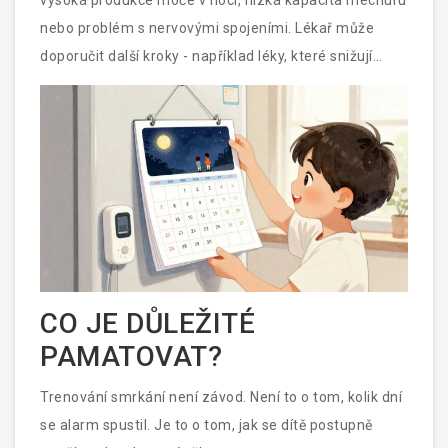
vysoká produkce moče v noci, nízká kapacita mechuru
nebo problém s nervovými spojeními. Lékař může
doporučit další kroky - například léky, které snižují
produkci moče, nebo fyzikální terapii.
CO JE DŮLEŽITÉ
PAMATOVAT?
Trenování smrkání není závod. Není to o tom, kolik dní
se alarm spustil. Je to o tom, jak se dítě postupně