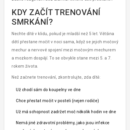
močit v posteli během 6 až 12 týdnů.
KDY ZAČÍT TRENOVÁNÍ
SMRKÁNÍ?
Nechte dítě v klidu, pokud je mladší než 5 let. Většina
dětí přestane močit v noci sama, když se jejich močový
mechur a nervové spojení mezi močovým mechurem
a mozkom dospějí. To se obvykle stane mezi 5. a 7.
rokem života.
Než začnete trenování, zkontrolujte, zda dítě:
Už chodí sám do koupelny ve dne
Chce přestat močit v posteli (nejen rodiče)
Už má schopnost zadržet moč několik hodin ve dne
Nemá jiné zdravotní problémy, jako jsou infekce