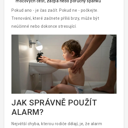
močových cest, zácpa nebo poruchy spánku
Pokud ano - je čas začít. Pokud ne - počkejte.
Trenování, které začnete příliš brzy, může být
neúčinné nebo dokonce stresující.
JAK SPRÁVNĚ POUŽÍT
ALARM?
Největší chyba, kterou rodiče dělají, je, že alarm