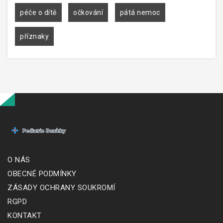
péče o dítě
očkování
pátá nemoc
příznaky
O NÁS
OBECNÉ PODMÍNKY
ZÁSADY OCHRANY SOUKROMÍ
RGPD
KONTAKT