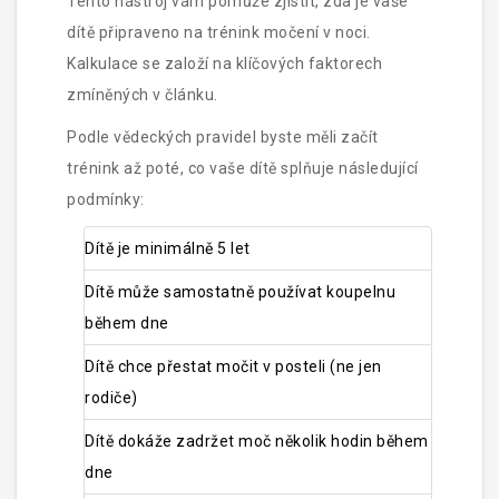
Tento nástroj vám pomůže zjistit, zda je vaše
dítě připraveno na trénink močení v noci.
Kalkulace se založí na klíčových faktorech
zmíněných v článku.
Podle vědeckých pravidel byste měli začít
trénink až poté, co vaše dítě splňuje následující
podmínky:
Dítě je minimálně 5 let
Dítě může samostatně používat koupelnu
během dne
Dítě chce přestat močit v posteli (ne jen
rodiče)
Dítě dokáže zadržet moč několik hodin během
dne