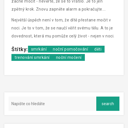
začne močit - nevěřte, že se to vrátilo. Je to jen
zpětný krok. Znovu zapněte alarm a pokračujte.
Většina dětí se opět naučí během 1-2 týdnů.
Největší úspěch není v tom, že dítě přestane močit v
noci. Je to v tom, že se naučí věřit svému tělu. A to je
dovednost, která mu pomůže celý život - nejen v noci.
Štítky:
smrkání
noční pomočování
děti
trenování smrkání
noční močení