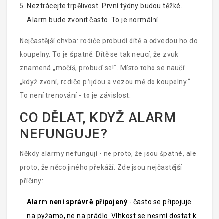
Neztrácejte trpělivost. První týdny budou těžké.
Alarm bude zvonit často. To je normální.
Nejčastější chyba: rodiče probudí dítě a odvedou ho do
koupelny. To je špatně. Dítě se tak neucí, že zvuk
znamená „močíš, probuď se!“. Místo toho se naučí:
„když zvoní, rodiče přijdou a vezou mě do koupelny.“
To není trenování - to je závislost.
CO DĚLAT, KDYŽ ALARM
NEFUNGUJE?
Někdy alarmy nefungují - ne proto, že jsou špatné, ale
proto, že něco jiného překáží. Zde jsou nejčastější
příčiny:
Alarm není správně připojený
- často se připojuje
na pyžamo, ne na prádlo. Vlhkost se nesmí dostat k