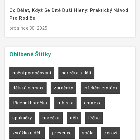
Co Dělat, Když Se Dítě Duši Hleny: Praktický Návod
Pro Rodiče
prosince 30, 2025
Oblíbené
Štítky
noční pomočování
horečka u dětí
dětské nemoci
zarděnky
infekční erytém
třídenní horečka
rubeola
enuréza
spalničky
horečka
děti
léčba
vyrážka u dětí
prevence
spála
zdraví