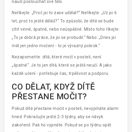
naučí poslouchat své tělo.
Neříkejte: „Proč jsi to zase udělal?“ Neříkejte: „Už jsi 6
let, proč to ještě děláš?“ To způsobí, že dítě se bude
cítit vinné, špatné, nebo neúspěšné. Místo toho říkejte:
„To je dobrá práce, že jsi se probudil.“ Nebo: „Dnes jsi
měl jen jedno močení - to je výrazný pokrok.“
Nezapomeňte: dítě, které močí v posteli, není
„špatné“. Je to jen dítě, které se ještě neučí. A jako
každé učení - potřebuje čas, trpělivost a podporu.
CO DĚLAT, KDYŽ DÍTĚ
PŘESTANE MOČIT?
Pokud dítě přestane močit v posteli, nevypínáte alarm
hned. Pokračujte ještě 2-3 týdny, aby se návyk
zakořenil. Pak ho vypněte. Pokud se po týdnu opět