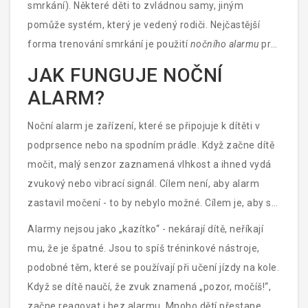
smrkání). Některé děti to zvládnou samy, jiným
pomůže systém, který je vedený rodiči. Nejčastější
forma trenování smrkání je použití
nočního alarmu
pro
močení.
JAK FUNGUJE NOČNÍ
ALARM?
Noční alarm je zařízení, které se připojuje k dítěti v
podprsence nebo na spodním prádle. Když začne dítě
močit, malý senzor zaznamená vlhkost a ihned vydá
zvukový nebo vibrací signál. Cílem není, aby alarm
zastavil močení - to by nebylo možné. Cílem je, aby se
dítě probudilo, když začne močit, a naučilo se, že ten
Alarmy nejsou jako „kazítko“ - nekárají dítě, neříkají
zvuk znamená:
„Teď jsi močil, teď se probuď.“
mu, že je špatné. Jsou to spíš tréninkové nástroje,
podobné těm, které se používají při učení jízdy na kole.
Když se dítě naučí, že zvuk znamená „pozor, močíš!“,
začne reagovat i bez alarmu. Mnoho dětí přestane