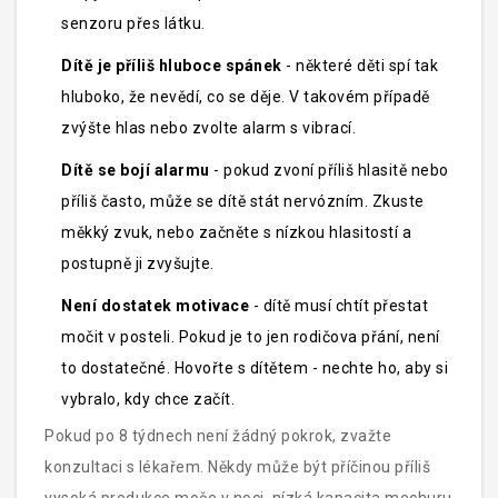
senzoru přes látku.
Dítě je příliš hluboce spánek
- některé děti spí tak
hluboko, že nevědí, co se děje. V takovém případě
zvýšte hlas nebo zvolte alarm s vibrací.
Dítě se bojí alarmu
- pokud zvoní příliš hlasitě nebo
příliš často, může se dítě stát nervózním. Zkuste
měkký zvuk, nebo začněte s nízkou hlasitostí a
postupně ji zvyšujte.
Není dostatek motivace
- dítě musí chtít přestat
močit v posteli. Pokud je to jen rodičova přání, není
to dostatečné. Hovořte s dítětem - nechte ho, aby si
vybralo, kdy chce začít.
Pokud po 8 týdnech není žádný pokrok, zvažte
konzultaci s lékařem. Někdy může být příčinou příliš