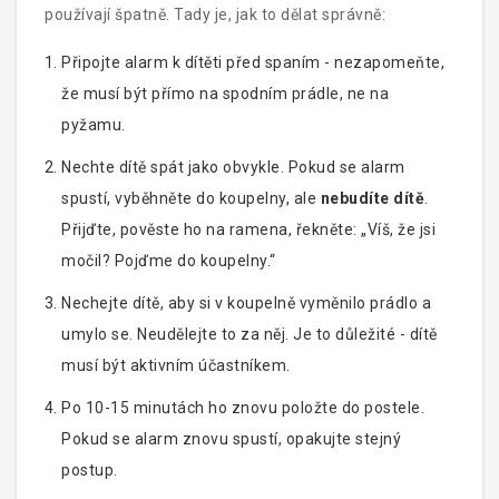
používají špatně. Tady je, jak to dělat správně:
Připojte alarm k dítěti před spaním - nezapomeňte,
že musí být přímo na spodním prádle, ne na
pyžamu.
Nechte dítě spát jako obvykle. Pokud se alarm
spustí, vyběhněte do koupelny, ale
nebudíte dítě
.
Přijďte, pověste ho na ramena, řekněte: „Víš, že jsi
močil? Pojďme do koupelny.“
Nechejte dítě, aby si v koupelně vyměnilo prádlo a
umylo se. Neudělejte to za něj. Je to důležité - dítě
musí být aktivním účastníkem.
Po 10-15 minutách ho znovu položte do postele.
Pokud se alarm znovu spustí, opakujte stejný
postup.