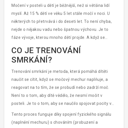
Močení v posteli u dětí je běžnější, než si většina lidí
myslí. Až 15 % dětí ve věku 5 let stále močí v noci. U
některých to přetrvává i do deseti let. To není chyba,
nejde o nějakou vadu nebo špatnou výchovu. Je to
fáze vývoje, kterou mnoho dětí projde. A když se
rodiče rozhodnou, že chtějí pomoci dítěti překonat
CO JE TRENOVÁNÍ
noční pomočování, jedním z nejúčinnějších nástrojů je
SMRKÁNÍ?
trenování smrkání
.
Trenování smrkání je metoda, která pomáhá dítěti
naučit se cítit, když se močový mechur naplňuje, a
reagovat na to tím, že se probudí nebo zadrží moč.
Není to o tom, aby dítě vědělo, že nesmí močit v
posteli. Je to o tom, aby se naučilo spojovat pocity v
těle s akcí - tedy že když se močový mechur naplní,
Tento proces funguje díky spojení fyzického signálu
musí se probudit a jít do koupelny.
(naplnění mechuru) s chováním (probuzení a