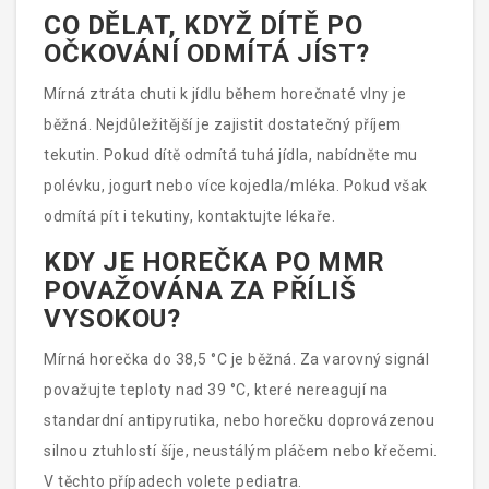
CO DĚLAT, KDYŽ DÍTĚ PO
OČKOVÁNÍ ODMÍTÁ JÍST?
Mírná ztráta chuti k jídlu během horečnaté vlny je
běžná. Nejdůležitější je zajistit dostatečný příjem
tekutin. Pokud dítě odmítá tuhá jídla, nabídněte mu
polévku, jogurt nebo více kojedla/mléka. Pokud však
odmítá pít i tekutiny, kontaktujte lékaře.
KDY JE HOREČKA PO MMR
POVAŽOVÁNA ZA PŘÍLIŠ
VYSOKOU?
Mírná horečka do 38,5 °C je běžná. Za varovný signál
považujte teploty nad 39 °C, které nereagují na
standardní antipyrutika, nebo horečku doprovázenou
silnou ztuhlostí šíje, neustálým pláčem nebo křečemi.
V těchto případech volete pediatra.