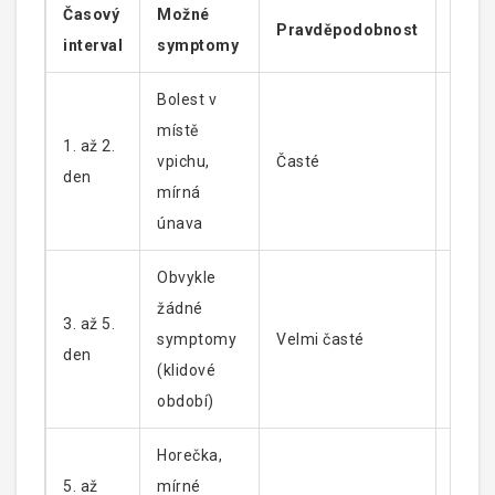
Časový
Možné
Pravděpodobnost
Co dě
interval
symptomy
Bolest v
Klid,
místě
1. až 2.
přípa
vpichu,
Časté
den
chlad
mírná
obkla
únava
Obvykle
žádné
3. až 5.
Stand
symptomy
Velmi časté
den
reži
(klidové
období)
Horečka,
Hlídk
5. až
mírné
teplot