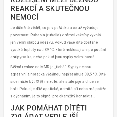
REAKCÍ A SKUTEČNOU
NEMOCÍ
Je důležité vědět, co je v pořádku a co už vyžaduje
pozornost.
Rubeola
(rubella) v rámci vakcíny vyvolá
jen velmi slabou odezvu. Pokud vaše dítě dostane
vysoké teploty nad 39 °C, které neklesají ani po podání
antipyrutika, nebo pokud jsou sypky velmi husté,
mokavé a doprovázené silným kašlem, nemusí jít o
Běžná reakce na MMR je „tichá“. Sypky nejsou
reakci na vakcínu. V takovém případě může jít o
agresivní a horečka většinou nepřesahuje 38,5 °C. Dítě
náhodně nabytou jinou virózu, která se s časem
sice může být 조금 mrzuté, ale stále pije a chce se
očkování prostě trefila.
hrát. Pokud je dítě apatické, odmítá pít nebo má potíže
s dýcháním, je to signál pro okamžitý kontakt s
pediatrem.
JAK POMÁHAT DÍTĚTI
ZVLÁDAT VEDLEJŠÍ