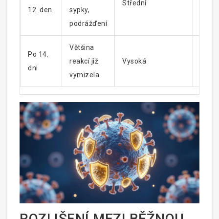
Střední
12. den
sypky,
dosta
podrážďení
tekut
Většina
Kone
Po 14.
reakcí již
Vysoká
sledo
dni
vymizela
obdo
ROZLIŠENÍ MEZI BĚŽNOU