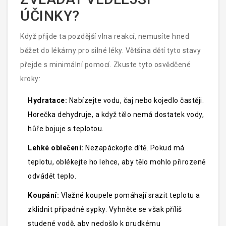
ÚČINKY?
Když přijde ta pozdější vlna reakcí, nemusíte hned
běžet do lékárny pro silné léky. Většina dětí tyto stavy
přejde s minimální pomocí. Zkuste tyto osvědčené
kroky:
Hydratace:
Nabízejte vodu, čaj nebo kojedlo častěji.
Horečka dehydruje, a když tělo nemá dostatek vody,
hůře bojuje s teplotou.
Lehké oblečení:
Nezapáckojte dítě. Pokud má
teplotu, oblékejte ho lehce, aby tělo mohlo přirozeně
odvádět teplo.
Koupání:
Vlažné koupele pomáhají srazit teplotu a
zklidnit případné sypky. Vyhněte se však příliš
studené vodě, aby nedošlo k prudkému