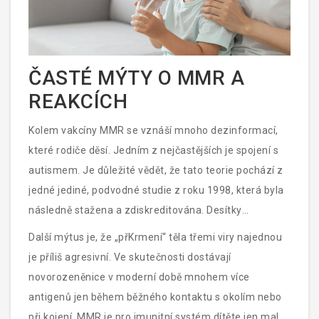
ČASTÉ MÝTY O MMR A
REAKCÍCH
Kolem vakcíny MMR se vznáší mnoho dezinformací,
které rodiče děsí. Jedním z nejčastějších je spojení s
autismem. Je důležité vědět, že tato teorie pochází z
jedné jediné, podvodné studie z roku 1998, která byla
následně stažena a zdiskreditována. Desítky
globálních studií zahrnujících miliony dětí potvrzily, že
Další mýtus je, že „přKrmení“ těla třemi viry najednou
mezi vakcínou MMR a autismem neexistuje žádná
je příliš agresivní. Ve skutečnosti dostávají
souvislost.
novorozeněnice v moderní době mnohem více
antigenů jen během běžného kontaktu s okolím nebo
při kojení. MMR je pro imunitní systém dítěte jen malá