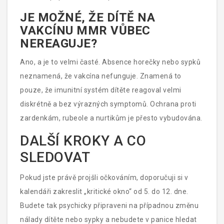
JE MOŽNÉ, ŽE DÍTĚ NA
VAKCÍNU MMR VŮBEC
NEREAGUJE?
Ano, a je to velmi časté. Absence horečky nebo sypků
neznamená, že vakcína nefunguje. Znamená to
pouze, že imunitní systém dítěte reagoval velmi
diskrétně a bez výrazných symptomů. Ochrana proti
zardenkám, rubeole a nurtikům je přesto vybudována.
DALŠÍ KROKY A CO
SLEDOVAT
Pokud jste právě projšli očkováním, doporučuji si v
kalendáři zakreslit „kritické okno“ od 5. do 12. dne.
Budete tak psychicky připraveni na případnou změnu
nálady dítěte nebo sypky a nebudete v panice hledat