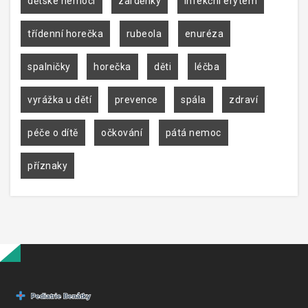
dětské nemoci
zarděnky
infekční erytém
třídenní horečka
rubeola
enuréza
spalničky
horečka
děti
léčba
vyrážka u dětí
prevence
spála
zdraví
péče o dítě
očkování
pátá nemoc
příznaky