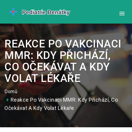
REAKCE PO VAKCINACI
MMR: KDY PŘICHÁZÍ,
CO OČEKÁVAT A KDY
VOLAT LÉKAŘE
Domů
Reakce Po Vakcinaci MMR: Kdy Přichází, Co
Očekávat A Kdy Volat Lékaře