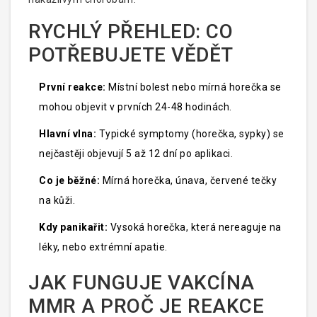
RYCHLÝ PŘEHLED: CO
POTŘEBUJETE VĚDĚT
První reakce:
Místní bolest nebo mírná horečka se
mohou objevit v prvních 24-48 hodinách.
Hlavní vlna:
Typické symptomy (horečka, sypky) se
nejčastěji objevují 5 až 12 dní po aplikaci.
Co je běžné:
Mírná horečka, únava, červené tečky
na kůži.
Kdy panikařit:
Vysoká horečka, která nereaguje na
léky, nebo extrémní apatie.
JAK FUNGUJE VAKCÍNA
MMR A PROČ JE REAKCE