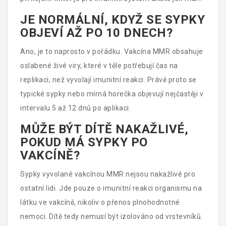
kapka v oceánu stimulů, se kterými se denně setkává.
JE NORMÁLNÍ, KDYŽ SE SYPKY
OBJEVÍ AŽ PO 10 DNECH?
Ano, je to naprosto v pořádku. Vakcína MMR obsahuje
oslabené živé viry, které v těle potřebují čas na
replikaci, než vyvolají imunitní reakci. Právě proto se
typické sypky nebo mírná horečka objevují nejčastěji v
intervalu 5 až 12 dnů po aplikaci.
MŮŽE BÝT DÍTĚ NAKAŽLIVÉ,
POKUD MÁ SYPKY PO
VAKCÍNĚ?
Sypky vyvolané vakcínou MMR nejsou nakažlivé pro
ostatní lidi. Jde pouze o imunitní reakci organismu na
látku ve vakcíně, nikoliv o přenos plnohodnotné
nemoci. Dítě tedy nemusí být izolováno od vrstevníků.