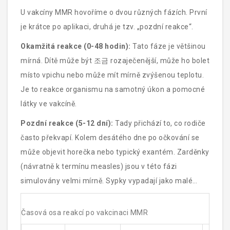
U vakcíny MMR hovoříme o dvou různých fázích. První
je krátce po aplikaci, druhá je tzv. „pozdní reakce“.
Okamžitá reakce (0-48 hodin):
Tato fáze je většinou
mírná. Dítě může být 조금 rozaječenější, může ho bolet
místo vpichu nebo může mít mírně zvýšenou teplotu.
Je to reakce organismu na samotný úkon a pomocné
látky ve vakcíně.
Pozdní reakce (5-12 dní):
Tady přichází to, co rodiče
často překvapí. Kolem desátého dne po očkování se
může objevit horečka nebo typický exantém.
Zarděnky
(návratně k termínu measles) jsou v této fázi
simulovány velmi mírně. Sypky vypadají jako malé
červené tečky, které nejsou svědivé a rychle mizí. Je
to jasný signál, že imunitní systém pracuje a vytváří
Časová osa reakcí po vakcinaci MMR
dlouhodobou ochranu.