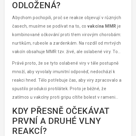
ODLOŽENÁ?
Abychom pochopili, proč se reakce objevují v různých
časech, musíme se podívat na to, co
vakcína MMR
je
kombinované očkování proti třem virovým chorobám:
nurtikům, rubeole a zardenkám
. Na rozdíl od mrtvých
vakcín obsahuje MMR tzv. živé, ale oslabené viry. To
znamená, že tělo musí s nimi „bojovat“ podobně, jako
Právě proto, že se tyto oslabené viry v těle postupně
by šlo o skutečnou, byť velmi slabou infekci.
množí, aby vyvolaly imunitní odpověď, nedochází k
reakci hned. Tělo potřebuje čas, aby viry zpracovalo a
spustilo produkci protilátek. Proto je běžné, že
zatímco u vakcíny proti gripu cítíte bolest v rameni
hned druhý den, u MMR můžete být v klidu týden a pak
KDY PŘESNĚ OČEKÁVAT
najednou vidět první červené tečky.
PRVNÍ A DRUHÉ VLNY
REAKCÍ?