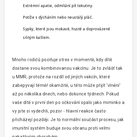
Extrémní apatie, odmítání pít tekutiny.
Potíže s dýcháním nebo neustálý pláč.
Sypky, které jsou mokavé, husté a doprovázené
silným kašlem.
Mnoho rodičů pociťuje stres v momentě, kdy dítě
dostane svou kombinovanou vakcínu. Je to zvlášť tak
u MMR, protože na rozdíl od jiných vakcín, které
zabеруvají téměř okamžitě, u této může přijít 'vlnění'
až po několika dnech, nebo dokonce týdnech. Pokud
vaše dítě v první den po očkování spalo jako miminko a
vy jste si vydechli, pozor - hlavní reakce často
přicházejí později. Je to normální součást procesu, jak
imunitní systém buduje svou obranu proti velmi
nakažlivým chorobám.