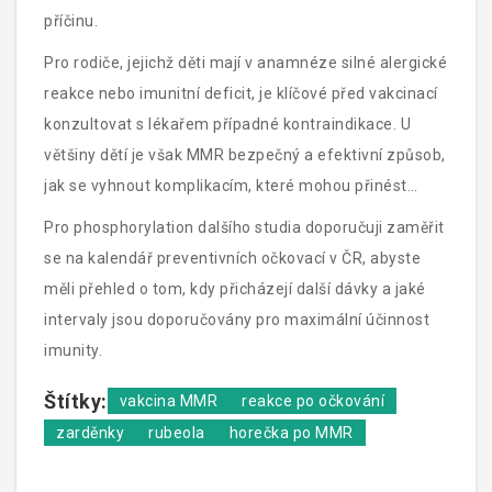
příčinu.
Pro rodiče, jejichž děti mají v anamnéze silné alergické
reakce nebo imunitní deficit, je klíčové před vakcinací
konzultovat s lékařem případné kontraindikace. U
většiny dětí je však MMR bezpečný a efektivní způsob,
jak se vyhnout komplikacím, které mohou přinést
přirozené infekce rubeoly nebo zardenek.
Pro phosphorylation dalšího studia doporučuji zaměřit
se na kalendář preventivních očkovací v ČR, abyste
měli přehled o tom, kdy přicházejí další dávky a jaké
intervaly jsou doporučovány pro maximální účinnost
imunity.
Štítky:
vakcina MMR
reakce po očkování
zarděnky
rubeola
horečka po MMR