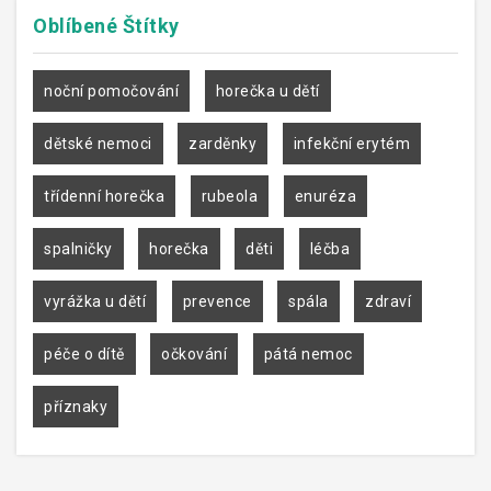
Oblíbené
Štítky
noční pomočování
horečka u dětí
dětské nemoci
zarděnky
infekční erytém
třídenní horečka
rubeola
enuréza
spalničky
horečka
děti
léčba
vyrážka u dětí
prevence
spála
zdraví
péče o dítě
očkování
pátá nemoc
příznaky