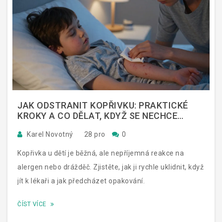
JAK ODSTRANIT KOPŘIVKU: PRAKTICKÉ
KROKY A CO DĚLAT, KDYŽ SE NECHCE
ZKLIDNIT
Karel Novotný
28 pro
0
Kopřivka u dětí je běžná, ale nepříjemná reakce na
alergen nebo drážděč. Zjistěte, jak ji rychle uklidnit, když
jít k lékaři a jak předcházet opakování.
ČÍST VÍCE