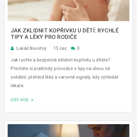
JAK ZKLIDNIT KOPŘIVKU U DĚTÍ: RYCHLÉ
TIPY A LÉKY PRO RODIČE
Lukáš Novotný
15 čec
0
Jak rychle a bezpečně zklidnit kopřivku u dítěte?
Přečtěte si praktický průvodce s tipy na úlevu od
svědění, přehled léků a varovné signály, kdy vyhledat
lékaře.
ČÍST VÍCE