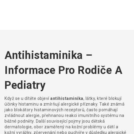
Antihistaminika –
Informace Pro Rodiče A
Pediatry
Když se u dítěte objeví
antihistaminika
,
látky, které blokují
účinky histaminu a zmírňují alergické příznaky
. Také známá
jako
blokátory histaminových receptorů
, často pomáhají
zvládnout
alergie
,
přehnanou reakci imunitního systému na
běžné podněty
. Další související pojmy jsou
dětská
dermatologie
,
obor zaměřený na kožní problémy u dětí
a
kožní vyrážky
,
zčervenání nebo puchýře v důsledku alergické