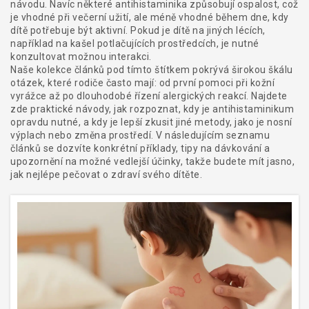
návodu. Navíc některé antihistaminika způsobují ospalost, což
je vhodné při večerní užití, ale méně vhodné během dne, kdy
dítě potřebuje být aktivní. Pokud je dítě na jiných lécích,
například na kašel potlačujících prostředcích, je nutné
konzultovat možnou interakci.
Naše kolekce článků pod tímto štítkem pokrývá širokou škálu
otázek, které rodiče často mají: od první pomoci při kožní
vyrážce až po dlouhodobé řízení alergických reakcí. Najdete
zde praktické návody, jak rozpoznat, kdy je antihistaminikum
opravdu nutné, a kdy je lepší zkusit jiné metody, jako je nosní
výplach nebo změna prostředí. V následujícím seznamu
článků se dozvíte konkrétní příklady, tipy na dávkování a
upozornění na možné vedlejší účinky, takže budete mít jasno,
jak nejlépe pečovat o zdraví svého dítěte.