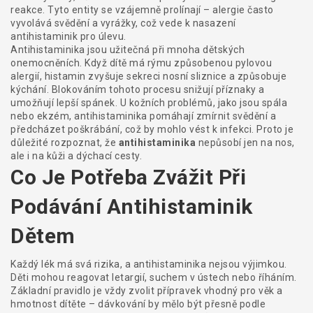
reakce
. Tyto entity se vzájemně prolínají – alergie často
vyvolává svědění a vyrážky, což vede k nasazení
antihistaminik pro úlevu.
Antihistaminika jsou užitečná při mnoha dětských
onemocněních. Když dítě má rýmu způsobenou pylovou
alergií, histamin zvyšuje sekreci nosní sliznice a způsobuje
kýchání. Blokováním tohoto procesu snižují příznaky a
umožňují lepší spánek. U kožních problémů, jako jsou spála
nebo ekzém, antihistaminika pomáhají zmírnit svědění a
předcházet poškrábání, což by mohlo vést k infekci. Proto je
důležité rozpoznat, že
antihistaminika
nepůsobí jen na nos,
ale i na kůži a dýchací cesty.
Co Je Potřeba Zvážit Při
Podávání Antihistaminik
Dětem
Každý lék má svá rizika, a antihistaminika nejsou výjimkou.
Děti mohou reagovat letargií, suchem v ústech nebo říháním.
Základní pravidlo je vždy zvolit přípravek vhodný pro věk a
hmotnost dítěte – dávkování by mělo být přesně podle