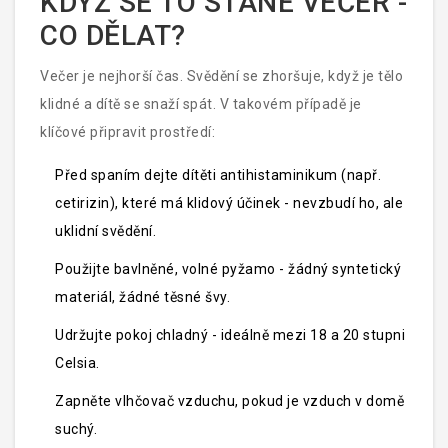
KDYŽ SE TO STANE VEČER -
CO DĚLAT?
Večer je nejhorší čas. Svědění se zhoršuje, když je tělo
klidné a dítě se snaží spát. V takovém případě je
klíčové připravit prostředí:
Před spaním dejte dítěti antihistaminikum (např.
cetirizin), které má klidový účinek - nevzbudí ho, ale
uklidní svědění.
Použijte bavlněné, volné pyžamo - žádný syntetický
materiál, žádné těsné švy.
Udržujte pokoj chladný - ideálně mezi 18 a 20 stupni
Celsia.
Zapněte vlhčovač vzduchu, pokud je vzduch v domě
suchý.