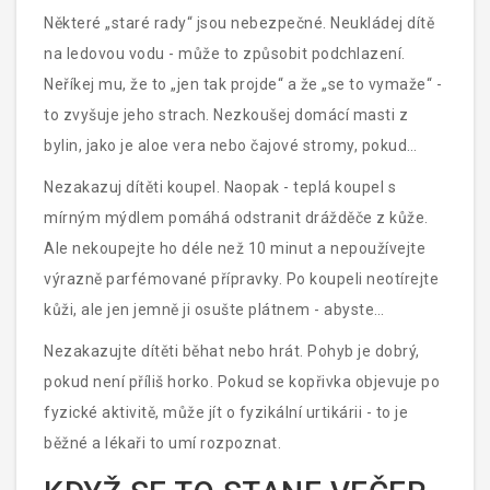
Některé „staré rady“ jsou nebezpečné. Neukládej dítě
na ledovou vodu - může to způsobit podchlazení.
Neříkej mu, že to „jen tak projde“ a že „se to vymaže“ -
to zvyšuje jeho strach. Nezkoušej domácí masti z
bylin, jako je aloe vera nebo čajové stromy, pokud
nevíš, zda nejsou alergenní. Některé byliny mohou
Nezakazuj dítěti koupel. Naopak - teplá koupel s
způsobit ještě horší reakci.
mírným mýdlem pomáhá odstranit drážděče z kůže.
Ale nekoupejte ho déle než 10 minut a nepoužívejte
výrazně parfémované přípravky. Po koupeli neotírejte
kůži, ale jen jemně ji osušte plátnem - abyste
neodstranili přirozenou vrstvu ochrany.
Nezakazujte dítěti běhat nebo hrát. Pohyb je dobrý,
pokud není příliš horko. Pokud se kopřivka objevuje po
fyzické aktivitě, může jít o fyzikální urtikárii - to je
běžné a lékaři to umí rozpoznat.