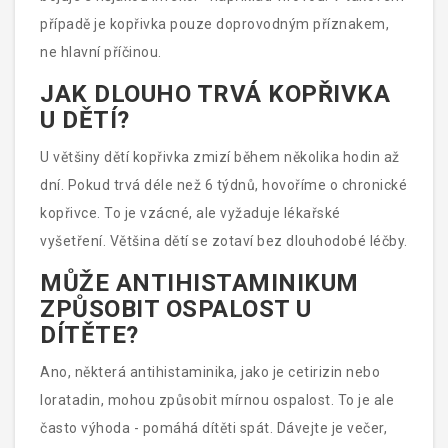
případě je kopřivka pouze doprovodným příznakem,
ne hlavní příčinou.
JAK DLOUHO TRVÁ KOPŘIVKA
U DĚTÍ?
U většiny dětí kopřivka zmizí během několika hodin až
dní. Pokud trvá déle než 6 týdnů, hovoříme o chronické
kopřivce. To je vzácné, ale vyžaduje lékařské
vyšetření. Většina dětí se zotaví bez dlouhodobé léčby.
MŮŽE ANTIHISTAMINIKUM
ZPŮSOBIT OSPALOST U
DÍTĚTE?
Ano, některá antihistaminika, jako je cetirizin nebo
loratadin, mohou způsobit mírnou ospalost. To je ale
často výhoda - pomáhá dítěti spát. Dávejte je večer,