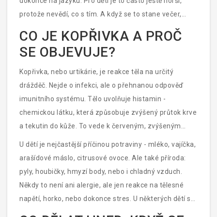
dokonce na jazyku. Pro děti je to často ještě horší,
protože nevědí, co s tím. A když se to stane večer,
když se chce spát, nebo před školou, když se musíš
CO JE KOPŘIVKA A PROČ
vyrovnat s pohledy ostatních, cítíš se bezmocně. Nejde
SE OBJEVUJE?
o nějakou závažnou nemoc, ale může být
nesnesitelná. A hlavně:
kopřivka
se nevytratí sama,
Kopřivka, nebo urtikárie, je reakce těla na určitý
když ji ignoruješ.
drážděč. Nejde o infekci, ale o přehnanou odpověď
imunitního systému. Tělo uvolňuje histamin -
chemickou látku, která způsobuje zvýšený průtok krve
a tekutin do kůže. To vede k červeným, zvýšeným
vyrážkám, které se mohou spojovat do větších ploch.
U dětí je nejčastější příčinou potraviny - mléko, vajíčka,
Svědění je nejhorší příznak, ale někdy se přidá i pálení
arašídové máslo, citrusové ovoce. Ale také příroda:
nebo teplo v postižených oblastech.
pyly, houbičky, hmyzí body, nebo i chladný vzduch.
Někdy to není ani alergie, ale jen reakce na tělesné
napětí, horko, nebo dokonce stres. U některých dětí se
kopřivka objeví po léčbě antibiotiky, například