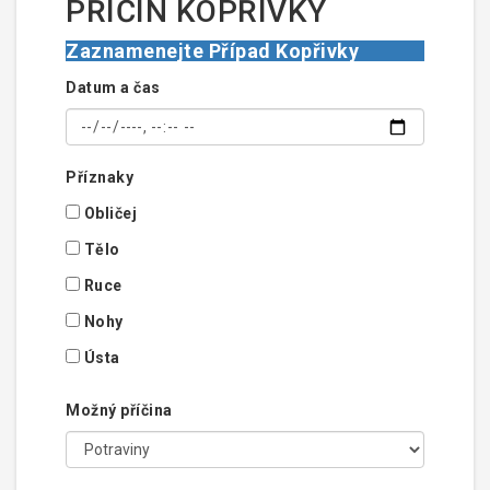
PŘÍČIN KOPŘIVKY
Zaznamenejte Případ Kopřivky
Datum a čas
Příznaky
Obličej
Tělo
Ruce
Nohy
Ústa
Možný příčina