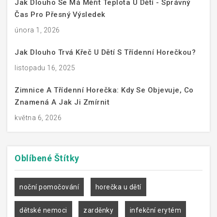
Jak Dlouho Se Má Měřit Teplota U Dětí - Správný
Čas Pro Přesný Výsledek
února 1, 2026
Jak Dlouho Trvá Křeč U Dětí S Třídenní Horečkou?
listopadu 16, 2025
Zimnice A Třídenní Horečka: Kdy Se Objevuje, Co
Znamená A Jak Ji Zmírnit
května 6, 2026
Oblíbené
Štítky
noční pomočování
horečka u dětí
dětské nemoci
zarděnky
infekční erytém