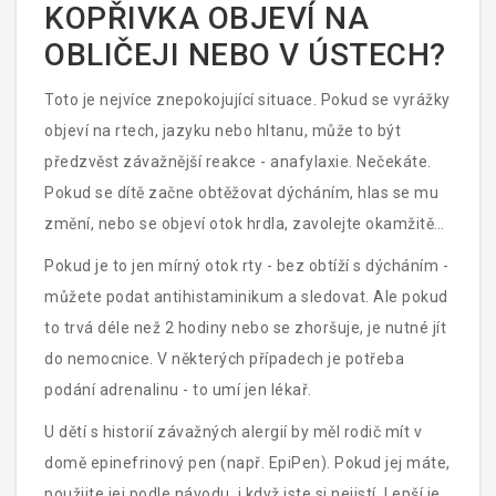
KOPŘIVKA OBJEVÍ NA
OBLIČEJI NEBO V ÚSTECH?
Toto je nejvíce znepokojující situace. Pokud se vyrážky
objeví na rtech, jazyku nebo hltanu, může to být
předzvěst závažnější reakce - anafylaxie. Nečekáte.
Pokud se dítě začne obtěžovat dýcháním, hlas se mu
změní, nebo se objeví otok hrdla, zavolejte okamžitě
záchrannou službu.
Pokud je to jen mírný otok rty - bez obtíží s dýcháním -
můžete podat antihistaminikum a sledovat. Ale pokud
to trvá déle než 2 hodiny nebo se zhoršuje, je nutné jít
do nemocnice. V některých případech je potřeba
podání adrenalinu - to umí jen lékař.
U dětí s historií závažných alergií by měl rodič mít v
domě epinefrinový pen (např. EpiPen). Pokud jej máte,
použijte jej podle návodu, i když jste si nejistí. Lepší je