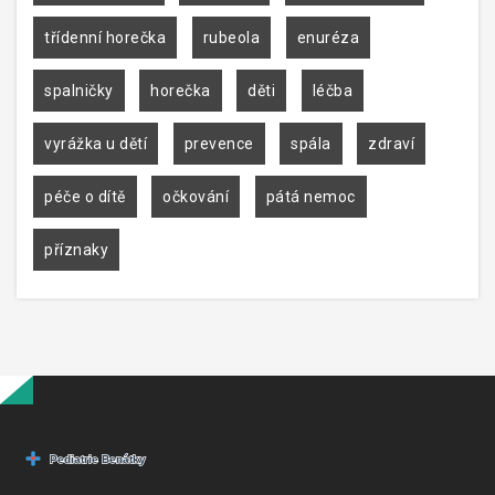
třídenní horečka
rubeola
enuréza
spalničky
horečka
děti
léčba
vyrážka u dětí
prevence
spála
zdraví
péče o dítě
očkování
pátá nemoc
příznaky