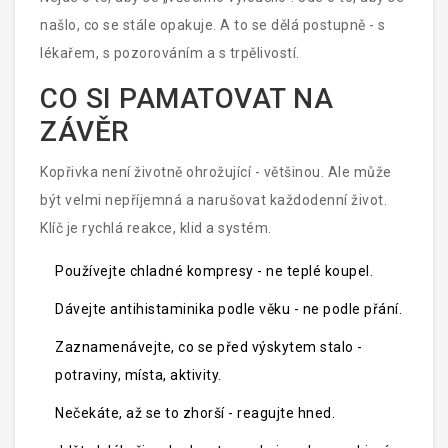
nebo zvýšená únava.
našlo, co se stále opakuje. A to se dělá postupně - s
lékařem, s pozorováním a s trpělivostí.
CO SI PAMATOVAT NA
ZÁVĚR
Kopřivka není životně ohrožující - většinou. Ale může
být velmi nepříjemná a narušovat každodenní život.
Klíč je rychlá reakce, klid a systém.
Používejte chladné kompresy - ne teplé koupel.
Dávejte antihistaminika podle věku - ne podle přání.
Zaznamenávejte, co se před výskytem stalo -
potraviny, místa, aktivity.
Nečekáte, až se to zhorší - reagujte hned.