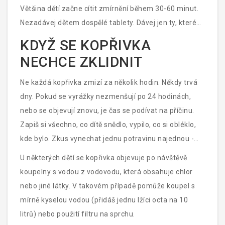
Většina dětí začne cítit zmírnění během 30-60 minut.
Nezadávej dětem dospělé tablety. Dávej jen ty, které
jsou určené pro věk a hmotnost dítěte.
KDYŽ SE KOPŘIVKA
NECHCE ZKLIDNIT
Ne každá kopřivka zmizí za několik hodin. Někdy trvá
dny. Pokud se vyrážky nezmenšují po 24 hodinách,
nebo se objevují znovu, je čas se podívat na příčinu.
Zapiš si všechno, co dítě snědlo, vypilo, co si obléklo,
kde bylo. Zkus vynechat jednu potravinu najednou -
například mléko - a sleduj, jestli se kopřivka zmenší.
U některých dětí se kopřivka objevuje po návštěvě
koupelny s vodou z vodovodu, která obsahuje chlor
nebo jiné látky. V takovém případě pomůže koupel s
mírně kyselou vodou (přidáš jednu lžíci octa na 10
litrů) nebo použití filtru na sprchu.