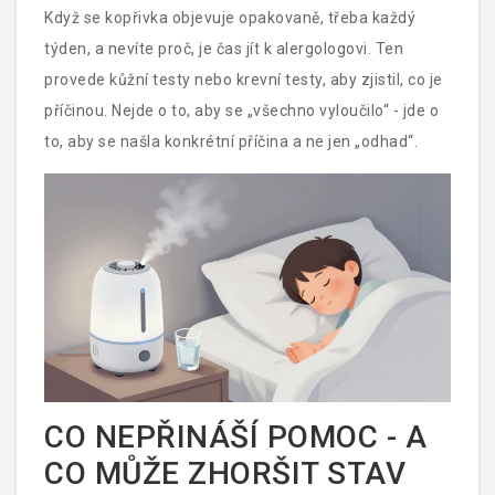
Když se kopřivka objevuje opakovaně, třeba každý
týden, a nevíte proč, je čas jít k alergologovi. Ten
provede kůžní testy nebo krevní testy, aby zjistil, co je
příčinou. Nejde o to, aby se „všechno vyloučilo“ - jde o
to, aby se našla konkrétní příčina a ne jen „odhad“.
CO NEPŘINÁŠÍ POMOC - A
CO MŮŽE ZHORŠIT STAV