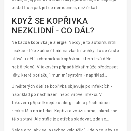
podat ho a pak jet do nemocnice, než čekat.
KDYŽ SE KOPŘIVKA
NEZKLIDNÍ - CO DÁL?
Ne každá kopřivka je alergie. Někdy je to autoimunitní
reakce - tělo začne útočit na vlastní buňky. To se často
stává u dětí s chronickou kopřivkou, která trvá déle
než 6 týdnů. V takovém případě lékař může předepsat
léky, které potlačují imunitní systém - například
omalizumab. To není běžné, ale je možné.
U některých dětí se kopřivka objevuje po infekcích -
například po nachlazení nebo virové infekci. V
takovém případě nejde o alergii, ale o přechodnou
reakci těla na infekci. Kopřivka zmizí sama, jakmile se
tělo zotaví. Ale stále je potřeba sledovat, zda se
neobjeví další příznaky - jako horečka, bolest kloubů
Nejde o to, aby se „všechno vyloučilo“. Jde o to, aby se