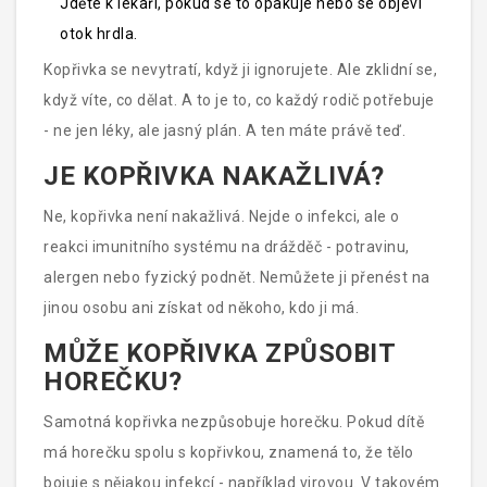
Jděte k lékaři, pokud se to opakuje nebo se objeví
otok hrdla.
Kopřivka se nevytratí, když ji ignorujete. Ale zklidní se,
když víte, co dělat. A to je to, co každý rodič potřebuje
- ne jen léky, ale jasný plán. A ten máte právě teď.
JE KOPŘIVKA NAKAŽLIVÁ?
Ne, kopřivka není nakažlivá. Nejde o infekci, ale o
reakci imunitního systému na drážděč - potravinu,
alergen nebo fyzický podnět. Nemůžete ji přenést na
jinou osobu ani získat od někoho, kdo ji má.
MŮŽE KOPŘIVKA ZPŮSOBIT
HOREČKU?
Samotná kopřivka nezpůsobuje horečku. Pokud dítě
má horečku spolu s kopřivkou, znamená to, že tělo
bojuje s nějakou infekcí - například virovou. V takovém