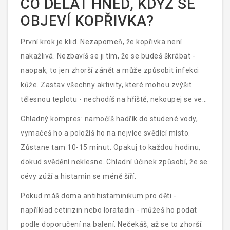
CO DĚLAT HNED, KDYŽ SE
amoxicilinem.
OBJEVÍ KOPŘIVKA?
První krok je klid. Nezapomeň, že kopřivka není
nakažlivá. Nezbavíš se ji tím, že se budeš škrábat -
naopak, to jen zhorší zánět a může způsobit infekci
kůže. Zastav všechny aktivity, které mohou zvýšit
tělesnou teplotu - nechodíš na hřiště, nekoupej se ve
velmi horké vodě, nekryj dítě příliš teplými pokrývkami.
Chladný kompres: namočíš hadřík do studené vody,
vymačeš ho a položíš ho na nejvíce svědící místo.
Zůstane tam 10-15 minut. Opakuj to každou hodinu,
dokud svědění neklesne. Chladní účinek způsobí, že se
cévy zúží a histamin se méně šíří.
Pokud máš doma antihistaminikum pro děti -
například cetirizin nebo loratadin - můžeš ho podat
podle doporučení na balení. Nečekáš, až se to zhorší.