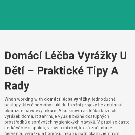
Domácí Léčba Vyrážky U
Dětí – Praktické Tipy A
Rady
When working with
domácí léčba vyrážky
,
jednoduché
postupy, které pomáhají uklidnit kožní projevy bez nutnosti
okamžité návštěvy lékaře
. Also known as
léčba kožních
vyrážek doma
, it
zahrnuje využití běžně dostupných
prostředků a správných hygienických návyků
.
V praxi se často
setkáváme s
spálou
,
virovou infekcí, která způsobuje
červenou vyrážku a horečku
, nebo s
potničkami
,
jemnými