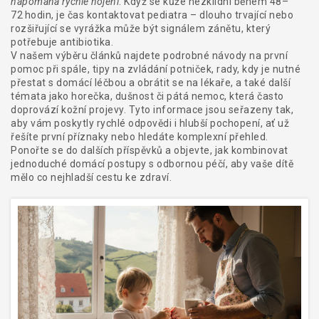
napomáhá rychlé hojení
. Když se kůže nezklidní během 48–
72 hodin, je čas kontaktovat pediatra – dlouho trvající nebo
rozšiřující se vyrážka může být signálem zánětu, který
potřebuje antibiotika.
V našem výběru článků najdete podrobné návody na první
pomoc při spále, tipy na zvládání potniček, rady, kdy je nutné
přestat s domácí léčbou a obrátit se na lékaře, a také další
témata jako horečka, dušnost či pátá nemoc, která často
doprovází kožní projevy. Tyto informace jsou seřazeny tak,
aby vám poskytly rychlé odpovědi i hlubší pochopení, ať už
řešíte první příznaky nebo hledáte komplexní přehled.
Ponořte se do dalších příspěvků a objevte, jak kombinovat
jednoduché domácí postupy s odbornou péčí, aby vaše dítě
mělo co nejhladší cestu ke zdraví.