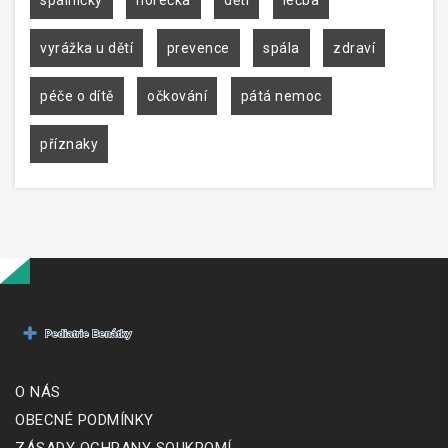
vyrážka u dětí
prevence
spála
zdraví
péče o dítě
očkování
pátá nemoc
příznaky
O NÁS
OBECNÉ PODMÍNKY
ZÁSADY OCHRANY SOUKROMÍ