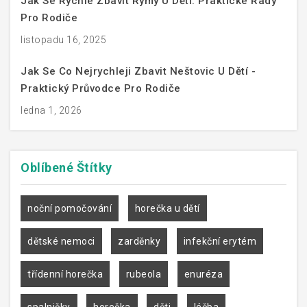
Jak Se Rychle Zbavit Rýmy U Dětí: Praktické Rady
Pro Rodiče
listopadu 16, 2025
Jak Se Co Nejrychleji Zbavit Neštovic U Dětí -
Praktický Průvodce Pro Rodiče
ledna 1, 2026
Oblíbené
Štítky
noční pomočování
horečka u dětí
dětské nemoci
zarděnky
infekční erytém
třídenní horečka
rubeola
enuréza
spalničky
horečka
děti
léčba