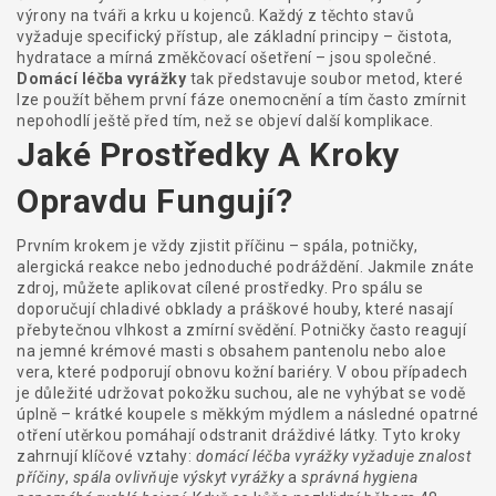
výrony na tváři a krku u kojenců
. Každý z těchto stavů
vyžaduje specifický přístup, ale základní principy – čistota,
hydratace a mírná změkčovací ošetření – jsou společné.
Domácí léčba vyrážky
tak představuje soubor metod, které
lze použít během první fáze onemocnění a tím často zmírnit
nepohodlí ještě před tím, než se objeví další komplikace.
Jaké Prostředky A Kroky
Opravdu Fungují?
Prvním krokem je vždy zjistit příčinu – spála, potničky,
alergická reakce nebo jednoduché podráždění. Jakmile znáte
zdroj, můžete aplikovat cílené prostředky. Pro spálu se
doporučují chladivé obklady a práškové houby, které nasají
přebytečnou vlhkost a zmírní svědění. Potničky často reagují
na jemné krémové masti s obsahem pantenolu nebo aloe
vera, které podporují obnovu kožní bariéry. V obou případech
je důležité udržovat pokožku suchou, ale ne vyhýbat se vodě
úplně – krátké koupele s měkkým mýdlem a následné opatrné
otření utěrkou pomáhají odstranit dráždivé látky. Tyto kroky
zahrnují klíčové vztahy:
domácí léčba vyrážky vyžaduje znalost
příčiny
,
spála ovlivňuje výskyt vyrážky
a
správná hygiena