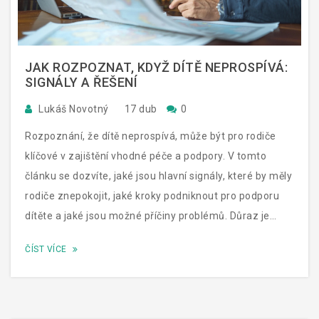
JAK ROZPOZNAT, KDYŽ DÍTĚ NEPROSPÍVÁ:
SIGNÁLY A ŘEŠENÍ
Lukáš Novotný
17 dub
0
Rozpoznání, že dítě neprospívá, může být pro rodiče
klíčové v zajištění vhodné péče a podpory. V tomto
článku se dozvíte, jaké jsou hlavní signály, které by měly
rodiče znepokojit, jaké kroky podniknout pro podporu
dítěte a jaké jsou možné příčiny problémů. Důraz je
kladen na přístupy zaměřené na zdraví, školní úspěchy
ČÍST VÍCE
a emoční pohodu dítěte.