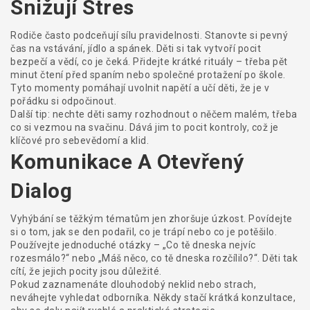
Snižují Stres
Rodiče často podceňují sílu pravidelnosti. Stanovte si pevný
čas na vstávání, jídlo a spánek. Děti si tak vytvoří pocit
bezpečí a vědí, co je čeká. Přidejte krátké rituály – třeba pět
minut čtení před spaním nebo společné protažení po škole.
Tyto momenty pomáhají uvolnit napětí a učí děti, že je v
pořádku si odpočinout.
Další tip: nechte děti samy rozhodnout o něčem malém, třeba
co si vezmou na svačinu. Dává jim to pocit kontroly, což je
klíčové pro sebevědomí a klid.
Komunikace A Otevřený
Dialog
Vyhýbání se těžkým tématům jen zhoršuje úzkost. Povídejte
si o tom, jak se den podařil, co je trápí nebo co je potěšilo.
Používejte jednoduché otázky – „Co tě dneska nejvíc
rozesmálo?“ nebo „Máš něco, co tě dneska rozčílilo?“. Děti tak
cítí, že jejich pocity jsou důležité.
Pokud zaznamenáte dlouhodobý neklid nebo strach,
neváhejte vyhledat odborníka. Někdy stačí krátká konzultace,