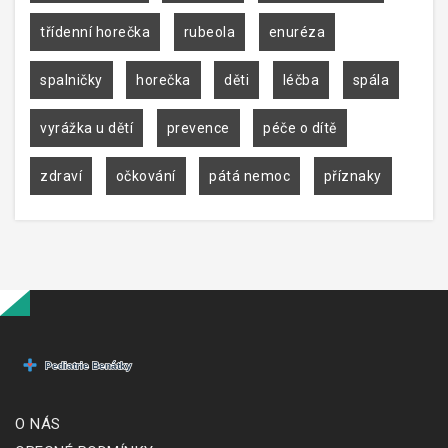
třídenní horečka
rubeola
enuréza
spalničky
horečka
děti
léčba
spála
vyrážka u dětí
prevence
péče o dítě
zdraví
očkování
pátá nemoc
příznaky
O NÁS