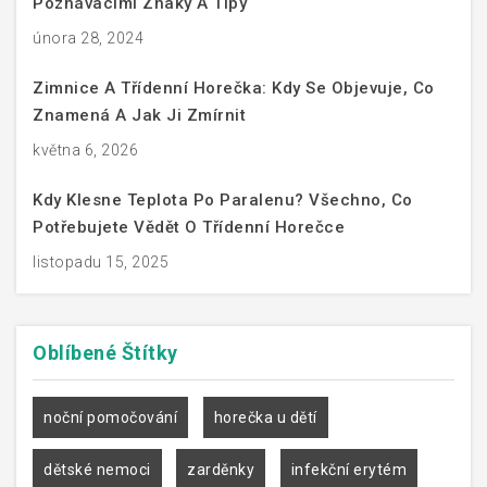
Poznávacími Znaky A Tipy
února 28, 2024
Zimnice A Třídenní Horečka: Kdy Se Objevuje, Co
Znamená A Jak Ji Zmírnit
května 6, 2026
Kdy Klesne Teplota Po Paralenu? Všechno, Co
Potřebujete Vědět O Třídenní Horečce
listopadu 15, 2025
Oblíbené
Štítky
noční pomočování
horečka u dětí
dětské nemoci
zarděnky
infekční erytém