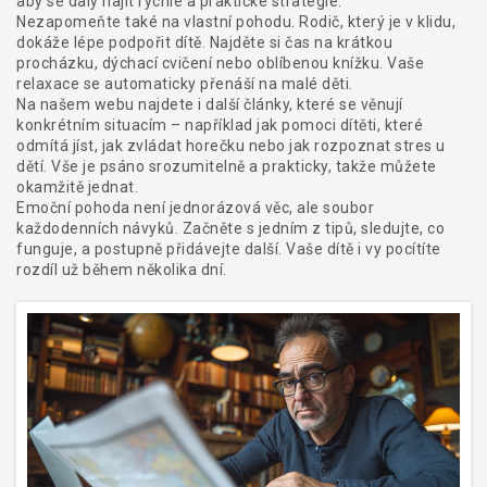
aby se daly najít rychlé a praktické strategie.
Nezapomeňte také na vlastní pohodu. Rodič, který je v klidu,
dokáže lépe podpořit dítě. Najděte si čas na krátkou
procházku, dýchací cvičení nebo oblíbenou knížku. Vaše
relaxace se automaticky přenáší na malé děti.
Na našem webu najdete i další články, které se věnují
konkrétním situacím – například jak pomoci dítěti, které
odmítá jíst, jak zvládat horečku nebo jak rozpoznat stres u
dětí. Vše je psáno srozumitelně a prakticky, takže můžete
okamžitě jednat.
Emoční pohoda není jednorázová věc, ale soubor
každodenních návyků. Začněte s jedním z tipů, sledujte, co
funguje, a postupně přidávejte další. Vaše dítě i vy pocítíte
rozdíl už během několika dní.