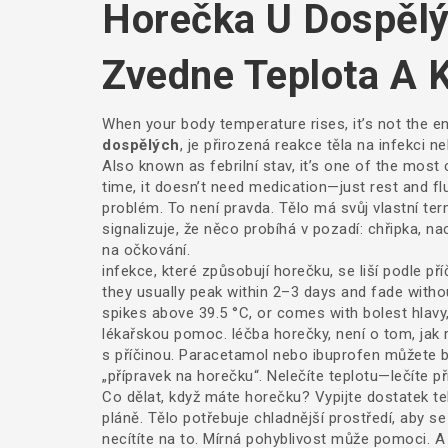
Horečka U Dospělý
Zvedne Teplota A K
When your body temperature rises, it’s not the 
dospělých
,
je přirozená reakce těla na infekci n
Also known as
febrilní stav
, it’s one of the most
time, it doesn’t need medication—just rest and flu
problém. To není pravda. Tělo má svůj vlastní te
signalizuje, že něco probíhá v pozadí: chřipka, 
na očkování.
infekce
,
které způsobují horečku, se liší podle pří
they usually peak within 2–3 days and fade withou
spikes above 39.5 °C, or comes with bolest hlavy,
lékařskou pomoc.
léčba horečky
,
není o tom, jak r
s příčinou
.
Paracetamol nebo ibuprofen můžete brát
„přípravek na horečku“. Nelečíte teplotu—lečíte př
Co dělat, když máte horečku? Vypijte dostatek te
pláně. Tělo potřebuje chladnější prostředí, aby 
necítíte na to. Mírná pohyblivost může pomoci. A 