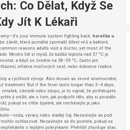
ch: Co Dělat, Když Se
dy Jít K Lékaři
enemy—it’s your immune system fighting back.
horečka u
ebo zánět, která pomáhá zpomalit šíření virů a bakterií
.
 common reasons adults visit a doctor, yet most of the
ids.
Mnoho lidí si myslí, že každá teplota nad 37 °C je
rmostat, a když se zvedne na 38–39 °C, často jen
nachlazení, infekce močových cest, nebo dokonce reakce
činy a rychlosti vývoje
. Also known as
virové onemocnění
,
t treatment. But if the fever lasts longer than 3–4 days,
 zmatek, závratě nebo zácpu, je to signál, že potřebujete
ychle ji snížit, ale o tom, jak podpořit tělo, aby si poradilo
, pokud se cítíte špatně, ale nechávejte je jako
íčinu.
kutin—voda, vývary, nebo sladký čaj. Nezavírejte se pod
se mohlo ochlazovat. Nezavírejte se do postele, pokud se
nepřeháníte s teplými pokrývkami. Přehřátí zhoršuje stav,