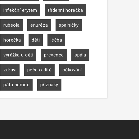
infekční erytém
třídenní horečka
rubeola
enuréza
spalničky
horečka
děti
léčba
vyrážka u dětí
prevence
spála
zdraví
péče o dítě
očkování
pátá nemoc
příznaky