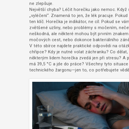
ne zlepšuje.
Největší chyba? Léčit horečku jako nemoc. Když 
„vyléčení“. Znamená to jen, že lék pracuje. Pokud 
ten klíč. Horečka je indikátor, ne cíl. Pokud se vá
zvětšené uzliny, nebo problémy s močením, nečeká
neškodná, ale některé mohou být prvním znakem 
močových cest, nebo dokonce bakteriálního záně
V této sbírce najdete praktické odpovědi na otázk
chřipce? Kdy je nutné volat záchranku? Co dělat,
některým lidem horečka zvedá jen při stresu? A pr
má 39,5 °C a jde do práce? Všechny tyto situace
technického žargonu—jen to, co potřebujete vědě