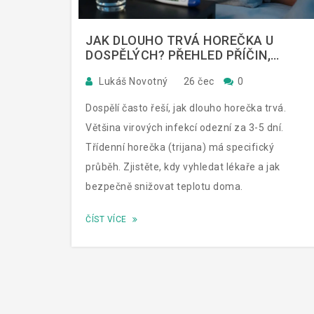
JAK DLOUHO TRVÁ HOREČKA U
DOSPĚLÝCH? PŘEHLED PŘÍČIN,
TŘÍDENNÍ HOREČKY A KDY
Lukáš Novotný
26 čec
0
VYHLEDAT LÉKAŘE
Dospělí často řeší, jak dlouho horečka trvá.
Většina virových infekcí odezní za 3-5 dní.
Třídenní horečka (trijana) má specifický
průběh. Zjistěte, kdy vyhledat lékaře a jak
bezpečně snižovat teplotu doma.
ČÍST VÍCE