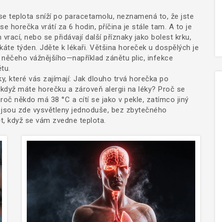
se teplota sníží po paracetamolu, neznamená to, že jste
se horečka vrátí za 6 hodin, příčina je stále tam. A to je
m vrací, nebo se přidávají další příznaky jako bolest krku,
te týden. Jděte k lékaři. Většina horeček u dospělých je
něčeho vážnějšího—například zánětu plic, infekce
tu.
y, které vás zajímají: Jak dlouho trvá horečka po
 když máte horečku a zároveň alergii na léky? Proč se
oč někdo má 38 °C a cítí se jako v pekle, zatímco jiný
 jsou zde vysvětleny jednoduše, bez zbytečného
t, když se vám zvedne teplota.