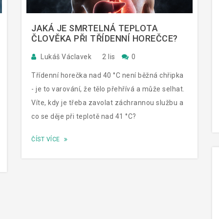
JAKÁ JE SMRTELNÁ TEPLOTA
ČLOVĚKA PŘI TŘÍDENNÍ HOREČCE?
Lukáš Václavek
2 lis
0
Třídenní horečka nad 40 °C není běžná chřipka
- je to varování, že tělo přehřívá a může selhat.
Víte, kdy je třeba zavolat záchrannou službu a
co se děje při teplotě nad 41 °C?
ČÍST VÍCE