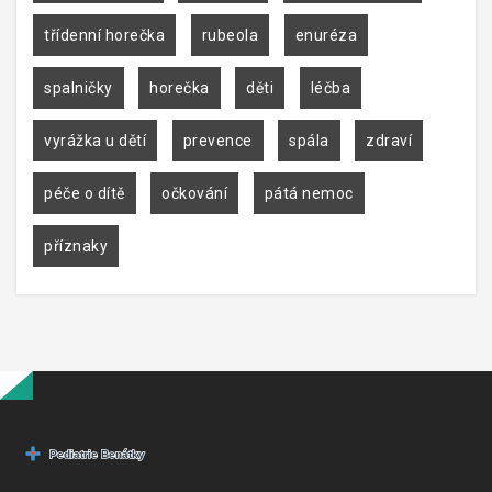
třídenní horečka
rubeola
enuréza
spalničky
horečka
děti
léčba
vyrážka u dětí
prevence
spála
zdraví
péče o dítě
očkování
pátá nemoc
příznaky