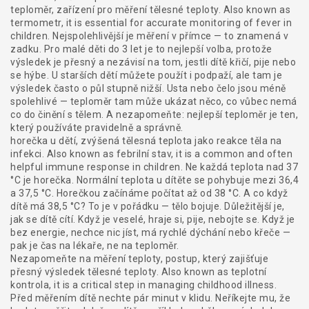
teploměr
,
zařízení pro měření tělesné teploty
. Also known as
termometr
, it is essential for accurate monitoring of fever in
children.
Nejspolehlivější je měření v přímce — to znamená v
zadku. Pro malé děti do 3 let je to nejlepší volba, protože
výsledek je přesný a nezávisí na tom, jestli dítě křičí, pije nebo
se hýbe. U starších dětí můžete použít i podpaží, ale tam je
výsledek často o půl stupně nižší. Usta nebo čelo jsou méně
spolehlivé — teploměr tam může ukázat něco, co vůbec nemá
co do činění s tělem. A nezapomeňte: nejlepší teploměr je ten,
který používáte pravidelně a správně.
horečka u dětí
,
zvýšená tělesná teplota jako reakce těla na
infekci
. Also known as
febrilní stav
, it is a common and often
helpful immune response in children.
Ne každá teplota nad 37
°C je horečka. Normální teplota u dítěte se pohybuje mezi 36,4
a 37,5 °C. Horečkou začínáme počítat až od 38 °C. A co když
dítě má 38,5 °C? To je v pořádku — tělo bojuje. Důležitější je,
jak se dítě cítí. Když je veselé, hraje si, pije, nebojte se. Když je
bez energie, nechce nic jíst, má rychlé dýchání nebo křeče —
pak je čas na lékaře, ne na teploměr.
Nezapomeňte na
měření teploty
,
postup, který zajišťuje
přesný výsledek tělesné teploty
. Also known as
teplotní
kontrola
, it is a critical step in managing childhood illness.
Před měřením dítě nechte pár minut v klidu. Neříkejte mu, že