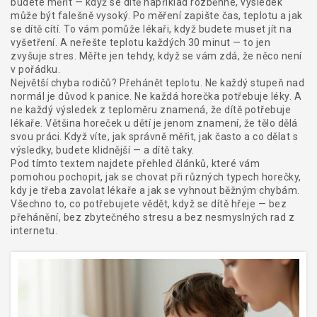
budete měřit — když se dítě například rozběhne, výsledek
může být falešně vysoký. Po měření zapište čas, teplotu a jak
se dítě cítí. To vám pomůže lékaři, když budete muset jít na
vyšetření. A neřešte teplotu každých 30 minut — to jen
zvyšuje stres. Měřte jen tehdy, když se vám zdá, že něco není
v pořádku.
Největší chyba rodičů? Přehánět teplotu. Ne každý stupeň nad
normál je důvod k panice. Ne každá horečka potřebuje léky. A
ne každý výsledek z teploměru znamená, že dítě potřebuje
lékaře. Většina horeček u dětí je jenom znamení, že tělo dělá
svou práci. Když víte, jak správně měřit, jak často a co dělat s
výsledky, budete klidnější — a dítě taky.
Pod tímto textem najdete přehled článků, které vám
pomohou pochopit, jak se chovat při různých typech horečky,
kdy je třeba zavolat lékaře a jak se vyhnout běžným chybám.
Všechno to, co potřebujete vědět, když se dítě hřeje — bez
přehánění, bez zbytečného stresu a bez nesmyslných rad z
internetu.