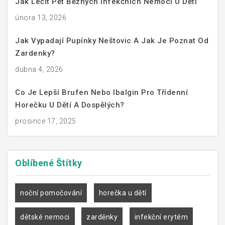
Jak Léčit Pět Běžných Infekčních Nemocí U Dětí
února 13, 2026
Jak Vypadají Pupínky Neštovic A Jak Je Poznat Od
Zardenky?
dubna 4, 2026
Co Je Lepší Brufen Nebo Ibalgin Pro Třídenní
Horečku U Dětí A Dospělých?
prosince 17, 2025
Oblíbené
Štítky
noční pomočování
horečka u dětí
dětské nemoci
zarděnky
infekční erytém