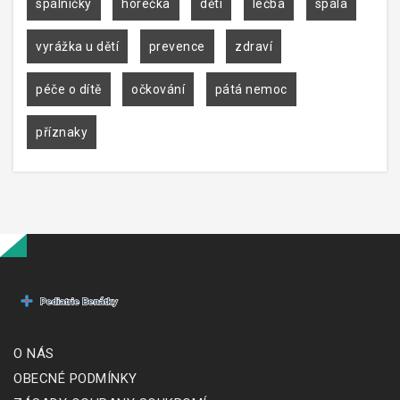
spalničky
horečka
děti
léčba
spála
vyrážka u dětí
prevence
zdraví
péče o dítě
očkování
pátá nemoc
příznaky
O NÁS
OBECNÉ PODMÍNKY