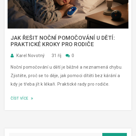
JAK ŘEŠIT NOČNÍ POMOČOVÁNÍ U DĚTÍ:
PRAKTICKÉ KROKY PRO RODIČE
Karel Novotný
31 říj
0
Noční pomočování u dětí je běžné a neznamená chybu.
Zjistěte, proč se to děje, jak pomoci dítěti bez kárání a
kdy je třeba jít k lékaři. Praktické rady pro rodiče.
ČÍST VÍCE