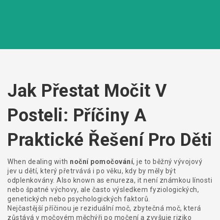
Jak Přestat Močit V
Posteli: Příčiny A
Praktické Řešení Pro Děti
When dealing with
noční pomočování
,
je to běžný vývojový
jev u dětí, který přetrvává i po věku, kdy by měly být
odplenkovány
. Also known as
enureza
, it
není známkou línosti
nebo špatné výchovy, ale často výsledkem fyziologických,
genetických nebo psychologických faktorů
.
Nejčastější příčinou je
reziduální moč
,
zbytečná moč, která
zůstává v močovém měchýři po močení a zvyšuje riziko