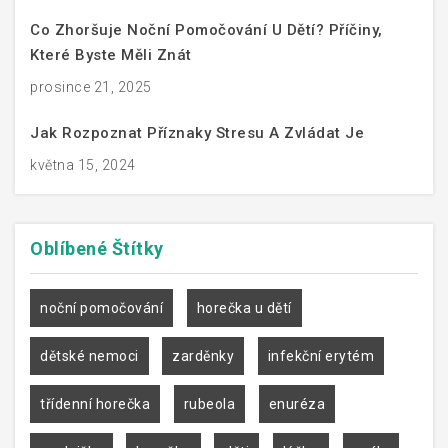
Co Zhoršuje Noční Pomočování U Dětí? Příčiny,
Které Byste Měli Znát
prosince 21, 2025
Jak Rozpoznat Příznaky Stresu A Zvládat Je
května 15, 2024
Oblíbené
Štítky
noční pomočování
horečka u dětí
dětské nemoci
zarděnky
infekční erytém
třídenní horečka
rubeola
enuréza