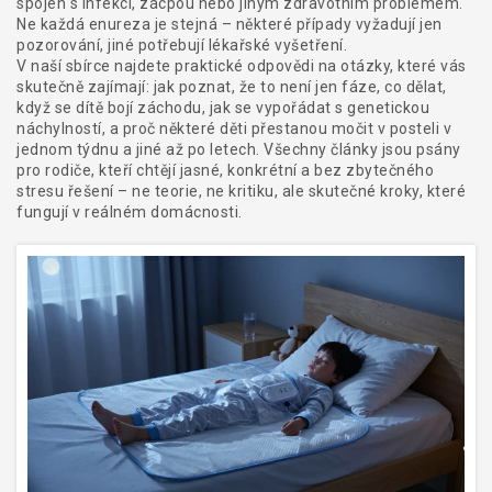
spojen s infekcí, zácpou nebo jiným zdravotním problémem
.
Ne každá enureza je stejná – některé případy vyžadují jen
pozorování, jiné potřebují lékařské vyšetření.
V naší sbírce najdete praktické odpovědi na otázky, které vás
skutečně zajímají: jak poznat, že to není jen fáze, co dělat,
když se dítě bojí záchodu, jak se vypořádat s genetickou
náchylností, a proč některé děti přestanou močit v posteli v
jednom týdnu a jiné až po letech. Všechny články jsou psány
pro rodiče, kteří chtějí jasné, konkrétní a bez zbytečného
stresu řešení – ne teorie, ne kritiku, ale skutečné kroky, které
fungují v reálném domácnosti.