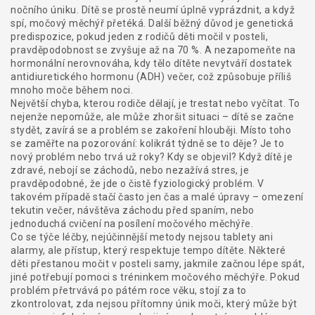
nočního úniku
. Dítě se prostě neumí úplně vyprázdnit, a když
spí, močový měchýř přetéká. Další běžný důvod je
genetická
predispozice
,
pokud jeden z rodičů děti močil v posteli,
pravděpodobnost se zvyšuje až na 70 %
. A nezapomeňte na
hormonální nerovnováha
,
kdy tělo dítěte nevytváří dostatek
antidiuretického hormonu (ADH) večer, což způsobuje příliš
mnoho moče během noci
.
Největší chyba, kterou rodiče dělají, je trestat nebo vyčítat. To
nejenže nepomůže, ale může zhoršit situaci – dítě se začne
stydět, zavírá se a problém se zakoření hlouběji. Místo toho
se zaměřte na pozorování: kolikrát týdně se to děje? Je to
nový problém nebo trvá už roky? Kdy se objevil? Když dítě je
zdravé, nebojí se záchodů, nebo nezažívá stres, je
pravděpodobné, že jde o čistě fyziologický problém. V
takovém případě stačí často jen čas a malé úpravy – omezení
tekutin večer, návštěva záchodu před spaním, nebo
jednoduchá cvičení na posílení močového měchýře.
Co se týče léčby, nejúčinnější metody nejsou tablety ani
alarmy, ale přístup, který respektuje tempo dítěte. Některé
děti přestanou močit v posteli samy, jakmile začnou lépe spát,
jiné potřebují pomoci s tréninkem močového měchýře. Pokud
problém přetrvává po pátém roce věku, stojí za to
zkontrolovat, zda nejsou přítomny
únik moči
,
který může být