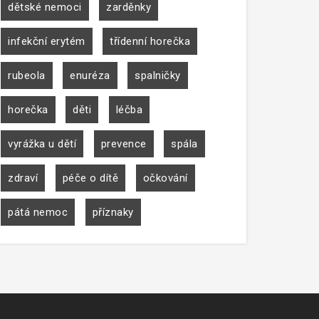
dětské nemoci
zarděnky
infekční erytém
třídenní horečka
rubeola
enuréza
spalničky
horečka
děti
léčba
vyrážka u dětí
prevence
spála
zdraví
péče o dítě
očkování
pátá nemoc
příznaky