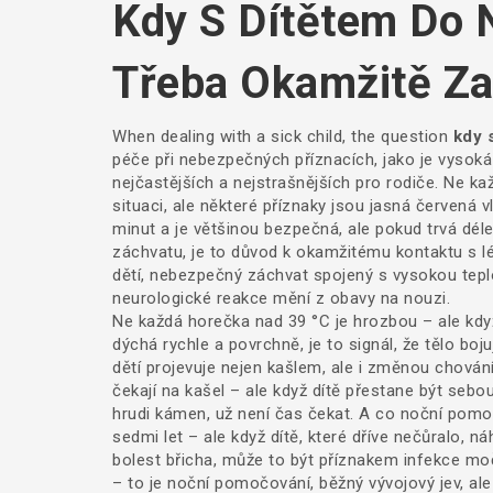
Kdy S Dítětem Do 
Třeba Okamžitě Za
When dealing with a sick child, the question
kdy 
péče při nebezpečných příznacích, jako je vysok
nejčastějších a nejstrašnějších pro rodiče. Ne 
situaci, ale některé příznaky jsou jasná červená vl
minut a je většinou bezpečná, ale pokud trvá dél
záchvatu, je to důvod k okamžitému kontaktu s l
dětí
,
nebezpečný záchvat spojený s vysokou tepl
neurologické reakce
mění z obavy na nouzi.
Ne každá horečka nad 39 °C je hrozbou – ale kdy
dýchá rychle a povrchně, je to signál, že tělo boju
dětí projevuje nejen kašlem, ale i změnou chová
čekají na kašel – ale když dítě přestane být sebou
hrudi kámen, už není čas čekat. A co noční pomo
sedmi let – ale když dítě, které dříve nečůralo,
bolest břicha, může to být příznakem infekce 
– to je
noční pomočování
,
běžný vývojový jev, al