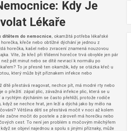
Nemocnice: Kdy Je
volat Lékaře
s dítětem do nemocnice
,
okamžitá potřeba lékařské
á horečka, křeče nebo obtížné dýchání
je jednou z
každá horečka, kašel nebo zvracení znamená nouzovou
ajka. Víte, že křeč při třídenní horečce trvá obvykle jen pár
e než pět minut nebo se dítě nevrací k normálu po
ékařem? To je přesně ten okamžik, kdy se otázka
křeč u
otou, který může být příznakem infekce nebo
ž dítě přestává reagovat, nechce pít, má modré rty nebo
je o přežití.
zápal plic
,
závažná infekce plic, která se u
ní a rychlým dýcháním
se často přehlíží, protože rodiče
, když se nechce hrat, jen leží a dýchá jako by mělo na
čování? Většina dětí se přestává močit v noci až kolem
 náhle začne močit do postele a zároveň má horečku nebo
močových cest. To není jen problém s močovým měchýřem
e když se objeví najednou a spolu s jinými příznaky, může