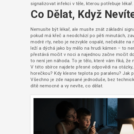
signalizovat infekci
v těle, kterou potřebuje lékař.
Co Dělat, Když Nevít
Nemusíte být lékař, ale musíte znát základní sig
pokud má křeč a neodchází po pěti minutách, zav
modré rty, nebo je nezvykle ospalé, nečekáte na 
leží a dýchá jako by mělo na hrudi kámen – to není
přestává močit v noci a najednou začne močit do
to není jen náhoda. To je tělo, které vám říká, že
V této sbírce najdete přesné odpovědi na otázky, k
horečkou? Kdy klesne teplota po paralenu? Jak po
Všechno je zde napsané jednoduše, bez technické
dítě nemocné a vy nevíte, co dělat.