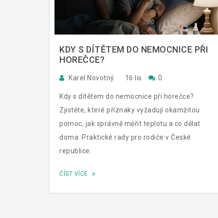
KDY S DÍTĚTEM DO NEMOCNICE PŘI
HOREČCE?
Karel Novotný
16 lis
0
Kdy s dítětem do nemocnice při horečce?
Zjistěte, které příznaky vyžadují okamžitou
pomoc, jak správně měřit teplotu a co dělat
doma. Praktické rady pro rodiče v České
republice.
ČÍST VÍCE