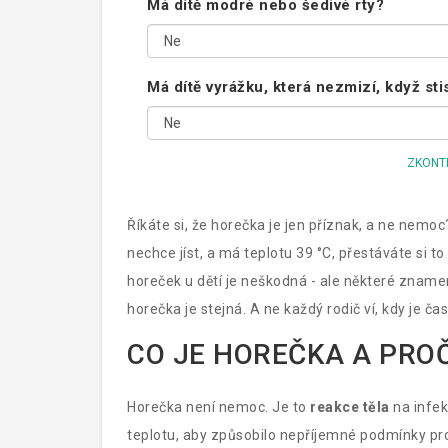
Má dítě modré nebo šedivé rty?
Má dítě vyrážku, která nezmizí, když sti
ZKONT
Říkáte si, že horečka je jen příznak, a ne nemoc
nechce jíst, a má teplotu 39 °C, přestáváte si t
horeček u dětí je neškodná - ale některé znam
horečka je stejná. A ne každý rodič ví, kdy je ča
CO JE HOREČKA A PRO
Horečka není nemoc. Je to
reakce těla
na
infek
teplotu, aby způsobilo nepříjemné podmínky pro 