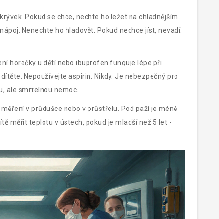
ikrývek. Pokud se chce, nechte ho ležet na chladnějším
ý nápoj. Nenechte ho hladovět. Pokud nechce jíst, nevadí.
ení horečky u dětí
nebo
ibuprofen
funguje lépe při
ítěte. Nepoužívejte aspirin. Nikdy. Je nebezpečný pro
u, ale smrtelnou nemoc.
e měření v průdušce nebo v průstřelu. Pod paží je méně
tě měřit teplotu v ústech, pokud je mladší než 5 let -