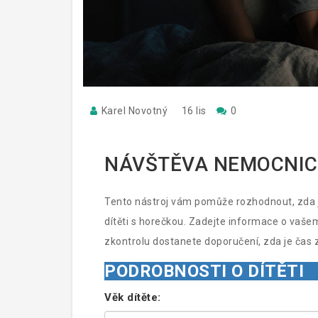
Karel Novotný
16 lis
0
NÁVŠTĚVA NEMOCNICE
Tento nástroj vám pomůže rozhodnout, zda j
dítěti s horečkou. Zadejte informace o vaše
zkontrolu dostanete doporučení, zda je čas
PODROBNOSTI O DÍTĚTI
Věk dítěte: