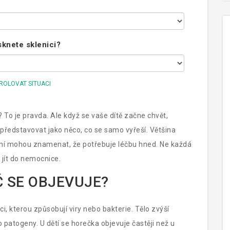
sknete sklenici?
ROLOVAT SITUACI
? To je pravda. Ale když se vaše dítě začne chvět,
o představovat jako něco, co se samo vyřeší. Většina
ení mohou znamenat, že potřebuje léčbu hned. Ne každá
s jít do nemocnice.
Č SE OBJEVUJE?
ci, kterou způsobují viry nebo bakterie
. Tělo zvýší
patogeny. U dětí se horečka objevuje častěji než u