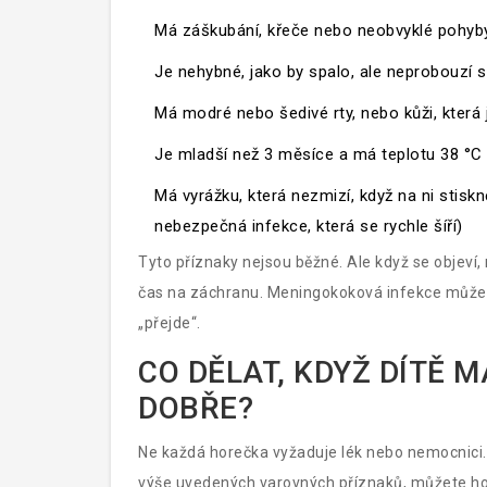
Má záškubání, křeče nebo neobvyklé pohyby 
Je nehybné, jako by spalo, ale neprobouzí 
Má modré nebo šedivé rty, nebo kůži, kter
Je mladší než 3 měsíce a má teplotu 38 °C
Má vyrážku, která nezmizí, když na ni stiskne
nebezpečná infekce, která se rychle šíří
)
Tyto příznaky nejsou běžné. Ale když se objeví,
čas na záchranu. Meningokoková infekce může bý
„přejde“.
CO DĚLAT, KDYŽ DÍTĚ 
DOBŘE?
Ne každá horečka vyžaduje lék nebo nemocnici. 
výše uvedených varovných příznaků, můžete h