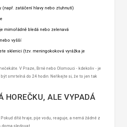
(např. zatáčení hlavy nebo ztuhnutí)
se
á je mimořádně bledá nebo zelenavá
 nebo vyšší
te sklenici (tzv.
meningokoková vyrážka
je
 nečekáte. V Praze, Brně nebo Olomouci - kdekoliv - je
t smrtelná do 24 hodin. Neříkejte si, že to jen tak
MÁ HOREČKU, ALE VYPADÁ
Pokud dítě hraje, pije vodu, reaguje, a nemá žádné z
o doma sledovat.