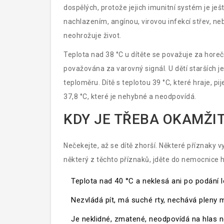
dospělých, protože jejich imunitní systém je je
nachlazením, angínou, virovou infekcí střev, n
neohrožuje život.
Teplota nad 38 °C u dítěte se považuje za horeč
považována za varovný signál. U dětí starších je d
teploměru. Dítě s teplotou 39 °C, které hraje, p
37,8 °C, které je nehybné a neodpovídá.
KDY JE TŘEBA OKAMŽI
Nečekejte, až se dítě zhorší. Některé příznaky
některý z těchto příznaků, jděte do nemocnice 
Teplota nad 40 °C a neklesá ani po podání 
Nezvládá pít, má suché rty, nechává pleny 
Je neklidné, zmatené, neodpovídá na hlas 