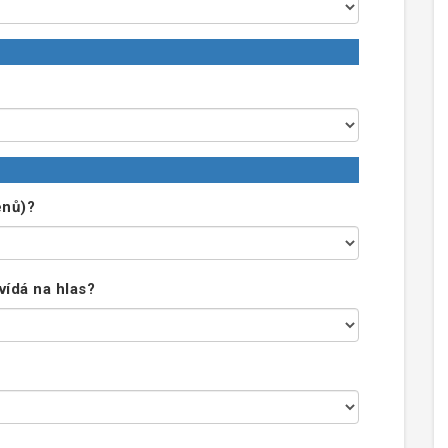
enů)?
ídá na hlas?