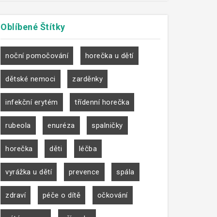
Oblíbené
Štítky
noční pomočování
horečka u dětí
dětské nemoci
zarděnky
infekční erytém
třídenní horečka
rubeola
enuréza
spalničky
horečka
děti
léčba
vyrážka u dětí
prevence
spála
zdraví
péče o dítě
očkování