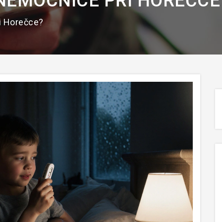
 NEMOCNICE PŘI HOREČCE
i Horečce?