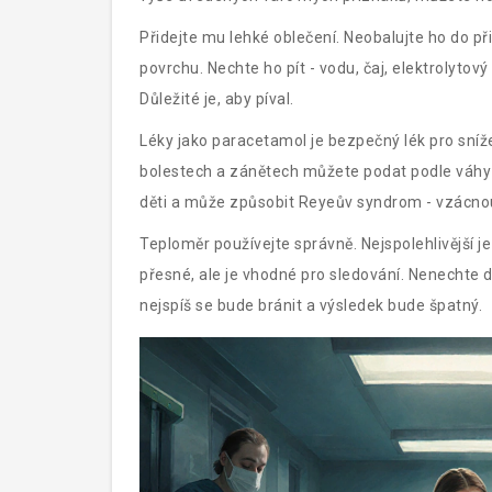
Přidejte mu lehké oblečení. Neobalujte ho do př
povrchu. Nechte ho pít - vodu, čaj, elektrolytov
Důležité je, aby píval.
Léky jako
paracetamol
je bezpečný lék pro sníž
bolestech a zánětech
můžete podat podle váhy d
děti a může způsobit Reyeův syndrom - vzácno
Teploměr používejte správně. Nejspolehlivější j
přesné, ale je vhodné pro sledování. Nenechte dí
nejspíš se bude bránit a výsledek bude špatný.