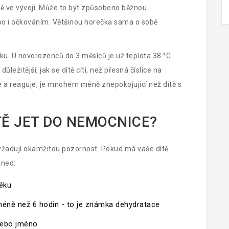
ště ve vývoji. Může to být způsobeno běžnou
ebo i očkováním. Většinou horečka sama o sobě
ku. U novorozenců do 3 měsíců je už teplota 38 °C
ůležitější, jak se dítě cítí, než přesná číslice na
ije a reaguje, je mnohem méně znepokojující než dítě s
TĚ JET DO NEMOCNICE?
 vyžadují okamžitou pozornost. Pokud má vaše dítě
hned:
léku
méně než 6 hodin - to je známka dehydratace
nebo jméno