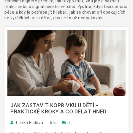
článcích najdete přehled, jak rozpoznat, zda jde o běžnou
reakci nebo o signál něčeho většího. Zjistíte, kdy stačí domácí
péče a kdy je potřeba jít k lékaři, jak se chovat při opakujících
se vyrážkách a co dělat, aby se to už neopakovalo.
JAK ZASTAVIT KOPŘIVKU U DĚTÍ -
PRAKTICKÉ KROKY A CO DĚLAT HNED
Lenka Fialová
5 lis
0