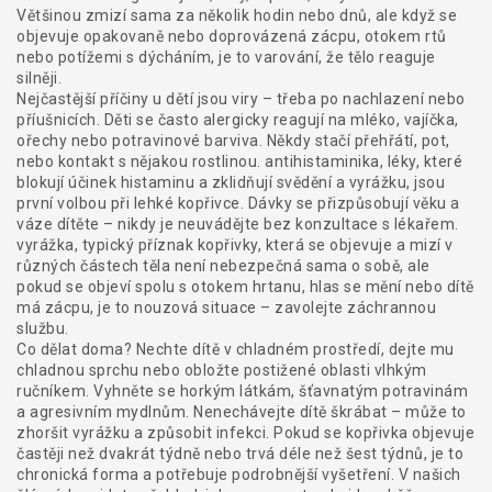
Většinou zmizí sama za několik hodin nebo dnů, ale když se
objevuje opakovaně nebo doprovázená zácpu, otokem rtů
nebo potížemi s dýcháním, je to varování, že tělo reaguje
silněji.
Nejčastější příčiny u dětí jsou viry – třeba po nachlazení nebo
příušnicích. Děti se často alergicky reagují na mléko, vajíčka,
ořechy nebo potravinové barviva. Někdy stačí přehřátí, pot,
nebo kontakt s nějakou rostlinou.
antihistaminika
,
léky, které
blokují účinek histaminu a zklidňují svědění a vyrážku
, jsou
první volbou při lehké kopřivce. Dávky se přizpůsobují věku a
váze dítěte – nikdy je neuvádějte bez konzultace s lékařem.
vyrážka
,
typický příznak kopřivky, která se objevuje a mizí v
různých částech těla
není nebezpečná sama o sobě, ale
pokud se objeví spolu s otokem hrtanu, hlas se mění nebo dítě
má zácpu, je to nouzová situace – zavolejte záchrannou
službu.
Co dělat doma? Nechte dítě v chladném prostředí, dejte mu
chladnou sprchu nebo obložte postižené oblasti vlhkým
ručníkem. Vyhněte se horkým látkám, šťavnatým potravinám
a agresivním mydlnům. Nenechávejte dítě škrábat – může to
zhoršit vyrážku a způsobit infekci. Pokud se kopřivka objevuje
častěji než dvakrát týdně nebo trvá déle než šest týdnů, je to
chronická forma a potřebuje podrobnější vyšetření. V našich