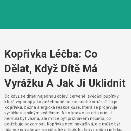
Kopřivka Léčba: Co
Dělat, Když Dítě Má
Vyrážku A Jak Ji Uklidnit
Co když se dítěti najednou objeví červené, svědění pupínky,
které vypadají jako požehnané od kousnutí komára? To je
kopřivka
,
běžná alergická reakce kůže, která se projevuje
vyrážkou a silným svěděním
. Also known as
urtikarie
, it
nemusí být vážná, ale může být příznakem něčeho, co
potřebuje pozornost
.
Kopřivka není nakažlivá, ale může být
důsledkem alergie na jídlo, léky, teplotu, hmyz nebo i infekci.