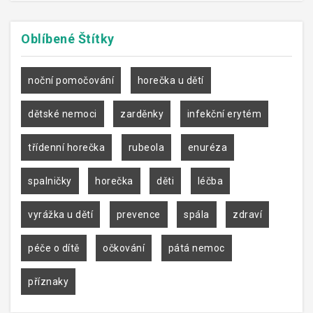
Oblíbené
Štítky
noční pomočování
horečka u dětí
dětské nemoci
zarděnky
infekční erytém
třídenní horečka
rubeola
enuréza
spalničky
horečka
děti
léčba
vyrážka u dětí
prevence
spála
zdraví
péče o dítě
očkování
pátá nemoc
příznaky