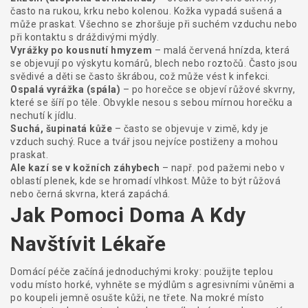
často na rukou, krku nebo kolenou. Kožka vypadá sušená a
může praskat. Všechno se zhoršuje při suchém vzduchu nebo
při kontaktu s dráždivými mýdly.
Vyrážky po kousnutí hmyzem
– malá červená hnízda, která
se objevují po výskytu komárů, blech nebo roztočů. Často jsou
svědivé a děti se často škrábou, což může vést k infekci.
Ospalá vyrážka (spála)
– po horečce se objeví růžové skvrny,
které se šíří po těle. Obvykle nesou s sebou mírnou horečku a
nechutí k jídlu.
Suchá, šupinatá kůže
– často se objevuje v zimě, kdy je
vzduch suchý. Ruce a tvář jsou nejvíce postiženy a mohou
praskat.
Ale kazí se v kožních záhybech
– např. pod pažemi nebo v
oblastí plenek, kde se hromadí vlhkost. Může to být růžová
nebo černá skvrna, která zapáchá.
Jak Pomoci Doma A Kdy
Navštívit Lékaře
Domácí péče začíná jednoduchými kroky: použijte teplou
vodu místo horké, vyhněte se mýdlům s agresivními vůněmi a
po koupeli jemně osušte kůži, ne třete. Na mokré místo