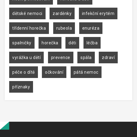
dětské nemoci
zarděnky
infekční erytém
třídenní horečka
rubeola
enuréza
spalničky
horečka
děti
léčba
vyrážka u dětí
prevence
spála
zdraví
péče o dítě
očkování
pátá nemoc
příznaky