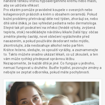
naneste tenkou vrstvu hypoalergenního krému nebo mastí,
aby se udržela vlhkost.
Pro ekzém pomůže pravidelné koupele v ovesných nebo
kolagenových prášcích a krém s obsahem ceramidů. Pokud
kožní problémy přetrvávají déle než týden, zhoršují se, nebo
dítě silně štěká, je čas vyhledat pediatra nebo dermatologa.
Stejně tak při podezření na infekci (hnědé výtoky, zvýšená
teplota, otok) neodkládejte návštěvu lékaře.Další tipy: občas
změňte plenky častěji, nové oblečení vypláchněte před
nasazením, a pokud používáte deodorant nebo mýdlo,
zkontrolujte, zda neobsahuje alkohol nebo parfém.
Krátce řečeno, sledujte, co spouští vyrážky, a zaznamenejte
to. Takto můžete snadno ukázat lékaři, co už zkoušeli, a ten
vám může rychleji předepsat správnou léčbu.
Nezapomeňte, že každé dítě je jiné. Co funguje u jednoho,
nemusí fungovat u druhého. Buďte trpěliví, pozorujte změny a
nebojte se zeptat odborníka, pokud máte pochybnosti.