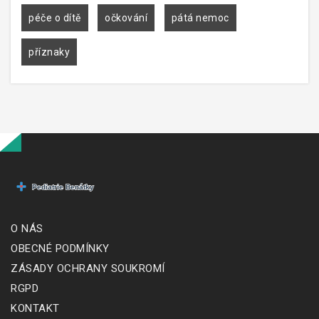
péče o dítě
očkování
pátá nemoc
příznaky
O NÁS
OBECNÉ PODMÍNKY
ZÁSADY OCHRANY SOUKROMÍ
RGPD
KONTAKT