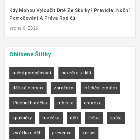
Kdy Mohou Vyloučit Dítě Ze Školky? Pravidla, Noční
Pomočování A Práva Rodičů
srpna 6, 2026
Oblíbené
Štítky
noční pomočování
horečka u dětí
dětské nemoci
zarděnky
infekční erytém
třídenní horečka
rubeola
enuréza
spalničky
horečka
děti
léčba
spála
vyrážka u dětí
prevence
zdraví