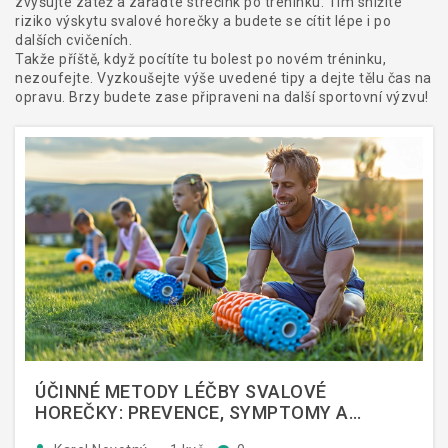
zvyšujte zátěž a zařaďte strečink po tréninku. Tím snížíte
riziko výskytu svalové horečky a budete se cítit lépe i po
dalších cvičeních.
Takže příště, když pocítíte tu bolest po novém tréninku,
nezoufejte. Vyzkoušejte výše uvedené tipy a dejte tělu čas na
opravu. Brzy budete zase připraveni na další sportovní výzvu!
ÚČINNÉ METODY LÉČBY SVALOVÉ
HOREČKY: PREVENCE, SYMPTOMY A
TERAPIE