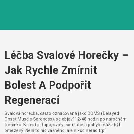
Léčba Svalové Horečky –
Jak Rychle Zmírnit
Bolest A Podpořit
Regeneraci
Svalová horečka, často označovaná jako DOMS (Delayed
Onset Muscle Soreness), se objeví 12‑48 hodin po náročném
tréninku. Bolest je tupá, svaly jsou tuhé a pohyb může být
omezený. Není to nic vážného, ale nikdo nerad trpí