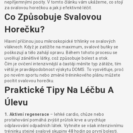
nepříjemnými pocity. V tomto článku vám ukážeme, co stojí
za svalovou horečkou a jak ji efektivně léčit.
Co Způsobuje Svalovou
Horečku?
Hlavní příčinou jsou mikroskopické trhlinky ve svalových
vláknech. Když je zatížíte na maximum, svalové buňky se
poškozují a tělo zahájí opravu. Během tohoto procesu se
uvolňují zánětlivé látky, což způsobuje bolest a otok.
Čím je cvičení intenzivnější a častěji měníte typ zátěže, tím
větší je pravděpodobnost výskytu DOMS. To vysvětluje, proč
po novém sportu nebo změně tréninkového plánu můžete
pocítit svalovou horečku.
Praktické Tipy Na Léčbu A
Úlevu
1. Aktivní regenerace
– lehké cardio, chůze nebo
protahování pomáhá zvýšit průtok krve a urychluje
odplavování odpadních látek. Vyhněte se však intenzivnímu
tréninku stejné svalové skupiny 48 hodin po první bolesti.