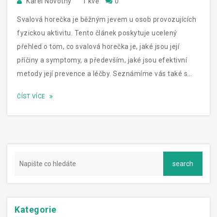
Karel Novotný
1 kvě
0
Svalová horečka je běžným jevem u osob provozujících
fyzickou aktivitu. Tento článek poskytuje ucelený
přehled o tom, co svalová horečka je, jaké jsou její
příčiny a symptomy, a především, jaké jsou efektivní
metody její prevence a léčby. Seznámíme vás také s
některými zajímavými fakty a tipy, aby vaše obnova po
ČÍST VÍCE
náročném cvičení byla co nejpříjemnější a
nejefektivnější.
Kategorie