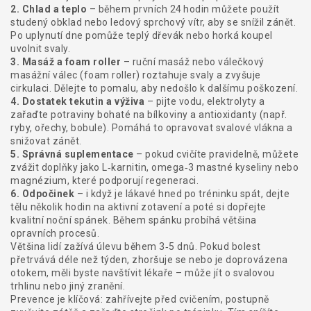
2. Chlad a teplo
– během prvních 24 hodin můžete použít
studený obklad nebo ledový sprchový vítr, aby se snížil zánět.
Po uplynutí dne pomůže teplý dřevák nebo horká koupel
uvolnit svaly.
3. Masáž a foam roller
– ruční masáž nebo válečkový
masážní válec (foam roller) roztahuje svaly a zvyšuje
cirkulaci. Dělejte to pomalu, aby nedošlo k dalšímu poškození.
4. Dostatek tekutin a výživa
– pijte vodu, elektrolyty a
zařaďte potraviny bohaté na bílkoviny a antioxidanty (např.
ryby, ořechy, bobule). Pomáhá to opravovat svalové vlákna a
snižovat zánět.
5. Správná suplementace
– pokud cvičíte pravidelně, můžete
zvážit doplňky jako L‑karnitin, omega‑3 mastné kyseliny nebo
magnézium, které podporují regeneraci.
6. Odpočinek
– i když je lákavé hned po tréninku spát, dejte
tělu několik hodin na aktivní zotavení a poté si dopřejte
kvalitní noční spánek. Během spánku probíhá většina
opravních procesů.
Většina lidí zažívá úlevu během 3‑5 dnů. Pokud bolest
přetrvává déle než týden, zhoršuje se nebo je doprovázena
otokem, měli byste navštívit lékaře – může jít o svalovou
trhlinu nebo jiný zranění.
Prevence je klíčová: zahřívejte před cvičením, postupně