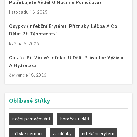
Potřebujete Vědět O Nočním Pomočování
listopadu 16, 2025
Osypky (infekční Erytém): Příznaky, Léčba A Co
Dělat Při Těhotenství
května 5, 2026
Co Jíst Při Virové Infekci U Dětí: Průvodce Výživou
A Hydratací
července 18, 2026
Oblíbené
Štítky
noční pomočování
horečka u dětí
dětské nemoci
zarděnky
infekční erytém