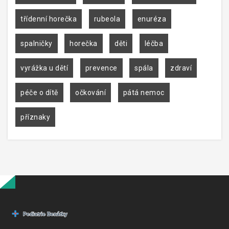
třídenní horečka
rubeola
enuréza
spalničky
horečka
děti
léčba
vyrážka u dětí
prevence
spála
zdraví
péče o dítě
očkování
pátá nemoc
příznaky