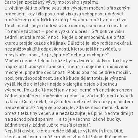
často jen zpožděný vývoj močového systému
.
U většiny dětí to přímo souvisí s
vývojem močení
,
přirozeným
procesem, kdy tělo postupně získává schopnost udržovat
moč během noci
.
Některé děti přestanou močit v noci už ve
třech letech, jiným to trvá až do sedmi, osmi nebo i devíti let.
To není vzácnost — podle výzkumů přes 15 % dětí ve věku
sedmi let stále močí v noci. Nejde o onemocnění, ale o fázi,
kterou projde každé dítě jinak. Důležité je, aby rodiče nekárali,
nezatěžovali dítě odpovědností, kterou ještě nezvládá, a
nevytvářeli pocit, že je „špatné“ nebo „neschopné“.
Močová neudržitelnost může být ovlivněna i dalšími faktory —
například hlubokým spánkem, menším objemem močového
měchýře, případně dědičností. Pokud oba rodiče dříve močili v
noci, pravděpodobnost, že dítě bude dělat totéž, je výrazně
vyšší. Nejde o infekci, nejde o alergii a nejde o špatnou
výchovu. Pokud dítě močí jen v noci, nemá při dnešních dnech
žádné problémy s močením a nebojí se záchodů, není důvod k
úzkosti. Co ale dělat, když to trvá déle než dva roky po šestém
narozeninách? Nejprve pozorujte, zda se něco mění. Zkuste
omezit tekutiny večer, ale nezakazujte je úplně. Nechte dítě jít
na záchod před spaním — a to je všechno. Žádné budíky,
žádné tresty, žádné „už to musíš přestat“.
Největší chyba, kterou rodiče dělají, je vytvářet stres. Dítě,
které se cítí vinno, může močení zhoršit. Pokud dítě nechce