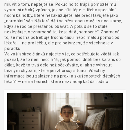
mluvit o tom, neptejte se. Pokud ho to trápí, pomozte mu
vybrat si nějaký způsob, jak se cítit lépe — třeba speciální
noční kalhotky, které nezakazujete, ale představujete jako
„normální“ věc. Některé děti se přestanou močit v noci samy,
když se rodiče přestanou obávat. A pokud se to stále
nezlepšuje, neznamená to, že je dítě „nemocné“. Znamená
to, že možná potřebuje trochu času, nebo malou pomoc od
lékaře — ne pro léčbu, ale pro potvrzení, že všechno je v
pořádku.
Ve vaší sbírce článků najdete vše, co potřebujete vědět: jak
poznat, že to není něco hůří, jak pomoci dítěti bez kárání, co
dělat, když to trvá déle než očekáváte, a jak se vyhnout
běžným chybám, které jen zhoršují situaci. Všechny
informace jsou založené na praxi a zkušenostech dětských
lékařů — ne na teoriích, které nezvládají každá rodina.