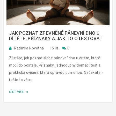
JAK POZNAT ZPEVNĚNÉ PÁNEVNÍ DNO U
DÍTĚTE: PŘÍZNAKY A JAK TO OTESTOVAT
Radmila Novotná
15 lis
0
Zjistěte, jak poznat slabé pánevní dno u dítěte, které
močí do postele. Příznaky, jednoduchý domácí test a
praktická cvičení, která opravdu pomohou. Nečekáte -
řešte to včas.
ČÍST VÍCE