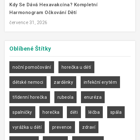
Kdy Se Dává Hexavakcína? Kompletní
Harmonogram Očkování Dětí
července 31, 2026
Oblíbené
Štítky
noční pomočování
horečka u dětí
dětské nemoci
zarděnky
infekční erytém
třídenní horečka
rubeola
enuréza
spalničky
horečka
děti
léčba
spála
vyrážka u dětí
prevence
zdraví