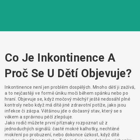
Co Je Inkontinence A
Proč Se U Dětí Objevuje?
Inkontinence není jen problém dospělých. Mnoho dětí ji zažívá,
a to nejčastěji ve formě úniku moči během spánku nebo po
hraní. Objevuje se, když močový měchýř ještě nedosáhl plné
kontroly nebo když má dítě jiné zdravotní potíže, jako jsou
infekce či zácpa. Většinou jde o dočasný stav, který se s
věkem a správnou péčí zlepšuje.
Jako rodič můžete první příznaky rozpoznat už z
jednoduchých signálů: časté mokré kalhotky, nechtěné
mokření po probuzení, nebo dokonce úzkost, když dítě