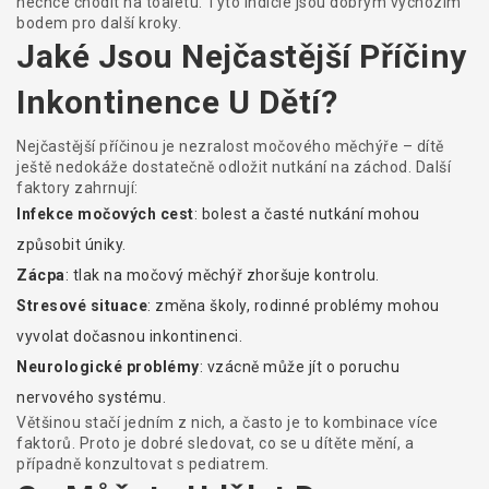
nechce chodit na toaletu. Tyto indicie jsou dobrým výchozím
bodem pro další kroky.
Jaké Jsou Nejčastější Příčiny
Inkontinence U Dětí?
Nejčastější příčinou je nezralost močového měchýře – dítě
ještě nedokáže dostatečně odložit nutkání na záchod. Další
faktory zahrnují:
Infekce močových cest
: bolest a časté nutkání mohou
způsobit úniky.
Zácpa
: tlak na močový měchýř zhoršuje kontrolu.
Stresové situace
: změna školy, rodinné problémy mohou
vyvolat dočasnou inkontinenci.
Neurologické problémy
: vzácně může jít o poruchu
nervového systému.
Většinou stačí jedním z nich, a často je to kombinace více
faktorů. Proto je dobré sledovat, co se u dítěte mění, a
případně konzultovat s pediatrem.