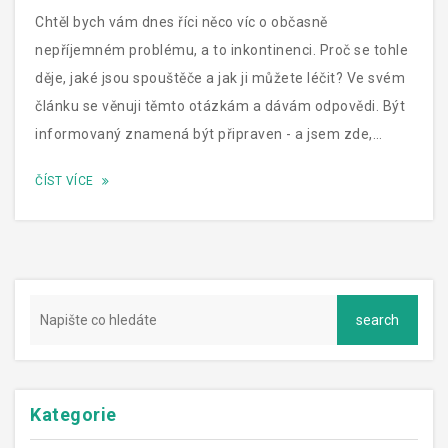
Chtěl bych vám dnes říci něco víc o občasně
nepříjemném problému, a to inkontinenci. Proč se tohle
děje, jaké jsou spouštěče a jak ji můžete léčit? Ve svém
článku se věnuji těmto otázkám a dávám odpovědi. Být
informovaný znamená být připraven - a jsem zde,
abych vám pomohl na této cestě. Připojte se ke mně a
ČÍST VÍCE
prozkoumejme to společně.
Kategorie