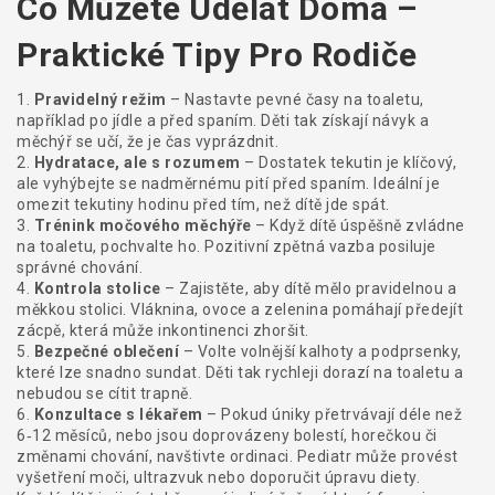
Co Můžete Udělat Doma –
Praktické Tipy Pro Rodiče
1.
Pravidelný režim
– Nastavte pevné časy na toaletu,
například po jídle a před spaním. Děti tak získají návyk a
měchýř se učí, že je čas vyprázdnit.
2.
Hydratace, ale s rozumem
– Dostatek tekutin je klíčový,
ale vyhýbejte se nadměrnému pití před spaním. Ideální je
omezit tekutiny hodinu před tím, než dítě jde spát.
3.
Trénink močového měchýře
– Když dítě úspěšně zvládne
na toaletu, pochvalte ho. Pozitivní zpětná vazba posiluje
správné chování.
4.
Kontrola stolice
– Zajistěte, aby dítě mělo pravidelnou a
měkkou stolici. Vláknina, ovoce a zelenina pomáhají předejít
zácpě, která může inkontinenci zhoršit.
5.
Bezpečné oblečení
– Volte volnější kalhoty a podprsenky,
které lze snadno sundat. Děti tak rychleji dorazí na toaletu a
nebudou se cítit trapně.
6.
Konzultace s lékařem
– Pokud úniky přetrvávají déle než
6‑12 měsíců, nebo jsou doprovázeny bolestí, horečkou či
změnami chování, navštivte ordinaci. Pediatr může provést
vyšetření moči, ultrazvuk nebo doporučit úpravu diety.