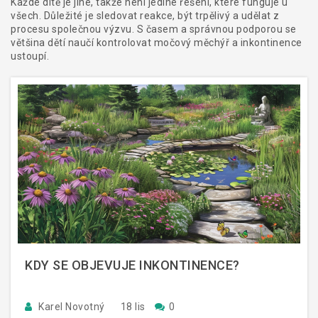
Každé dítě je jiné, takže není jediné řešení, které funguje u
všech. Důležité je sledovat reakce, být trpělivý a udělat z
procesu společnou výzvu. S časem a správnou podporou se
většina dětí naučí kontrolovat močový měchýř a inkontinence
ustoupí.
KDY SE OBJEVUJE INKONTINENCE?
Karel Novotný
18 lis
0