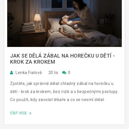
JAK SE DĚLÁ ZÁBAL NA HOREČKU U DĚTÍ -
KROK ZA KROKEM
Lenka Fialová
20 lis
0
Zjistěte, jak správně dělat chladný zábal na horečku u
dětí - krok za krokem, bez rizik a s bezpečnými postupy.
Co použít, kdy zavolat lékaře a co se nesmí dělat.
ČÍST VÍCE