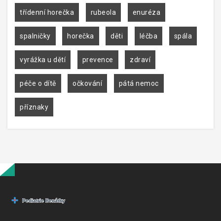
třídenní horečka
rubeola
enuréza
spalničky
horečka
děti
léčba
spála
vyrážka u dětí
prevence
zdraví
péče o dítě
očkování
pátá nemoc
příznaky