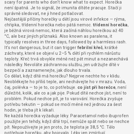
scary for parents who don’t know what to expect.
Horečka
není špatná. Je to signál, že imunita dítěte pracuje. Stačí ji
správně sledovat, ne ji hned potlačovat.
Nejčastější příčiny horečky u dětí jsou virové infekce — rýma,
chřipka, třídenní horečka nebo pátá nemoc.
třídenní horečka
,
je běžná virová nemoc, která začíná náhlou horečkou až 40
°C, ale bez jiných příznaků
. Also known as
paralena
, it
typically resolves in three days, followed by a harmless rash.
It’s not dangerous, but it can trigger
febrilní křeč
,
krátké
záchvaty, které se objeví u 2–5 % dětí při rychlém nárůstu
teploty
.
Křeč trvá obvykle méně než pět minut a nezanechává
následky. Nevoláte záchrannou službu, jen udržujte dítě v
bezpečí a zaznamenejte, jak dlouho trvala.
Co dělat, když dítě má horečku? Nejprve nechte ho v klidu.
Neoblékejte ho příliš teple, ani nechávejte ho v mrazu. Voda,
čaj, polévka — to je to, co potřebuje.
co jíst při horečce
,
není
důležité, kolik, ale co a jak pije
.
Pokud dítě nechce jíst, není to
problém. Pokud nechce pít, je to varování. Horečka zvyšuje
potřebu tekutin — pokud se močí méně než jednou za šest
hodin, je třeba jít k lékaři.
Ne každá horečka vyžaduje léky. Paracetamol nebo ibuprofen
použijte jen tehdy, když dítě trpí, nemůže spát nebo se nechce
pít. Nepoužívejte je jen proto, že teplota je 38,5 °C. Tělo
potřebuje horečku, aby bojovalo. Léky jen zmírňují