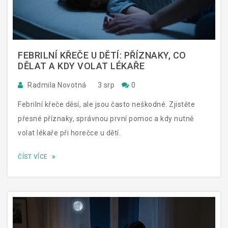
FEBRILNÍ KŘEČE U DĚTÍ: PŘÍZNAKY, CO
DĚLAT A KDY VOLAT LÉKAŘE
Radmila Novotná
3 srp
0
Febrilní křeče děsí, ale jsou často neškodné. Zjistěte
přesné příznaky, správnou první pomoc a kdy nutně
volat lékaře při horečce u dětí.
ČÍST VÍCE