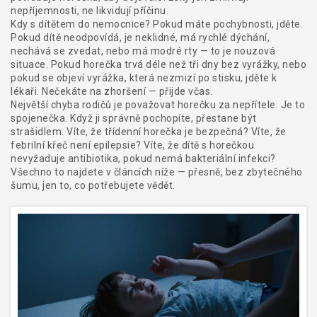
nepříjemnosti, ne likvidují příčinu.
Kdy s dítětem do nemocnice? Pokud máte pochybnosti, jděte.
Pokud dítě neodpovídá, je neklidné, má rychlé dýchání,
nechává se zvedat, nebo má modré rty — to je nouzová
situace. Pokud horečka trvá déle než tři dny bez vyrážky, nebo
pokud se objeví vyrážka, která nezmizí po stisku, jděte k
lékaři. Nečekáte na zhoršení — přijde včas.
Největší chyba rodičů je považovat horečku za nepřítele. Je to
spojenečka. Když ji správně pochopíte, přestane být
strašidlem. Víte, že třídenní horečka je bezpečná? Víte, že
febrilní křeč není epilepsie? Víte, že dítě s horečkou
nevyžaduje antibiotika, pokud nemá bakteriální infekci?
Všechno to najdete v článcích níže — přesně, bez zbytečného
šumu, jen to, co potřebujete vědět.