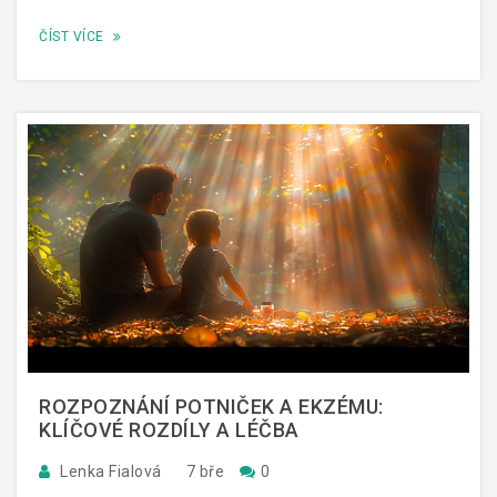
ČÍST VÍCE
ROZPOZNÁNÍ POTNIČEK A EKZÉMU:
KLÍČOVÉ ROZDÍLY A LÉČBA
Lenka Fialová
7 bře
0