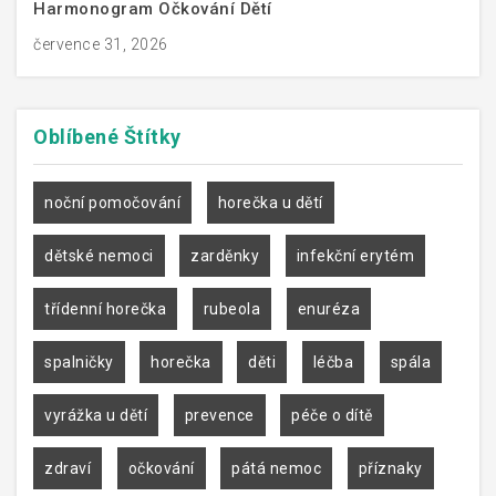
Harmonogram Očkování Dětí
července 31, 2026
Oblíbené
Štítky
noční pomočování
horečka u dětí
dětské nemoci
zarděnky
infekční erytém
třídenní horečka
rubeola
enuréza
spalničky
horečka
děti
léčba
spála
vyrážka u dětí
prevence
péče o dítě
zdraví
očkování
pátá nemoc
příznaky