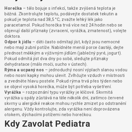
Horečka
– tělo bojuje s infekcí, takže zvýšená teplota je
běžná. Zkontrolujte teplotu, podávejte dostatek tekutin a
pokud je teplota nad 38,5 °C, zvažte lehký lék jako
paracetamol. Pokud horečka trvá více než 24 hodin nebo se
objevují další příznaky (zvracení, vyrážka, zmatenost), volejte
doktora.
Odpor k jídlu
– děti často odmítají jíst, když jsou nemocné
nebo mají zubní potíže. Nabídněte menší porce častěji, dejte
přednost měkkým a výživným jídlům (jablečný pyré, jogurt).
Pokud odmítá jíst dva dny po sobě, sledujte příznaky
dehydratace (málo moči, sucho v ústech).
Rýma a ucpaný nos
– jednoduchý nosní výplach slanou vodou
nebo nosní kapky mohou ulevit. Zvlhčujte vzduch v místnosti
a zvedněte hlavu postele. Pokud rýma trvá přes týden nebo
se objeví vysoká horečka, může být potřeba vyšetření.
Vyrážka
– rozpoznání typu vyrážky je klíčové. Skvrnitá
vyrážka u spály zůstává na těle několik dní, zatímco červené
skvrny u alergické reakce mohou rychle zmizet po odstranění
alergenu. Vždy kontrolujte, zda vyrážka není doprovázena
otokem, dýchacími potížemi nebo horečkou.
Kdy Zavolat Pediatra