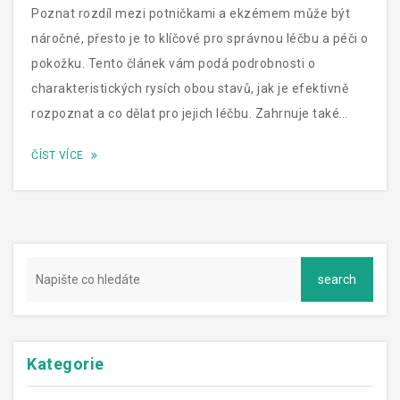
Poznat rozdíl mezi potničkami a ekzémem může být
náročné, přesto je to klíčové pro správnou léčbu a péči o
pokožku. Tento článek vám podá podrobnosti o
charakteristických rysích obou stavů, jak je efektivně
rozpoznat a co dělat pro jejich léčbu. Zahrnuje také
praktické tipy na prevenci a doporučení pro správnou
ČÍST VÍCE
péči o pokožku.
Kategorie