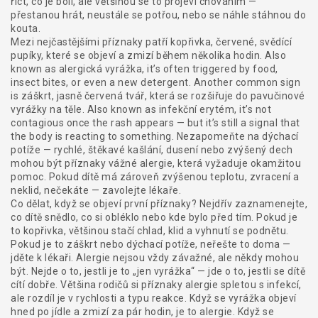
říct, co je bolí, ale většinou se to projeví chováním —
přestanou hrát, neustále se potřou, nebo se náhle stáhnou do
kouta.
Mezi nejčastějšími příznaky patří
kopřivka
,
červené, svědící
pupíky, které se objeví a zmizí během několika hodin
. Also
known as
alergická vyrážka
, it’s often triggered by food,
insect bites, or even a new detergent. Another common sign
is
záškrt
,
jasně červená tvář, která se rozšiřuje do pavučinové
vyrážky na těle
. Also known as
infekční erytém
, it’s not
contagious once the rash appears — but it’s still a signal that
the body is reacting to something.
Nezapomeňte na dýchací
potíže — rychlé, štěkavé kašlání, dusení nebo zvýšený dech
mohou být příznaky vážné alergie, která vyžaduje okamžitou
pomoc. Pokud dítě má zároveň zvýšenou teplotu, zvracení a
neklid, nečekáte — zavolejte lékaře.
Co dělat, když se objeví první příznaky? Nejdřív zaznamenejte,
co dítě snědlo, co si obléklo nebo kde bylo před tím. Pokud je
to kopřivka, většinou stačí chlad, klid a vyhnutí se podnětu.
Pokud je to záškrt nebo dýchací potíže, neřešte to doma —
jděte k lékaři. Alergie nejsou vždy závažné, ale někdy mohou
být. Nejde o to, jestli je to „jen vyrážka“ — jde o to, jestli se dítě
cítí dobře. Většina rodičů si příznaky alergie spletou s infekcí,
ale rozdíl je v rychlosti a typu reakce. Když se vyrážka objeví
hned po jídle a zmizí za pár hodin, je to alergie. Když se