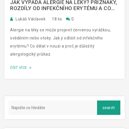
JAK VYPADÁ ALERGIE NA LÉKY? PŘÍZNAKY,
ROZDÍLY OD INFEKČNÍHO ERYTÉMU A CO
DĚLAT
Lukáš Václavek
18 lis
0
Alergie na léky se může projevit červenou vyrážkou,
svěděním nebo otoky. Jak ji odlišit od infekčního
erytému? Co dělat v nouzi a proč je důležitý
alergologický průkaz.
ČÍST VÍCE