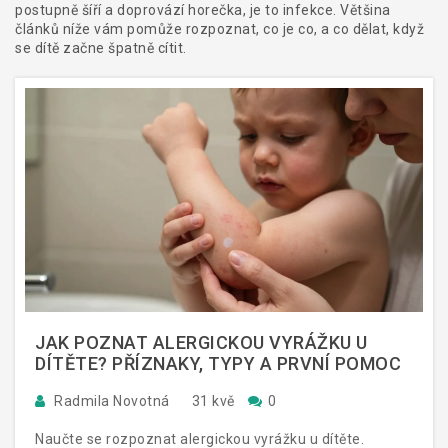
postupně šíří a doprovází horečka, je to infekce. Většina
článků níže vám pomůže rozpoznat, co je co, a co dělat, když
se dítě začne špatně cítit.
JAK POZNAT ALERGICKOU VYRÁŽKU U
DÍTĚTE? PŘÍZNAKY, TYPY A PRVNÍ POMOC
Radmila Novotná
31 kvě
0
Naučte se rozpoznat alergickou vyrážku u dítěte.