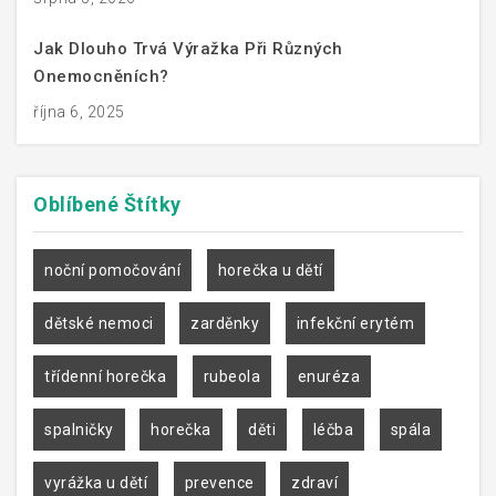
Jak Dlouho Trvá Výražka Při Různých
Onemocněních?
října 6, 2025
Oblíbené
Štítky
noční pomočování
horečka u dětí
dětské nemoci
zarděnky
infekční erytém
třídenní horečka
rubeola
enuréza
spalničky
horečka
děti
léčba
spála
vyrážka u dětí
prevence
zdraví