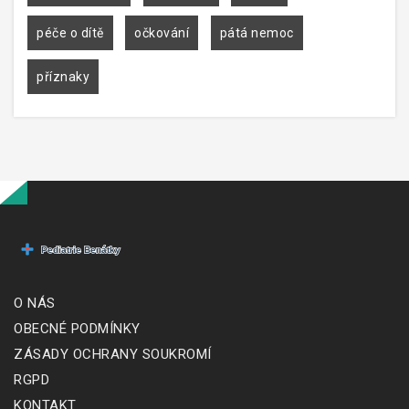
péče o dítě
očkování
pátá nemoc
příznaky
O NÁS
OBECNÉ PODMÍNKY
ZÁSADY OCHRANY SOUKROMÍ
RGPD
KONTAKT