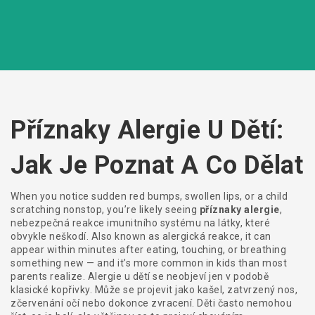
Příznaky Alergie U Dětí:
Jak Je Poznat A Co Dělat
When you notice sudden red bumps, swollen lips, or a child
scratching nonstop, you’re likely seeing
příznaky alergie
,
nebezpečná reakce imunitního systému na látky, které
obvykle neškodí
. Also known as
alergická reakce
, it can
appear within minutes after eating, touching, or breathing
something new — and it’s more common in kids than most
parents realize.
Alergie u dětí se neobjeví jen v podobě
klasické kopřivky. Může se projevit jako kašel, zatvrzený nos,
zčervenání očí nebo dokonce zvracení. Děti často nemohou