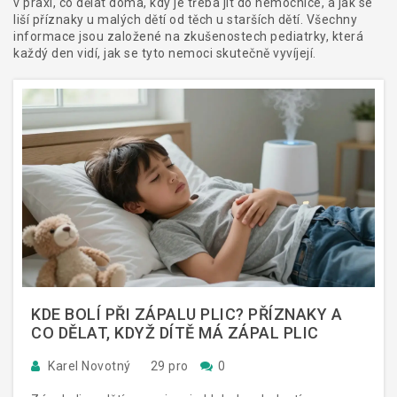
v praxi, co dělat doma, kdy je třeba jít do nemocnice, a jak se
liší příznaky u malých dětí od těch u starších dětí. Všechny
informace jsou založené na zkušenostech pediatrky, která
každý den vidí, jak se tyto nemoci skutečně vyvíjejí.
KDE BOLÍ PŘI ZÁPALU PLIC? PŘÍZNAKY A
CO DĚLAT, KDYŽ DÍTĚ MÁ ZÁPAL PLIC
Karel Novotný
29 pro
0