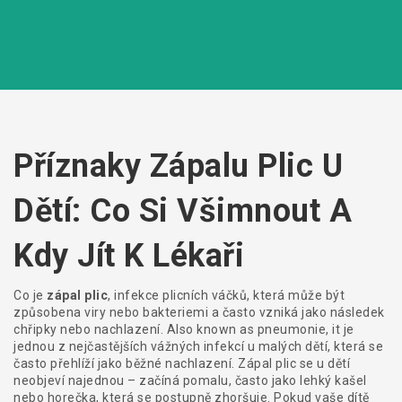
Příznaky Zápalu Plic U
Dětí: Co Si Všimnout A
Kdy Jít K Lékaři
Co je
zápal plic
,
infekce plicních váčků, která může být
způsobena viry nebo bakteriemi a často vzniká jako následek
chřipky nebo nachlazení
. Also known as
pneumonie
, it je
jednou z nejčastějších vážných infekcí u malých dětí, která se
často přehlíží jako běžné nachlazení.
Zápal plic se u dětí
neobjeví najednou – začíná pomalu, často jako lehký kašel
nebo horečka, která se postupně zhoršuje. Pokud vaše dítě