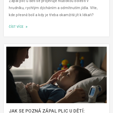
Zápal plic u dětí se projevuje hlubokou bolestí v
hrudníku, rychlým dýcháním a odmítnutím jídla. Víte,
kde přesně bolí a kdy je třeba okamžitě jít k lékaři?
ČÍST VÍCE
JAK SE POZNÁ ZÁPAL PLIC U DĚTÍ: