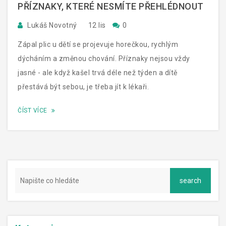
PŘÍZNAKY, KTERÉ NESMÍTE PŘEHLÉDNOUT
Lukáš Novotný
12 lis
0
Zápal plic u dětí se projevuje horečkou, rychlým
dýcháním a změnou chování. Příznaky nejsou vždy
jasné - ale když kašel trvá déle než týden a dítě
přestává být sebou, je třeba jít k lékaři.
ČÍST VÍCE