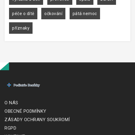
péče o dítě
očkování
pátá nemoc
příznaky
O NÁS
OBECNÉ PODMÍNKY
ZÁSADY OCHRANY SOUKROMÍ
RGPD