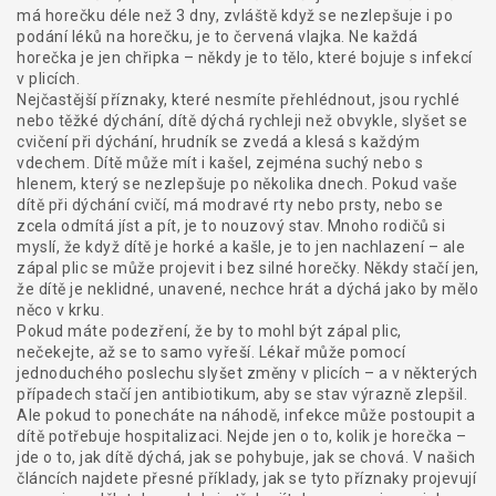
má horečku déle než 3 dny, zvláště když se nezlepšuje i po
podání léků na horečku, je to červená vlajka. Ne každá
horečka je jen chřipka – někdy je to tělo, které bojuje s infekcí
v plicích.
Nejčastější příznaky, které nesmíte přehlédnout, jsou
rychlé
nebo těžké dýchání
,
dítě dýchá rychleji než obvykle, slyšet se
cvičení při dýchání, hrudník se zvedá a klesá s každým
vdechem
. Dítě může mít i
kašel
,
zejména suchý nebo s
hlenem, který se nezlepšuje po několika dnech
. Pokud vaše
dítě při dýchání cvičí, má modravé rty nebo prsty, nebo se
zcela odmítá jíst a pít, je to nouzový stav. Mnoho rodičů si
myslí, že když dítě je horké a kašle, je to jen nachlazení – ale
zápal plic se může projevit i bez silné horečky. Někdy stačí jen,
že dítě je neklidné, unavené, nechce hrát a dýchá jako by mělo
něco v krku.
Pokud máte podezření, že by to mohl být zápal plic,
nečekejte, až se to samo vyřeší. Lékař může pomocí
jednoduchého poslechu slyšet změny v plicích – a v některých
případech stačí jen antibiotikum, aby se stav výrazně zlepšil.
Ale pokud to ponecháte na náhodě, infekce může postoupit a
dítě potřebuje hospitalizaci. Nejde jen o to, kolik je horečka –
jde o to, jak dítě dýchá, jak se pohybuje, jak se chová. V našich
článcích najdete přesné příklady, jak se tyto příznaky projevují