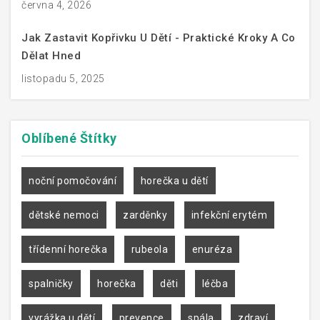
června 4, 2026
Jak Zastavit Kopřivku U Dětí - Praktické Kroky A Co
Dělat Hned
listopadu 5, 2025
Oblíbené
Štítky
noční pomočování
horečka u dětí
dětské nemoci
zarděnky
infekční erytém
třídenní horečka
rubeola
enuréza
spalničky
horečka
děti
léčba
vyrážka u dětí
prevence
spála
zdraví