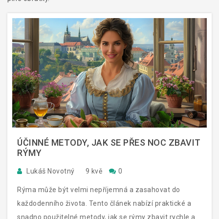
ÚČINNÉ METODY, JAK SE PŘES NOC ZBAVIT
RÝMY
Lukáš Novotný
9 kvě
0
Rýma může být velmi nepříjemná a zasahovat do
každodenního života. Tento článek nabízí praktické a
snadno použitelné metody, jak se rýmy zbavit rychle a