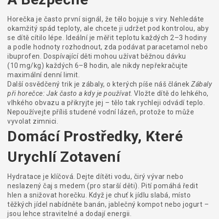
Horečka je často první signál, že tělo bojuje s viry. Nehledáte
okamžitý spád teploty, ale chcete ji udržet pod kontrolou, aby
se dítě cítilo lépe. Ideální je měřit teplotu každých 2–3 hodiny
a podle hodnoty rozhodnout, zda podávat paracetamol nebo
ibuprofen. Dospívající děti mohou užívat běžnou dávku
(10 mg/kg) každých 6–8 hodin, ale nikdy nepřekračujte
maximální denní limit.
Další osvědčený trik je zábaly, o kterých píše náš článek
Zábaly
při horečce: Jak často a kdy je používat
. Vložte dítě do lehkého,
vlhkého obvazu a přikryjte jej – tělo tak rychleji odvádí teplo.
Nepoužívejte příliš studené vodní lázeň, protože to může
vyvolat zimnici.
Domácí Prostředky, Které
Urychlí Zotavení
Hydratace je klíčová. Dejte dítěti vodu, čirý vývar nebo
neslazený čaj s medem (pro starší děti). Pití pomáhá ředit
hlen a snižovat horečku. Když je chuť k jídlu slabá, místo
těžkých jídel nabídněte banán, jablečný kompot nebo jogurt –
jsou lehce stravitelné a dodají energii.