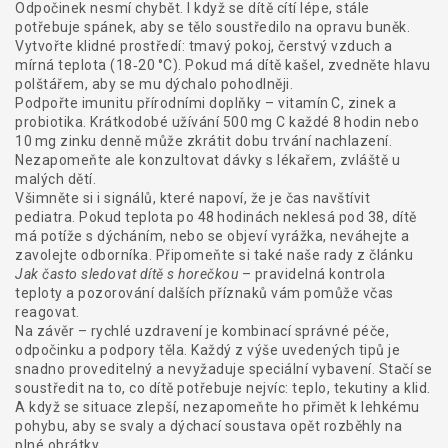
Odpočinek nesmí chybět. I když se dítě cítí lépe, stále
potřebuje spánek, aby se tělo soustředilo na opravu buněk.
Vytvořte klidné prostředí: tmavý pokoj, čerstvý vzduch a
mírná teplota (18‑20 °C). Pokud má dítě kašel, zvedněte hlavu
polštářem, aby se mu dýchalo pohodlněji.
Podpořte imunitu přírodními doplňky – vitamín C, zinek a
probiotika. Krátkodobé užívání 500 mg C každé 8 hodin nebo
10 mg zinku denně může zkrátit dobu trvání nachlazení.
Nezapomeňte ale konzultovat dávky s lékařem, zvláště u
malých dětí.
Všimněte si i signálů, které napoví, že je čas navštívit
pediatra. Pokud teplota po 48 hodinách neklesá pod 38, dítě
má potíže s dýcháním, nebo se objeví vyrážka, neváhejte a
zavolejte odborníka. Připomeňte si také naše rady z článku
Jak často sledovat dítě s horečkou
– pravidelná kontrola
teploty a pozorování dalších příznaků vám pomůže včas
reagovat.
Na závěr – rychlé uzdravení je kombinací správné péče,
odpočinku a podpory těla. Každý z výše uvedených tipů je
snadno proveditelný a nevyžaduje speciální vybavení. Stačí se
soustředit na to, co dítě potřebuje nejvíc: teplo, tekutiny a klid.
A když se situace zlepší, nezapomeňte ho přimět k lehkému
pohybu, aby se svaly a dýchací soustava opět rozběhly na
plné obrátky.