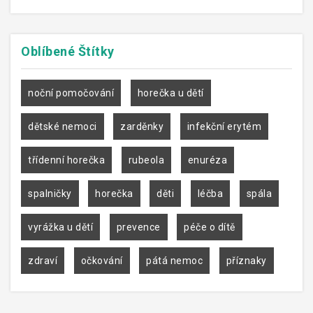
Oblíbené
Štítky
noční pomočování
horečka u dětí
dětské nemoci
zarděnky
infekční erytém
třídenní horečka
rubeola
enuréza
spalničky
horečka
děti
léčba
spála
vyrážka u dětí
prevence
péče o dítě
zdraví
očkování
pátá nemoc
příznaky