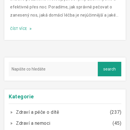
efektivně přes noc. Poradíme, jak správně pečovat o
zanesený nos, jaká domácí léčba je nejúčinnější a jaké
preventivní kroky můžete udělat, aby se rýma
ČÍST VÍCE
nevracela.
Kategorie
Zdraví a péče o dítě
(237)
Zdraví a nemoci
(45)