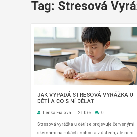
Tag: Stresová Vyr
JAK VYPADÁ STRESOVÁ VYRÁŽKA U
DĚTÍ A CO S NÍ DĚLAT
Lenka Fialová
21 bře
0
Stresová vyrážka u dětí se projevuje červenými
skvrnami na rukách, nohou a v ústech, ale není