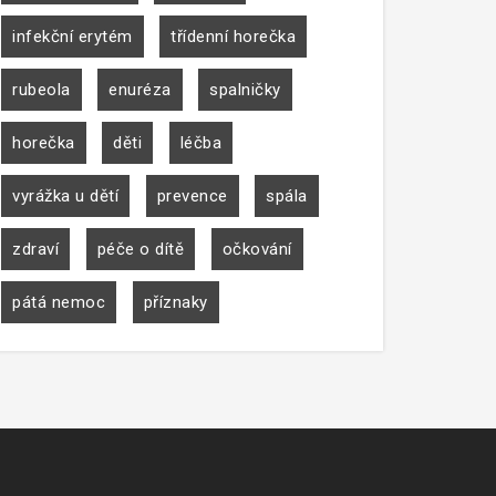
infekční erytém
třídenní horečka
rubeola
enuréza
spalničky
horečka
děti
léčba
vyrážka u dětí
prevence
spála
zdraví
péče o dítě
očkování
pátá nemoc
příznaky