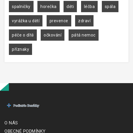
spalničky
horečka
děti
léčba
spála
vyrážka u dětí
prevence
zdraví
péče o dítě
očkování
pátá nemoc
příznaky
O NÁS
OBECNÉ PODMÍNKY