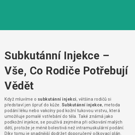
Subkutánní Injekce –
Vše, Co Rodiče Potřebují
Vědět
Když mluvíme o
subkutánní injekci
, většina rodičů si
představí jen špruť do kůže.
Subkutánní injekce
,
metoda
podání léku nebo vakcíny pod kožní tukovou vrstvu, která
umožňuje pomalé vstřebání do těla
. Také známá jako
podkožní injekce
, se používá zejména při očkování malých
dětí, protože je méně bolestivá než intramuskulární podání.
Díky tomu je snadnější dodržet doporučený očkovací plán.