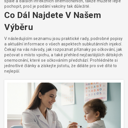
spále a dalších infekčních onemocněních, takže můžete lépe
pochopit, proč je podání vakcíny tak důležité.
Co Dál Najdete V Našem
Výběru
V následujícím seznamu jsou praktické rady, podrobné popisy
a aktuální informace o všech aspektech subkutánních injekcí.
Čekají na vás návody, jak rozpoznat příznaky po očkování, jak
pečovat o místo vpichu, a také přehled nejčastějších dětských
onemocnění, které se očkováním předchází. Prohlédněte si
jednotlivé články a získejte jistotu, že děláte pro své dítě to
nejlepší.