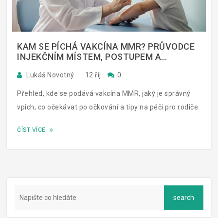
KAM SE PÍCHÁ VAKCÍNA MMR? PRŮVODCE
INJEKČNÍM MÍSTEM, POSTUPEM A
NÁSLEDNOU PÉČÍ
Lukáš Novotný
12 říj
0
Přehled, kde se podává vakcína MMR, jaký je správný
vpich, co očekávat po očkování a tipy na péči pro rodiče.
ČÍST VÍCE