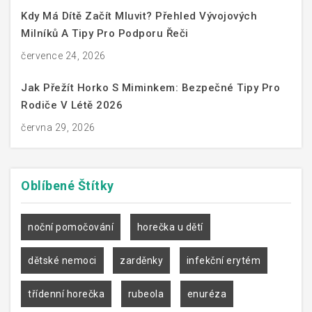
Kdy Má Dítě Začít Mluvit? Přehled Vývojových
Milníků A Tipy Pro Podporu Řeči
července 24, 2026
Jak Přežít Horko S Miminkem: Bezpečné Tipy Pro
Rodiče V Létě 2026
června 29, 2026
Oblíbené
Štítky
noční pomočování
horečka u dětí
dětské nemoci
zarděnky
infekční erytém
třídenní horečka
rubeola
enuréza