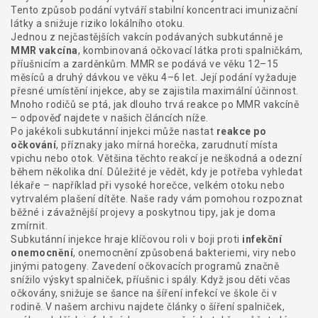
Tento způsob podání vytváří stabilní koncentraci imunizační
látky a snižuje riziko lokálního otoku.
Jednou z nejčastějších vakcín podávaných subkutánně je
MMR vakcína
,
kombinovaná očkovací látka proti spalničkám,
příušnicím a zarděnkům
.
MMR se podává ve věku 12–15
měsíců a druhý dávkou ve věku 4–6 let. Její podání vyžaduje
přesné umístění injekce, aby se zajistila maximální účinnost.
Mnoho rodičů se ptá, jak dlouho trvá reakce po MMR vakcíně
– odpověď najdete v našich článcích níže.
Po jakékoli subkutánní injekci může nastat
reakce po
očkování
,
příznaky jako mírná horečka, zarudnutí místa
vpichu nebo otok
.
Většina těchto reakcí je neškodná a odezní
během několika dní. Důležité je vědět, kdy je potřeba vyhledat
lékaře – například při vysoké horečce, velkém otoku nebo
vytrvalém plašení dítěte. Naše rady vám pomohou rozpoznat
běžné i závažnější projevy a poskytnou tipy, jak je doma
zmírnit.
Subkutánní injekce hraje klíčovou roli v boji proti
infekční
onemocnění
,
onemocnění způsobená bakteriemi, viry nebo
jinými patogeny
.
Zavedení očkovacích programů značně
snížilo výskyt spalniček, příušnic i spály. Když jsou děti včas
očkovány, snižuje se šance na šíření infekcí ve škole či v
rodině. V našem archivu najdete články o šíření spalniček,