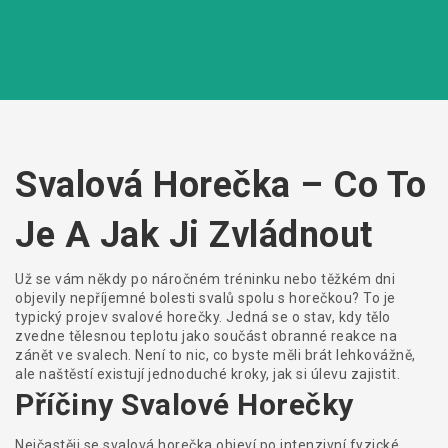
Svalová Horečka – Co To
Je A Jak Ji Zvládnout
Už se vám někdy po náročném tréninku nebo těžkém dni
objevily nepříjemné bolesti svalů spolu s horečkou? To je
typický projev svalové horečky. Jedná se o stav, kdy tělo
zvedne tělesnou teplotu jako součást obranné reakce na
zánět ve svalech. Není to nic, co byste měli brát lehkovážně,
ale naštěstí existují jednoduché kroky, jak si úlevu zajistit.
Příčiny Svalové Horečky
Nejčastěji se svalová horečka objeví po intenzivní fyzické