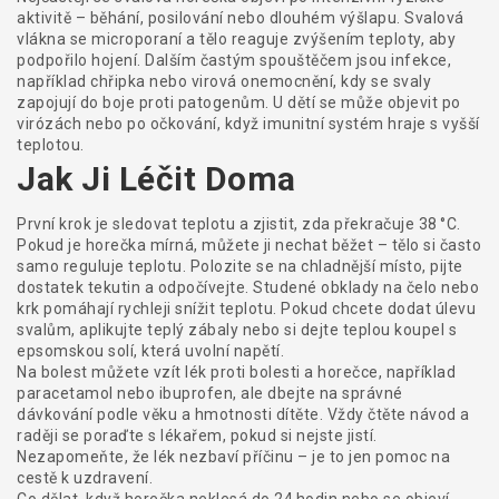
aktivitě – běhání, posilování nebo dlouhém výšlapu. Svalová
vlákna se microporaní a tělo reaguje zvýšením teploty, aby
podpořilo hojení. Dalším častým spouštěčem jsou infekce,
například chřipka nebo virová onemocnění, kdy se svaly
zapojují do boje proti patogenům. U dětí se může objevit po
virózách nebo po očkování, když imunitní systém hraje s vyšší
teplotou.
Jak Ji Léčit Doma
První krok je sledovat teplotu a zjistit, zda překračuje 38 °C.
Pokud je horečka mírná, můžete ji nechat běžet – tělo si často
samo reguluje teplotu. Polozite se na chladnější místo, pijte
dostatek tekutin a odpočívejte. Studené obklady na čelo nebo
krk pomáhají rychleji snížit teplotu. Pokud chcete dodat úlevu
svalům, aplikujte teplý zábaly nebo si dejte teplou koupel s
epsomskou solí, která uvolní napětí.
Na bolest můžete vzít lék proti bolesti a horečce, například
paracetamol nebo ibuprofen, ale dbejte na správné
dávkování podle věku a hmotnosti dítěte. Vždy čtěte návod a
raději se poraďte s lékařem, pokud si nejste jistí.
Nezapomeňte, že lék nezbaví příčinu – je to jen pomoc na
cestě k uzdravení.