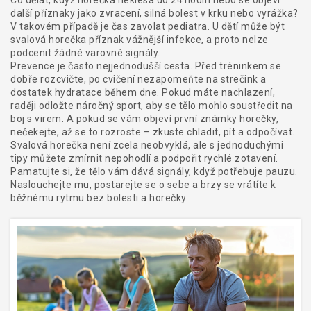
Co dělat, když horečka neklesá do 24 hodin nebo se objeví
další příznaky jako zvracení, silná bolest v krku nebo vyrážka?
V takovém případě je čas zavolat pediatra. U dětí může být
svalová horečka příznak vážnější infekce, a proto nelze
podcenit žádné varovné signály.
Prevence je často nejjednodušší cesta. Před tréninkem se
dobře rozcvičte, po cvičení nezapomeňte na strečink a
dostatek hydratace během dne. Pokud máte nachlazení,
raději odložte náročný sport, aby se tělo mohlo soustředit na
boj s virem. A pokud se vám objeví první známky horečky,
nečekejte, až se to rozroste – zkuste chladit, pít a odpočívat.
Svalová horečka není zcela neobvyklá, ale s jednoduchými
tipy můžete zmírnit nepohodlí a podpořit rychlé zotavení.
Pamatujte si, že tělo vám dává signály, když potřebuje pauzu.
Naslouchejte mu, postarejte se o sebe a brzy se vrátíte k
běžnému rytmu bez bolesti a horečky.