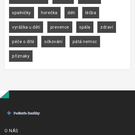
spalničky
horečka
děti
léčba
vyrážka u dětí
prevence
spála
zdraví
péče o dítě
očkování
pátá nemoc
příznaky
O NÁS