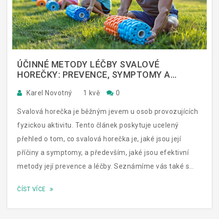
ÚČINNÉ METODY LÉČBY SVALOVÉ
HOREČKY: PREVENCE, SYMPTOMY A
TERAPIE
Karel Novotný
1 kvě
0
Svalová horečka je běžným jevem u osob provozujících
fyzickou aktivitu. Tento článek poskytuje ucelený
přehled o tom, co svalová horečka je, jaké jsou její
příčiny a symptomy, a především, jaké jsou efektivní
metody její prevence a léčby. Seznámíme vás také s
některými zajímavými fakty a tipy, aby vaše obnova po
ČÍST VÍCE
náročném cvičení byla co nejpříjemnější a
nejefektivnější.