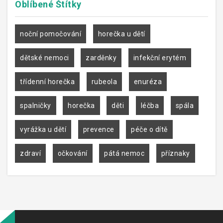
Oblíbené
Štítky
noční pomočování
horečka u dětí
dětské nemoci
zarděnky
infekční erytém
třídenní horečka
rubeola
enuréza
spalničky
horečka
děti
léčba
spála
vyrážka u dětí
prevence
péče o dítě
zdraví
očkování
pátá nemoc
příznaky