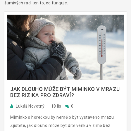
šumivých rad, jen to, co funguje.
JAK DLOUHO MŮŽE BÝT MIMINKO V MRAZU
BEZ RIZIKA PRO ZDRAVÍ?
Lukáš Novotný
18 lis
0
Miminko s horečkou by nemělo být vystaveno mrazu.
Zjistěte, jak dlouho může být dítě venku v zimě bez