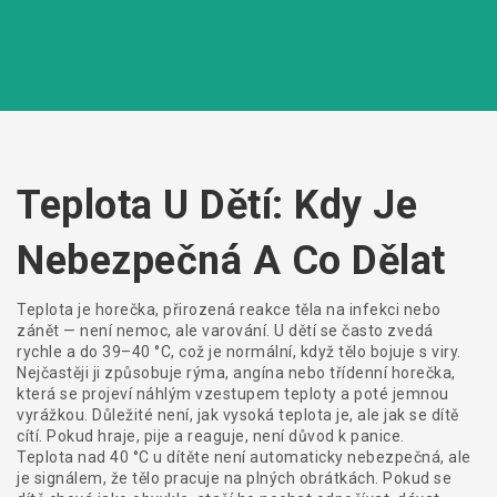
Teplota U Dětí: Kdy Je
Nebezpečná A Co Dělat
Teplota je
horečka
,
přirozená reakce těla na infekci nebo
zánět
— není nemoc, ale varování. U dětí se často zvedá
rychle a do 39–40 °C, což je normální, když tělo bojuje s viry.
Nejčastěji ji způsobuje rýma, angína nebo třídenní horečka,
která se projeví náhlým vzestupem teploty a poté jemnou
vyrážkou. Důležité není, jak vysoká teplota je, ale jak se dítě
cítí. Pokud hraje, pije a reaguje, není důvod k panice.
Teplota nad 40 °C u dítěte není automaticky nebezpečná, ale
je signálem, že tělo pracuje na plných obrátkách. Pokud se