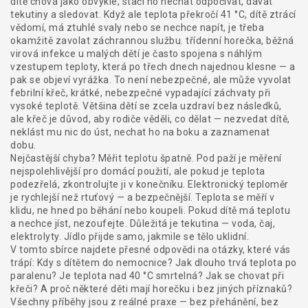
dítě chová jako obvykle, stačí ho nechat odpočívat, dávat
tekutiny a sledovat. Když ale teplota překročí 41 °C, dítě ztrácí
vědomí, má ztuhlé svaly nebo se nechce napít, je třeba
okamžitě zavolat záchrannou službu.
třídenní horečka
,
běžná
virová infekce u malých dětí
je často spojena s náhlým
vzestupem teploty, která po třech dnech najednou klesne — a
pak se objeví vyrážka. To není nebezpečné, ale může vyvolat
febrilní křeč
,
krátké, nebezpečné vypadající záchvaty při
vysoké teplotě
. Většina dětí se zcela uzdraví bez následků,
ale křeč je důvod, aby rodiče věděli, co dělat — nezvedat dítě,
neklást mu nic do úst, nechat ho na boku a zaznamenat
dobu.
Nejčastější chyba? Měřit teplotu špatně. Pod paží je měření
nejspolehlivější pro domácí použití, ale pokud je teplota
podezřelá, zkontrolujte ji v konečníku. Elektronický teploměr
je rychlejší než rtuťový — a bezpečnější. Teplota se měří v
klidu, ne hned po běhání nebo koupeli. Pokud dítě má teplotu
a nechce jíst, nezoufejte. Důležitá je tekutina — voda, čaj,
elektrolyty. Jídlo přijde samo, jakmile se tělo uklidní.
V tomto sbírce najdete přesné odpovědi na otázky, které vás
trápí: Kdy s dítětem do nemocnice? Jak dlouho trvá teplota po
paralenu? Je teplota nad 40 °C smrtelná? Jak se chovat při
křeči? A proč některé děti mají horečku i bez jiných příznaků?
Všechny příběhy jsou z reálné praxe — bez přehánění, bez