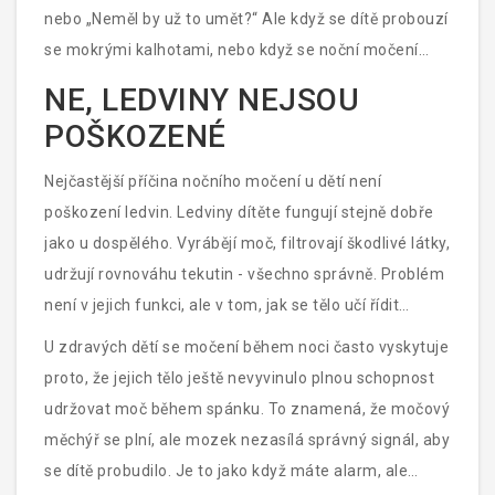
nebo „Neměl by už to umět?“ Ale když se dítě probouzí
se mokrými kalhotami, nebo když se noční močení
opakuje každou noc po měsících, začínáte si klást
NE, LEDVINY NEJSOU
otázky:
Co vadí ledvinám
? Je to problém s ledvinami
POŠKOZENÉ
vůbec?
Nejčastější příčina nočního močení u dětí není
poškození ledvin. Ledviny dítěte fungují stejně dobře
jako u dospělého. Vyrábějí moč, filtrovají škodlivé látky,
udržují rovnováhu tekutin - všechno správně. Problém
není v jejich funkci, ale v tom, jak se tělo učí řídit
močení během spánku.
U zdravých dětí se močení během noci často vyskytuje
proto, že jejich tělo ještě nevyvinulo plnou schopnost
udržovat moč během spánku. To znamená, že močový
měchýř se plní, ale mozek nezasílá správný signál, aby
se dítě probudilo. Je to jako když máte alarm, ale