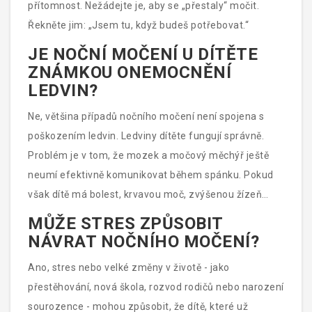
přítomnost. Nežádejte je, aby se „přestaly“ močit.
Řekněte jim: „Jsem tu, když budeš potřebovat.“
JE NOČNÍ MOČENÍ U DÍTĚTE
ZNÁMKOU ONEMOCNĚNÍ
LEDVIN?
Ne, většina případů nočního močení není spojena s
poškozením ledvin. Ledviny dítěte fungují správně.
Problém je v tom, že mozek a močový měchýř ještě
neumí efektivně komunikovat během spánku. Pokud
však dítě má bolest, krvavou moč, zvýšenou žízeň
nebo časté močení i během dne, je třeba vyšetřit
MŮŽE STRES ZPŮSOBIT
možné onemocnění, jako je infekce nebo diabet.
NÁVRAT NOČNÍHO MOČENÍ?
Ano, stres nebo velké změny v životě - jako
přestěhování, nová škola, rozvod rodičů nebo narození
sourozence - mohou způsobit, že dítě, které už