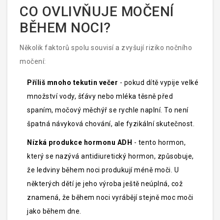
nechcete vstát - jenže u dítěte to není závěst, ale
CO OVLIVŇUJE MOČENÍ
neurologický vývoj.
BĚHEM NOCI?
Několik faktorů spolu souvisí a zvyšují riziko nočního
močení:
Příliš mnoho tekutin večer
- pokud dítě vypije velké
množství vody, šťávy nebo mléka těsně před
spaním, močový měchýř se rychle naplní. To není
špatná návyková chování, ale fyzikální skutečnost.
Nízká produkce hormonu ADH
- tento hormon,
který se nazývá antidiuretický hormon, způsobuje,
že ledviny během noci produkují méně moči. U
některých dětí je jeho výroba ještě neúplná, což
znamená, že během noci vyrábějí stejně moc moči
jako během dne.