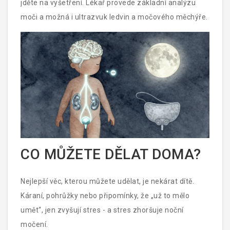
jděte na vyšetření. Lékař provede základní analýzu
moči a možná i ultrazvuk ledvin a močového měchýře.
CO MŮŽETE DĚLAT DOMA?
Nejlepší věc, kterou můžete udělat, je nekárat dítě.
Káraní, pohrůžky nebo připomínky, že „už to mělo
umět“, jen zvyšují stres - a stres zhoršuje noční
močení.