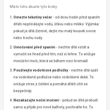
Místo toho zkuste tyto kroky:
Omezte tekutiny večer
- od dvou hodin před spaním
dítěti nepřinášejte vodu, šťávu nebo mléko. Výjimka:
pokud je dítě žíznivé, dejte mu malý kousek ovoce
nebo trochu vody.
Umočování před spaním
- nechte dítě vstát a
vymočit se hned před tím, než si lehne. To snižuje
množství moči, která se během noci hromadí.
Používejte vodotěsné podložky
- nechte dítě spát
na vodotěsné podložce nebo vodotěsné dekě. To
snižuje stres z čištění a pomáhá dítěti cítit se
bezpečněji.
Nezakazujte noční močení
- pokud se dítě probudí
samo a přijde pro nové kalhoty, pochvalte ho. To