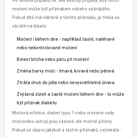
Ve většině případů ne. Ale existují případy, kdy noční
močení může být příznakem něčeho vážnějšího.
Pokud dítě má některé z těchto příznaků, je třeba se
obrátit na lékaře:
Močení i během dne - například časté, naléhavé
nebo nekontrolované močení
Bolest břicha nebo páru při močení
Změna barvy moči - tmavá, krvavá nebo pěnivá
Ztráta chuti do jídla nebo nevysvětlitelná únava
Zvýšená žízeň a časté močení během dne - to může
být příznak diabetu
Močová infekce, diabet typu 1 nebo vrozené vady
močového ústrojí jsou vzácné, ale možné příčiny.
Pokud se objeví jakýkoli z těchto příznaků, nečekáte -