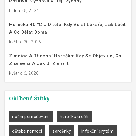
Pozitivní Výchova A Její Výhody
ledna 25, 2024
Horečka 40 °C U Dítěte: Kdy Volat Lékaře, Jak Léčit
A Co Dělat Doma
května 30, 2026
Zimnice A Třídenní Horečka: Kdy Se Objevuje, Co
Znamená A Jak Ji Zmírnit
května 6, 2026
Oblíbené
Štítky
noční pomočování
horečka u dětí
dětské nemoci
zarděnky
infekční erytém