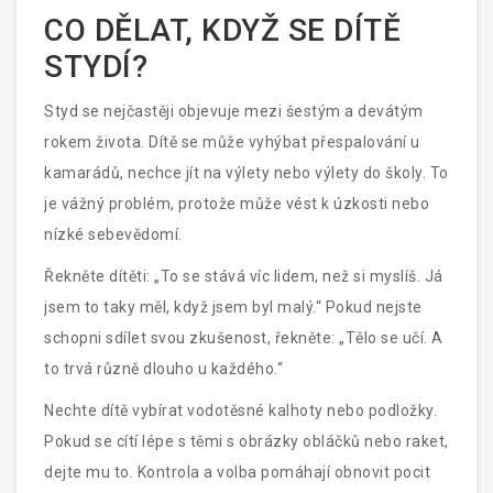
CO DĚLAT, KDYŽ SE DÍTĚ
STYDÍ?
Styd se nejčastěji objevuje mezi šestým a devátým
rokem života. Dítě se může vyhýbat přespalování u
kamarádů, nechce jít na výlety nebo výlety do školy. To
je vážný problém, protože může vést k úzkosti nebo
nízké sebevědomí.
Řekněte dítěti: „To se stává víc lidem, než si myslíš. Já
jsem to taky měl, když jsem byl malý.“ Pokud nejste
schopni sdílet svou zkušenost, řekněte: „Tělo se učí. A
to trvá různě dlouho u každého.“
Nechte dítě vybírat vodotěsné kalhoty nebo podložky.
Pokud se cítí lépe s těmi s obrázky obláčků nebo raket,
dejte mu to. Kontrola a volba pomáhají obnovit pocit