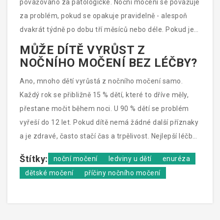
považováno za patologické. Noční močení se považuje
za problém, pokud se opakuje pravidelně - alespoň
dvakrát týdně po dobu tří měsíců nebo déle. Pokud je
to jen vzácně, často je to jen fáze vývoje.
MŮŽE DÍTĚ VYRŮST Z
NOČNÍHO MOČENÍ BEZ LÉČBY?
Ano, mnoho dětí vyrůstá z nočního močení samo.
Každý rok se přibližně 15 % dětí, které to dříve měly,
přestane močit během noci. U 90 % dětí se problém
vyřeší do 12 let. Pokud dítě nemá žádné další příznaky
a je zdravé, často stačí čas a trpělivost. Nejlepší léčba
je klidná podpora rodičů.
Štítky:
noční močení
ledviny u dětí
enuréza
dětské močení
příčiny nočního močení