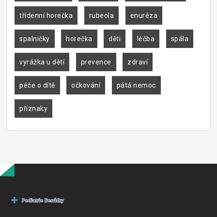
třídenní horečka
rubeola
enuréza
spalničky
horečka
děti
léčba
spála
vyrážka u dětí
prevence
zdraví
péče o dítě
očkování
pátá nemoc
příznaky