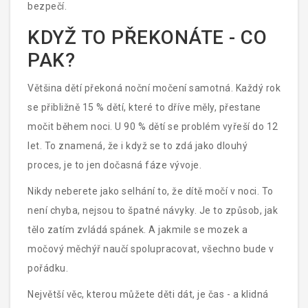
bezpečí.
KDYŽ TO PŘEKONÁTE - CO
PAK?
Většina dětí překoná noční močení samotná. Každý rok
se přibližně 15 % dětí, které to dříve měly, přestane
močit během noci. U 90 % dětí se problém vyřeší do 12
let. To znamená, že i když se to zdá jako dlouhý
proces, je to jen dočasná fáze vývoje.
Nikdy neberete jako selhání to, že dítě močí v noci. To
není chyba, nejsou to špatné návyky. Je to způsob, jak
tělo zatím zvládá spánek. A jakmile se mozek a
močový měchýř naučí spolupracovat, všechno bude v
pořádku.
Největší věc, kterou můžete děti dát, je čas - a klidná