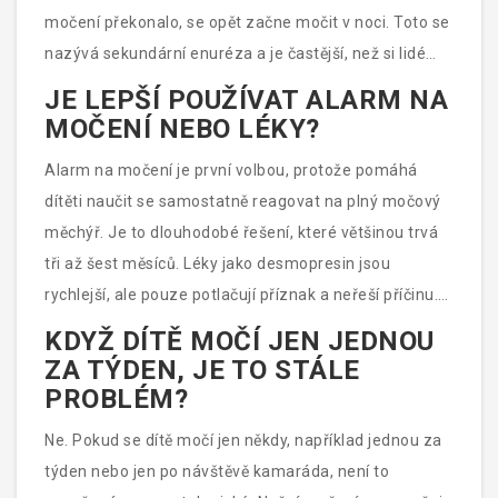
močení překonalo, se opět začne močit v noci. Toto se
nazývá sekundární enuréza a je častější, než si lidé
myslí. Podpora a klidná atmosféra pomáhají dítěti se
JE LEPŠÍ POUŽÍVAT ALARM NA
rychleji vrátit zpět.
MOČENÍ NEBO LÉKY?
Alarm na močení je první volbou, protože pomáhá
dítěti naučit se samostatně reagovat na plný močový
měchýř. Je to dlouhodobé řešení, které většinou trvá
tři až šest měsíců. Léky jako desmopresin jsou
rychlejší, ale pouze potlačují příznak a neřeší příčinu.
Pokud se lék přestane podávat, močení se často vrátí.
KDYŽ DÍTĚ MOČÍ JEN JEDNOU
Alarmy mají vyšší dlouhodobou úspěšnost.
ZA TÝDEN, JE TO STÁLE
PROBLÉM?
Ne. Pokud se dítě močí jen někdy, například jednou za
týden nebo jen po návštěvě kamaráda, není to