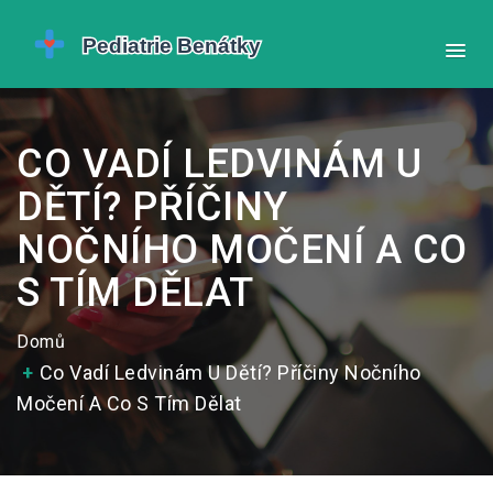
CO VADÍ LEDVINÁM U
DĚTÍ? PŘÍČINY
NOČNÍHO MOČENÍ A CO
S TÍM DĚLAT
Domů
Co Vadí Ledvinám U Dětí? Příčiny Nočního
Močení A Co S Tím Dělat