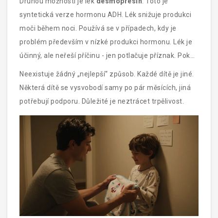
Druhou možností je lék
desmopresin
. Toto je
syntetická verze hormonu ADH. Lék snižuje produkci
moči během noci. Používá se v případech, kdy je
problém především v nízké produkci hormonu. Lék je
účinný, ale neřeší příčinu - jen potlačuje příznak. Pokud
jej přestanete podávat, močení se často vrátí.
Neexistuje žádný „nejlepší“ způsob. Každé dítě je jiné.
Některá dítě se vysvobodí samy po pár měsících, jiná
potřebují podporu. Důležité je neztrácet trpělivost.