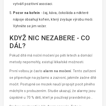
vytváří pozitivní asociaci.
Pozor na kofein
- čaj, káva, čokoláda a některé
nápoje obsahují kofein, který zvyšuje výrobu moči.
Vyhněte se jim večer.
KDYŽ NIC NEZABERE - CO
DÁL?
Pokud dítě má noční močení po pěti letech a domácí
metody nepomohly, existují lékařské možnosti.
První volbou je často
alarm na močení
. Tento zařízení
se připevňuje na pyžamo a zazvoní, jakmile začne dítě
močit. Postupně se mozek naučí propojit pocit plného
měchýře s probuzením. Studie ukazují, že alarmy jsou
úspěšné u 70 % dětí, kteří je používají pravidelně po
třech až šesti měsících.