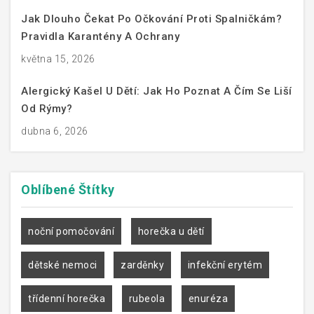
Jak Dlouho Čekat Po Očkování Proti Spalničkám?
Pravidla Karantény A Ochrany
května 15, 2026
Alergický Kašel U Dětí: Jak Ho Poznat A Čím Se Liší
Od Rýmy?
dubna 6, 2026
Oblíbené
Štítky
noční pomočování
horečka u dětí
dětské nemoci
zarděnky
infekční erytém
třídenní horečka
rubeola
enuréza