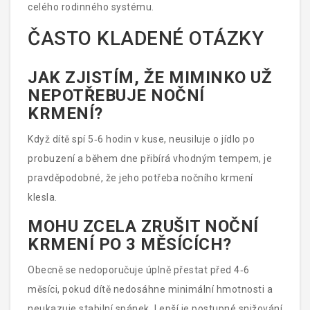
celého rodinného systému.
ČASTO KLADENÉ OTÁZKY
JAK ZJISTÍM, ŽE MIMINKO UŽ
NEPOTŘEBUJE NOČNÍ
KRMENÍ?
Když dítě spí 5‑6 hodin v kuse, neusiluje o jídlo po
probuzení a během dne přibírá vhodným tempem, je
pravděpodobné, že jeho potřeba nočního krmení
klesla.
MOHU ZCELA ZRUŠIT NOČNÍ
KRMENÍ PO 3 MĚSÍCÍCH?
Obecně se nedoporučuje úplně přestat před 4‑6
měsíci, pokud dítě nedosáhne minimální hmotnosti a
neukazuje stabilní spánek. Lepší je postupné snižování