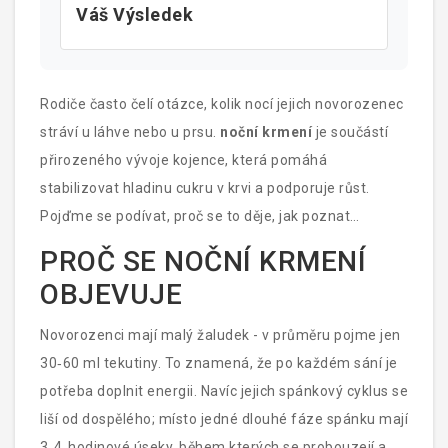
Váš Výsledek
Rodiče často čelí otázce, kolik nocí jejich novorozenec
stráví u láhve nebo u prsu.
noční krmení
je součástí
přirozeného vývoje kojence, která pomáhá
stabilizovat hladinu cukru v krvi a podporuje růst
.
Pojďme se podívat, proč se to děje, jak poznat
skutečnou potřebu a jaký je optimální rytmus podle
PROČ SE NOČNÍ KRMENÍ
věku.
OBJEVUJE
Novorozenci mají malý žaludek - v průměru pojme jen
30‑60 ml tekutiny. To znamená, že po každém sání je
potřeba doplnit energii. Navíc jejich spánkový cyklus se
liší od dospělého; místo jedné dlouhé fáze spánku mají
3‑4‑hodinové úseky, během kterých se probouzejí a