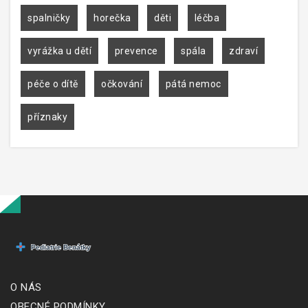
spalničky
horečka
děti
léčba
vyrážka u dětí
prevence
spála
zdraví
péče o dítě
očkování
pátá nemoc
příznaky
O NÁS
OBECNÉ PODMÍNKY