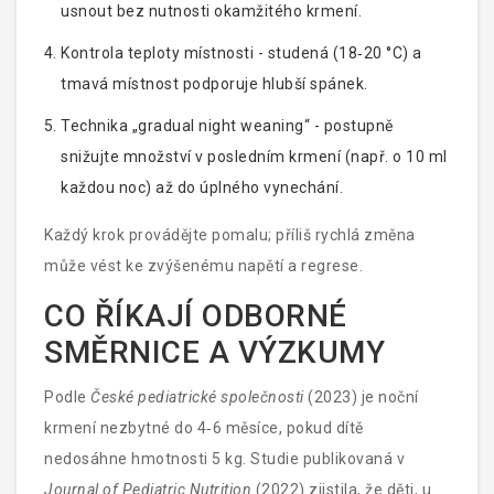
usnout bez nutnosti okamžitého krmení.
Kontrola teploty místnosti - studená (18‑20 °C) a
tmavá místnost podporuje hlubší spánek.
Technika „gradual night weaning“ - postupně
snižujte množství v posledním krmení (např. o 10 ml
každou noc) až do úplného vynechání.
Každý krok provádějte pomalu; příliš rychlá změna
může vést ke zvýšenému napětí a regrese.
CO ŘÍKAJÍ ODBORNÉ
SMĚRNICE A VÝZKUMY
Podle
České pediatrické společnosti
(2023) je noční
krmení nezbytné do 4‑6 měsíce, pokud dítě
nedosáhne hmotnosti 5 kg. Studie publikovaná v
Journal of Pediatric Nutrition
(2022) zjistila, že děti, u