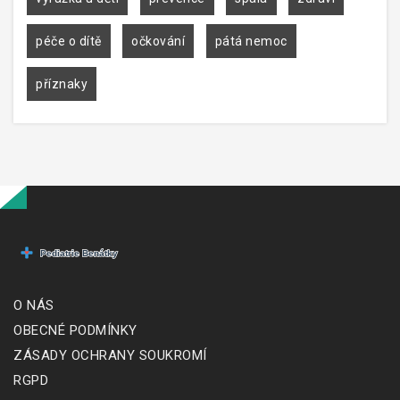
péče o dítě
očkování
pátá nemoc
příznaky
O NÁS
OBECNÉ PODMÍNKY
ZÁSADY OCHRANY SOUKROMÍ
RGPD