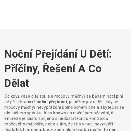
Noční Přejídání U Dětí:
Příčiny, Řešení A Co
Dělat
Co když vaše dítě spí, ale močový měchýř se během noci plní
až přes hranici?
noční přejídání
,
je běžný jev u dětí, kdy se
močový měchýř nevyprázdní úplně během dne a zbytečně se
plní během spánku
. Also known as
noční pomočování
, it
enureza
je často spojeno s nedostatečnou kontrolou
močového měchýře, nebo s tím, že tělo v noci nevytváří
dostatek hormonu, který zpomaluje tvorbu moče.
To není