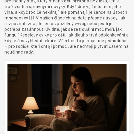
přechodný stav, který mnoho dětí překoná bez léků, jen s
trpělivostí a správnými návyky. Když dítě ví, že to není jeho
vina, a když rodiče nekárají, ale pomáhají, je šance na úspěch
mnohem vyšší. V našich článcích najdete přesné návody, jak
rozpoznat, zda jde jen o zpožděný vývoj, nebo jestli je
potřeba zasáhnout. Uvidíte, jak se reziduální moč měří, jak
fungují Kegelovy cviky pro děti, jak dlouho trvá odplenkování a
kdy je čas vyhledat lékaře. Všechno to je napsané jednoduše
– pro rodiče, kteří chtějí pomoci, ale nechtějí plýtvat časem na
neúčinné rady.