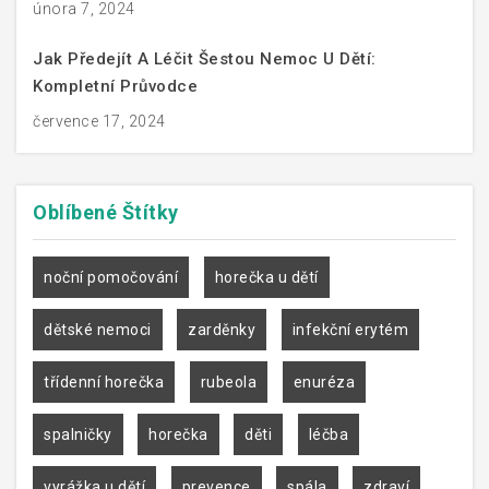
února 7, 2024
Jak Předejít A Léčit Šestou Nemoc U Dětí:
Kompletní Průvodce
července 17, 2024
Oblíbené
Štítky
noční pomočování
horečka u dětí
dětské nemoci
zarděnky
infekční erytém
třídenní horečka
rubeola
enuréza
spalničky
horečka
děti
léčba
vyrážka u dětí
prevence
spála
zdraví