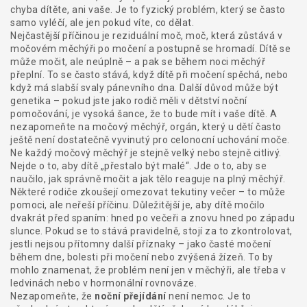
chyba dítěte, ani vaše. Je to fyzický problém, který se často
samo vyléčí, ale jen pokud víte, co dělat.
Nejčastější příčinou je
reziduální moč
,
moč, která zůstává v
močovém měchýři po močení a postupně se hromadí
. Dítě se
může močit, ale neúplně – a pak se během noci měchýř
přeplní. To se často stává, když dítě při močení spěchá, nebo
když má slabší svaly pánevního dna. Další důvod může být
genetika – pokud jste jako rodič měli v dětství noční
pomočování, je vysoká šance, že to bude mít i vaše dítě. A
nezapomeňte na
močový měchýř
,
orgán, který u dětí často
ještě není dostatečně vyvinutý pro celonocní uchování moče
.
Ne každý močový měchýř je stejně velký nebo stejně citlivý.
Nejde o to, aby dítě „přestalo být malé“. Jde o to, aby se
naučilo, jak správně močit a jak tělo reaguje na plný měchýř.
Některé rodiče zkoušejí omezovat tekutiny večer – to může
pomoci, ale neřeší příčinu. Důležitější je, aby dítě močilo
dvakrát před spaním: hned po večeři a znovu hned po západu
slunce. Pokud se to stává pravidelně, stojí za to zkontrolovat,
jestli nejsou přítomny další příznaky – jako časté močení
během dne, bolesti při močení nebo zvýšená žízeň. To by
mohlo znamenat, že problém není jen v měchýři, ale třeba v
ledvinách nebo v hormonální rovnováze.
Nezapomeňte, že
noční přejídání
není nemoc. Je to