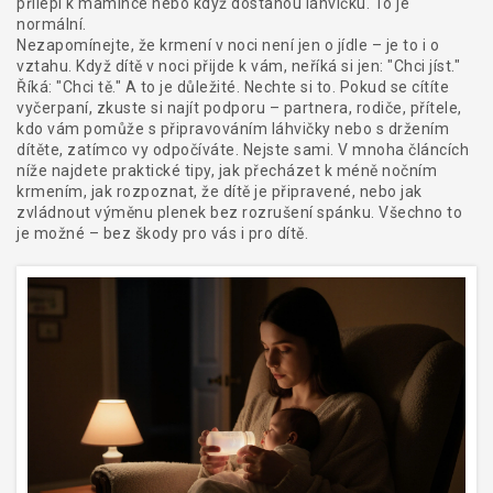
přilepí k mamince nebo když dostanou láhvičku. To je
normální.
Nezapomínejte, že krmení v noci není jen o jídle – je to i o
vztahu. Když dítě v noci přijde k vám, neříká si jen: "Chci jíst."
Říká: "Chci tě." A to je důležité. Nechte si to. Pokud se cítíte
vyčerpaní, zkuste si najít podporu – partnera, rodiče, přítele,
kdo vám pomůže s připravováním láhvičky nebo s držením
dítěte, zatímco vy odpočíváte. Nejste sami. V mnoha článcích
níže najdete praktické tipy, jak přecházet k méně nočním
krmením, jak rozpoznat, že dítě je připravené, nebo jak
zvládnout výměnu plenek bez rozrušení spánku. Všechno to
je možné – bez škody pro vás i pro dítě.