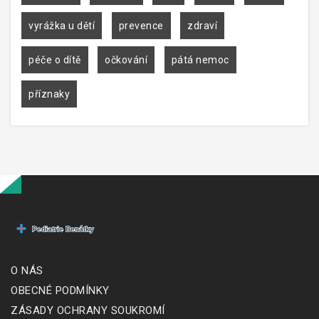
vyrážka u dětí
prevence
zdraví
péče o dítě
očkování
pátá nemoc
příznaky
O NÁS
OBECNÉ PODMÍNKY
ZÁSADY OCHRANY SOUKROMÍ