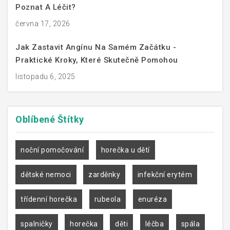
Poznat A Léčit?
června 17, 2026
Jak Zastavit Angínu Na Samém Začátku -
Praktické Kroky, Které Skutečně Pomohou
listopadu 6, 2025
Oblíbené
Štítky
noční pomočování
horečka u dětí
dětské nemoci
zarděnky
infekční erytém
třídenní horečka
rubeola
enuréza
spalničky
horečka
děti
léčba
spála