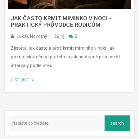
JAK ČASTO KRMIT MIMINKO V NOCI -
PRAKTICKÝ PRŮVODCE RODIČŮM
Lukáš Novotný
26 říj
0
Zjistěte, jak často a proč krmit miminko v noci, jak
poznat skutečnou potřebu a jak postupně prodloužit
intervaly podle věku.
ČÍST VÍCE