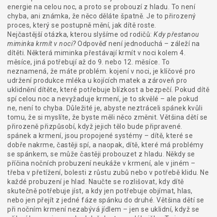
energie na celou noc, a proto se probouzí z hladu. To není
chyba, ani známka, že něco děláte špatně. Je to přirozený
proces, který se postupně mění, jak dítě roste.
Nejčastější otázka, kterou slyšíme od rodičů:
Kdy přestanou
miminka krmít v noci?
Odpověď není jednoduchá – záleží na
dítěti. Některá miminka přestávají krmít v noci kolem 4.
měsíce, jiná potřebují až do 9. nebo 12. měsíce. To
neznamená, že máte problém.
kojení v noci
,
je klíčové pro
udržení produkce mléka u kojících matek a zároveň pro
uklidnění dítěte, které potřebuje blízkost a bezpečí
.
Pokud dítě
spí celou noc a nevyžaduje krmení, je to skvělé – ale pokud
ne, není to chyba. Důležité je, abyste neztráceli spánek kvůli
tomu, že si myslíte, že byste měli něco změnit. Většina dětí se
přirozeně přizpůsobí, když jejich tělo bude připravené.
spánek a krmení
,
jsou propojené systémy – dítě, které se
dobře nakrme, častěji spí, a naopak, dítě, které má problémy
se spánkem, se může častěji probouzet z hladu
.
Někdy se
příčina nočních probuzení neukáže v krmení, ale v jiném –
třeba v přetížení, bolesti z růstu zubů nebo v potřebě klidu. Ne
každé probuzení je hlad. Naučte se rozlišovat, kdy dítě
skutečně potřebuje jíst, a kdy jen potřebuje objímat, hlas,
nebo jen přejít z jedné fáze spánku do druhé. Většina dětí se
při nočním krmení nezabývá jídlem – jen se uklidní, když se