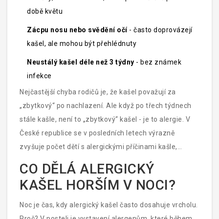
době květu
Zácpu nosu nebo svědění očí
- často doprovázejí
kašel, ale mohou být přehlédnuty
Neustálý kašel déle než 3 týdny
- bez známek
infekce
Nejčastější chyba rodičů je, že kašel považují za
„zbytkový“ po nachlazení. Ale když po třech týdnech
stále kašle, není to „zbytkový“ kašel - je to alergie. V
České republice se v posledních letech výrazně
zvyšuje počet dětí s alergickými příčinami kašle,
zejména v městech s vysokým znečištěním ovzduší.
CO DĚLÁ ALERGICKÝ
KAŠEL HORŠÍM V NOCI?
Noc je čas, kdy alergický kašel často dosahuje vrcholu.
Proč? V posteli je vystavení alergenům, které během