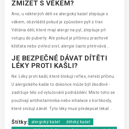
ZMIZET S VĚKEM?
Ano, u některých dětí se alergický kašel zlepšuje s
věkem, obzvláště pokud je způsoben pylí z trav.
Většina dětí, které mají alergii na pyl, zlepšuje při
vstupu do puberty. Ale pokud je příčinou prachové
klíšťata nebo zvířecí srst, alergie často přetrvává.
Léčba a vyhýbání se alergenům zvyšují šanci na
JE BEZPEČNÉ DÁVAT DÍTĚTI
zlepšení.
LÉKY PROTI KAŠLI?
Ne. Léky proti kašli, které blokují reflex, neřeší příčinu.
U alergického kašle to dokonce může být škodlivé -
zadržuje tělo od vylučování podráždění. Místo toho se
používají antihistaminika nebo inhalace s kortikoidy,
které snižují zánět. Tyto léky musí předepsat lékař.
Nikdy nepoužívejte léky z dospělého domácího
Štítky:
alergický kašel
dětský kašel
lékárničky.