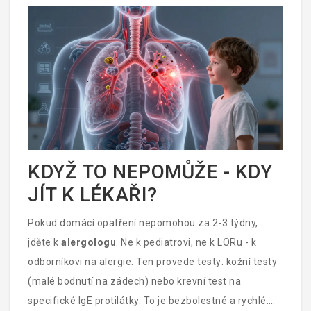
KDYŽ TO NEPOMŮŽE - KDY
JÍT K LÉKAŘI?
Pokud domácí opatření nepomohou za 2-3 týdny,
jděte k
alergologu
. Ne k pediatrovi, ne k LORu - k
odborníkovi na alergie. Ten provede testy: kožní testy
(malé bodnutí na zádech) nebo krevní test na
specifické IgE protilátky. To je bezbolestné a rychlé.