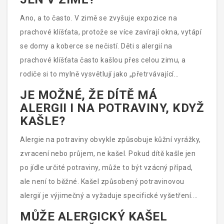
Ano, a to často. V zimě se zvyšuje expozice na
prachové klíšťata, protože se více zavírají okna, vytápí
se domy a koberce se nečistí. Děti s alergií na
prachové klíšťata často kašlou přes celou zimu, a
rodiče si to mylně vysvětlují jako „přetrvávající
nachlazení“.
JE MOŽNÉ, ŽE DÍTĚ MÁ
ALERGII I NA POTRAVINY, KDYŽ
KAŠLE?
Alergie na potraviny obvykle způsobuje kůžní vyrážky,
zvracení nebo průjem, ne kašel. Pokud dítě kašle jen
po jídle určité potraviny, může to být vzácný případ,
ale není to běžné. Kašel způsobený potravinovou
alergií je výjimečný a vyžaduje specifické vyšetření.
Nejčastější příčina kašle je stále inhalovaný alergen -
MŮŽE ALERGICKÝ KAŠEL
pyl, prach nebo srst.