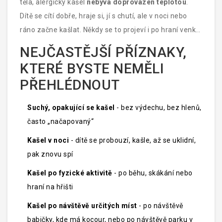
těla, alergický kašel
nebývá doprovázen teplotou
.
Dítě se cítí dobře, hraje si, jí s chutí, ale v noci nebo
ráno začne kašlat. Někdy se to projeví i po hraní venku,
po návštěvě zahrádky nebo po příjezdu do domu, kde
NEJČASTĚJŠÍ PŘÍZNAKY,
je mnoho prachu.
KTERÉ BYSTE NEMĚLI
PŘEHLÉDNOUT
Suchý, opakující se kašel
- bez výdechu, bez hlenů,
často „načapovaný“
Kašel v noci
- dítě se probouzí, kašle, až se uklidní,
pak znovu spí
Kašel po fyzické aktivitě
- po běhu, skákání nebo
hraní na hřišti
Kašel po návštěvě určitých míst
- po návštěvě
babičky, kde má kocour, nebo po návštěvě parku v