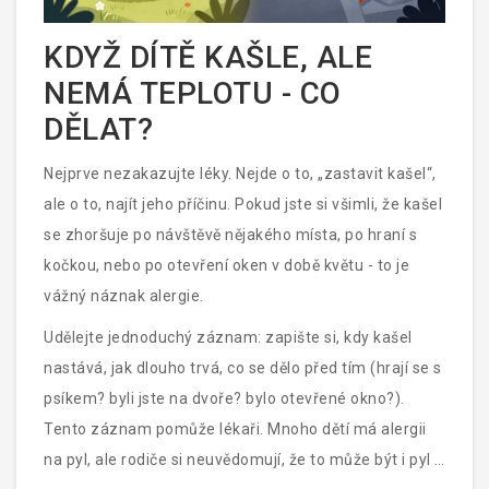
KDYŽ DÍTĚ KAŠLE, ALE
NEMÁ TEPLOTU - CO
DĚLAT?
Nejprve nezakazujte léky. Nejde o to, „zastavit kašel“,
ale o to, najít jeho příčinu. Pokud jste si všimli, že kašel
se zhoršuje po návštěvě nějakého místa, po hraní s
kočkou, nebo po otevření oken v době květu - to je
vážný náznak alergie.
Udělejte jednoduchý záznam: zapište si, kdy kašel
nastává, jak dlouho trvá, co se dělo před tím (hrají se s
psíkem? byli jste na dvoře? bylo otevřené okno?).
Tento záznam pomůže lékaři. Mnoho dětí má alergii
na pyl, ale rodiče si neuvědomují, že to může být i pyl z