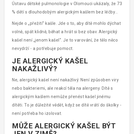
Ústavu dětské pulmonologie v Olomouci ukázaly, že 73
% dětí s dlouhodobým alergickým kašlem bez léčby
vyvinulo příznaky astmatu do věku 10 let.
Nejde o „přežití“ kašle. Jde o to, aby dítě mohlo dýchat
volně, spát klidně, běhat a hrát si bez obav. Alergický
kašel není „jenom kašel“. Je to varování, že tělo něco
nevydrží - a potřebuje pomoct.
JE ALERGICKÝ KAŠEL
NAKAŽLIVÝ?
Ne, alergický kašel není nakažlivý. Není způsoben viry
nebo bakteriemi, ale reakcí těla na alergeny. Dítě s
alergickým kašlem nemůže přenést kašel jinému
dítěti. To je důležité vědět, když se dítě vrátí do školky -
není potřeba ho izolovat.
MŮŽE ALERGICKÝ KAŠEL BÝT
JEN V ZIMĚ?