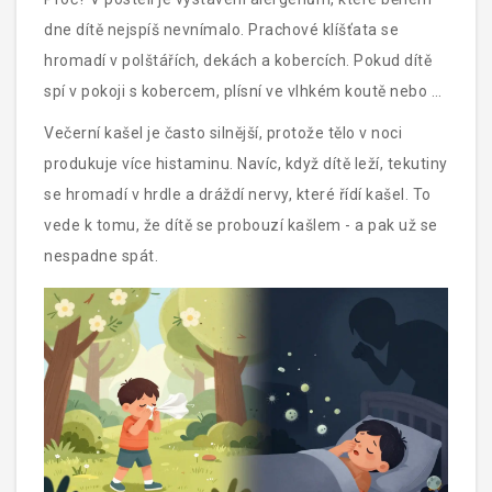
dne dítě nejspíš nevnímalo. Prachové klíšťata se
hromadí v polštářích, dekách a kobercích. Pokud dítě
spí v pokoji s kobercem, plísní ve vlhkém koutě nebo s
kočkou, která leží na posteli, může být vystaveno
Večerní kašel je často silnější, protože tělo v noci
koncentrovanému množství alergenů.
produkuje více histaminu. Navíc, když dítě leží, tekutiny
se hromadí v hrdle a dráždí nervy, které řídí kašel. To
vede k tomu, že dítě se probouzí kašlem - a pak už se
nespadne spát.