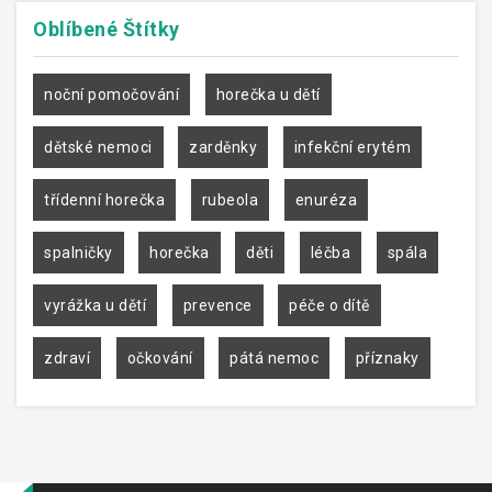
Oblíbené
Štítky
noční pomočování
horečka u dětí
dětské nemoci
zarděnky
infekční erytém
třídenní horečka
rubeola
enuréza
spalničky
horečka
děti
léčba
spála
vyrážka u dětí
prevence
péče o dítě
zdraví
očkování
pátá nemoc
příznaky