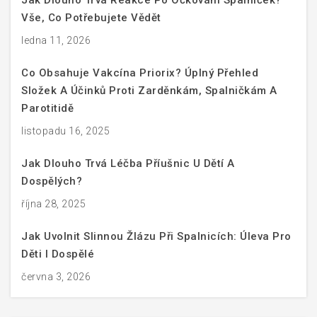
Jak Dlouho Trvá Reakce Po Očkování Spalniček?
Vše, Co Potřebujete Vědět
ledna 11, 2026
Co Obsahuje Vakcína Priorix? Úplný Přehled
Složek A Účinků Proti Zarděnkám, Spalničkám A
Parotitidě
listopadu 16, 2025
Jak Dlouho Trvá Léčba Příušnic U Dětí A
Dospělých?
října 28, 2025
Jak Uvolnit Slinnou Žlázu Při Spalnicích: Úleva Pro
Děti I Dospělé
června 3, 2026