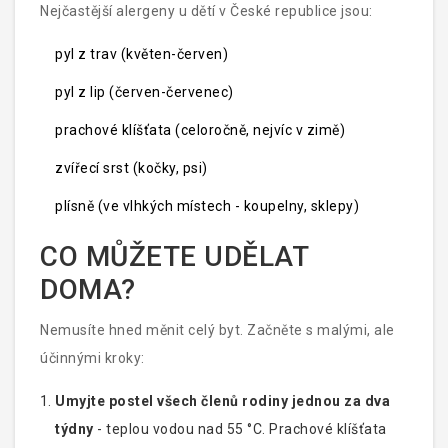
trav nebo z lip.
Nejčastější alergeny u dětí v České republice jsou:
pyl z trav (květen-červen)
pyl z lip (červen-červenec)
prachové klíšťata (celoročně, nejvíc v zimě)
zvířecí srst (kočky, psi)
plísně (ve vlhkých místech - koupelny, sklepy)
CO MŮŽETE UDĚLAT
DOMA?
Nemusíte hned měnit celý byt. Začněte s malými, ale
účinnými kroky:
Umyjte postel všech členů rodiny jednou za dva
týdny
- teplou vodou nad 55 °C. Prachové klíšťata