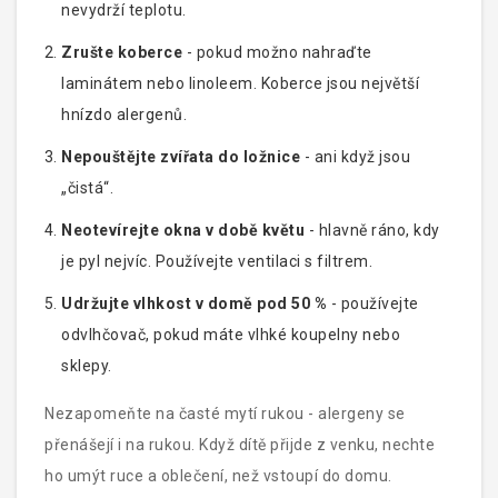
nevydrží teplotu.
Zrušte koberce
- pokud možno nahraďte
laminátem nebo linoleem. Koberce jsou největší
hnízdo alergenů.
Nepouštějte zvířata do ložnice
- ani když jsou
„čistá“.
Neotevírejte okna v době květu
- hlavně ráno, kdy
je pyl nejvíc. Používejte ventilaci s filtrem.
Udržujte vlhkost v domě pod 50 %
- používejte
odvlhčovač, pokud máte vlhké koupelny nebo
sklepy.
Nezapomeňte na časté mytí rukou - alergeny se
přenášejí i na rukou. Když dítě přijde z venku, nechte
ho umýt ruce a oblečení, než vstoupí do domu.