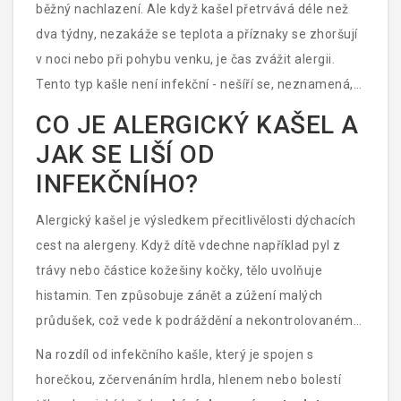
běžný nachlazení. Ale když kašel přetrvává déle než
dva týdny, nezakáže se teplota a příznaky se zhoršují
v noci nebo při pohybu venku, je čas zvážit alergii.
Tento typ kašle není infekční - nešíří se, neznamená,
že dítě má slabý imunitní systém. Je to odpověď těla
CO JE ALERGICKÝ KAŠEL A
na něco, co je ve vzduchu - prach, pyl, zvířecí srst nebo
JAK SE LIŠÍ OD
plísně.
INFEKČNÍHO?
Alergický kašel je výsledkem přecitlivělosti dýchacích
cest na alergeny. Když dítě vdechne například pyl z
trávy nebo částice kožešiny kočky, tělo uvolňuje
histamin. Ten způsobuje zánět a zúžení malých
průdušek, což vede k podráždění a nekontrolovanému
kašli. Tento kašel je suchý, zvonivý, často se ozývá
Na rozdíl od infekčního kašle, který je spojen s
jako „hřmotný“ nebo „křečovitý“.
horečkou, zčervenáním hrdla, hlenem nebo bolestí