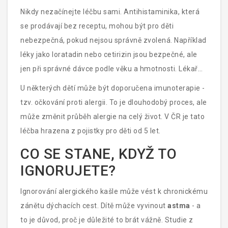
Výsledek je přesný - víte, na co dítě reaguje.
Nikdy nezačínejte léčbu sami. Antihistaminika, která
se prodávají bez receptu, mohou být pro děti
nebezpečná, pokud nejsou správně zvolená. Například
léky jako loratadin nebo cetirizin jsou bezpečné, ale
jen při správné dávce podle věku a hmotnosti. Lékař
vám řekne, který lék, kolik a kdy dávat.
U některých dětí může být doporučena imunoterapie -
tzv. očkování proti alergii. To je dlouhodobý proces, ale
může změnit průběh alergie na celý život. V ČR je tato
léčba hrazena z pojistky pro děti od 5 let.
CO SE STANE, KDYŽ TO
IGNORUJETE?
Ignorování alergického kašle může vést k chronickému
zánětu dýchacích cest. Dítě může vyvinout
astma
- a
to je důvod, proč je důležité to brát vážně. Studie z