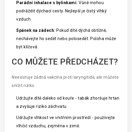
Parádní inhalace s bylinkami:
Vůně mohou
podráždit dýchací cesty. Nejlepší je čistý vlhký
vzduch.
Spánek na zádech:
Pokud dítě dýchá obtížně,
nechávejte ho sedět nebo polosedět. Poloha může
být klíčová.
CO MŮŽETE PŘEDCHÁZET?
Neexistuje žádná vakcína proti laryngitidě, ale můžete
snížit riziko:
Udržujte dítě daleko od kouře - tabák zhoršuje hrtan
a zvyšuje riziko záchvatu.
Udržujte vlhkost ve vnitřním prostředí - používejte
vlhčič vzduchu, zejména v zimě.