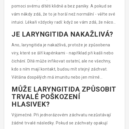
pomoci svému dítěti klidně a bez paniky. A pokud se
vám někdy zdá, že to je horší než normální - věřte své
intuici. Lékaři vždycky radí: když se vám zdá, že něco
není v pořádku - zavolejte. Je lepší být příliš opatrný,
JE LARYNGITIDA NAKAŽLIVÁ?
než příliš odvážný.
Ano, laryngitida je nakažlivá, protože je způsobena
viry, které se šíří kapénkami - například při kašli nebo
čichání. Dítě může infikovat ostatní, ale ne všechny,
kdo s ním mají kontakt, budou mít stejný záchvat.
Většina dospělých má imunitu nebo jen mírné
příznaky.
MŮŽE LARYNGITIDA ZPŮSOBIT
TRVALÉ POŠKOZENÍ
HLASIVEK?
Výjimečně. Při jednorázovém záchvatu nezůstávají
žádné trvalé následky. Pokud se záchvaty opakují