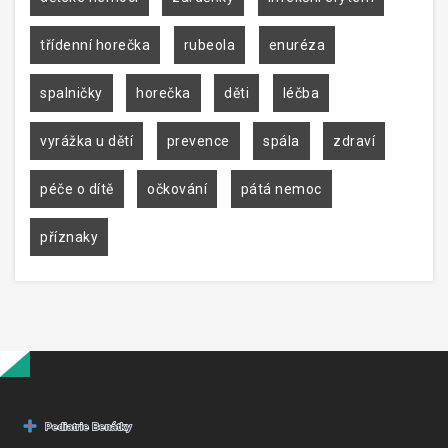
třídenní horečka
rubeola
enuréza
spalničky
horečka
děti
léčba
vyrážka u dětí
prevence
spála
zdraví
péče o dítě
očkování
pátá nemoc
příznaky