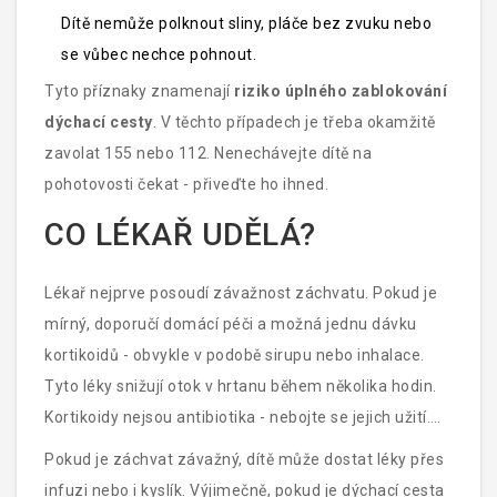
Dítě nemůže polknout sliny, pláče bez zvuku nebo
se vůbec nechce pohnout.
Tyto příznaky znamenají
riziko úplného zablokování
dýchací cesty
. V těchto případech je třeba okamžitě
zavolat 155 nebo 112. Nenechávejte dítě na
pohotovosti čekat - přiveďte ho ihned.
CO LÉKAŘ UDĚLÁ?
Lékař nejprve posoudí závažnost záchvatu. Pokud je
mírný, doporučí domácí péči a možná jednu dávku
kortikoidů - obvykle v podobě sirupu nebo inhalace.
Tyto léky snižují otok v hrtanu během několika hodin.
Kortikoidy nejsou antibiotika - nebojte se jejich užití.
Nejsou závislostné a nezpůsobují vážné vedlejší
Pokud je záchvat závažný, dítě může dostat léky přes
účinky při jednorázovém použití.
infuzi nebo i kyslík. Výjimečně, pokud je dýchací cesta