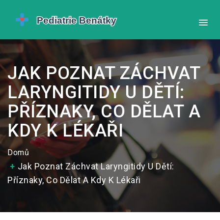
JAK POZNAT ZÁCHVAT
LARYNGITIDY U DĚTÍ:
PŘÍZNAKY, CO DĚLAT A
KDY K LÉKAŘI
Domů
Jak Poznat Záchvat Laryngitidy U Dětí:
Příznaky, Co Dělat A Kdy K Lékaři