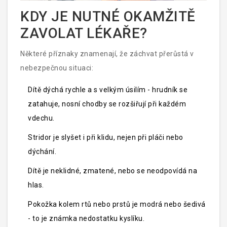
KDY JE NUTNÉ OKAMŽITĚ
ZAVOLAT LÉKAŘE?
Některé příznaky znamenají, že záchvat přerůstá v
nebezpečnou situaci:
Dítě dýchá rychle a s velkým úsilím - hrudník se
zatahuje, nosní chodby se rozšiřují při každém
vdechu.
Stridor je slyšet i při klidu, nejen při pláči nebo
dýchání.
Dítě je neklidné, zmatené, nebo se neodpovídá na
hlas.
Pokožka kolem rtů nebo prstů je modrá nebo šedivá
- to je známka nedostatku kyslíku.