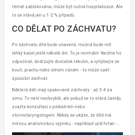
téměř zablokována, může být nutná hospitalizace. Ale
to se stává jen u 1-2 % případů.
CO DĚLAT PO ZÁCHVATU?
Po záchvatu dítě bude unavené, možná bude mít
lehký kašel ještě několik dní. To je normální. Nechte ho
odpočívat, dodržujte dostatek tekutin, a vyhýbejte se
kouři, prachu nebo silným vůněm - to může opět
způsobit záchvat.
Některá děti mají opakované záchvaty - až 3-4 za
zimu. To není neobvyklé, ale pokud se to stává častěji,
zvažte konzultaci s pediatrem nebo
otorinolaryngologem. Někdy se ukáže, že dítě má
mírnou anatomickou výjimku - například užší hrtan -
která se s věkem zlepší.