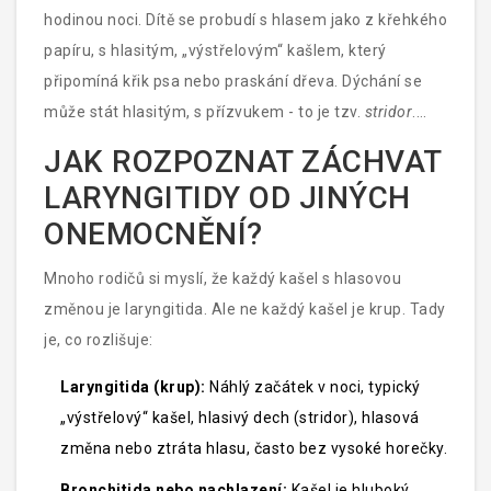
jenom zánět hlasivek, ale u dětí to může přerůst do
hodinou noci. Dítě se probudí s hlasem jako z křehkého
akutního zácpu dýchacích cest.
papíru, s hlasitým, „výstřelovým“ kašlem, který
připomíná křik psa nebo praskání dřeva. Dýchání se
může stát hlasitým, s přízvukem - to je tzv.
stridor
.
Někdy se objeví i lehká horečka, ale často dítě vypadá
JAK ROZPOZNAT ZÁCHVAT
jenom vystrašené a unavené.
LARYNGITIDY OD JINÝCH
ONEMOCNĚNÍ?
Mnoho rodičů si myslí, že každý kašel s hlasovou
změnou je laryngitida. Ale ne každý kašel je krup. Tady
je, co rozlišuje:
Laryngitida (krup):
Náhlý začátek v noci, typický
„výstřelový“ kašel, hlasivý dech (stridor), hlasová
změna nebo ztráta hlasu, často bez vysoké horečky.
Bronchitida nebo nachlazení:
Kašel je hluboký,