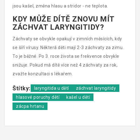
jsou kašel, změna hlasu a stridor - ne teplota.
KDY MŮŽE DÍTĚ ZNOVU MÍT
ZÁCHVAT LARYNGITIDY?
Záchvaty se obvykle opakují v zimních měsících, kdy
se šíří vírusy. Některá děti mají 2-3 záchvaty za zimu.
To je běžné. Po 3. roce života se frekvence obvykle
snižuje. Pokud má dítě více než 4 záchvaty za rok,
zvažte konzultaci s lékařem.
Štítky:
laryngitida u dětí
záchvat laryngitidy
hlasové poruchy dětí
kašel u dětí
zácpa hrtanu