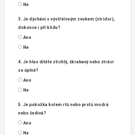
Ne
3. Je dýchání s výstřelovým zvukem (stridor),
dokonce i při klidu?
Ano
Ne
4. Je hlas dítěte ztichlý, škrabavý nebo ztrácí
se úplně?
Ano
Ne
5. Je pokožka kolem rtů nebo prstů modrá
nebo šedivá?
Ano
Ne