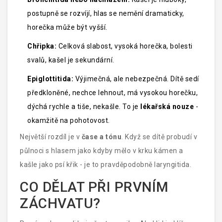
postupně se rozvíjí, hlas se nemění dramaticky,
horečka může být vyšší.
Chřipka:
Celková slabost, vysoká horečka, bolesti
svalů, kašel je sekundární.
Epiglottitida:
Výjimečná, ale nebezpečná. Dítě sedí
předkloněné, nechce lehnout, má vysokou horečku,
dýchá rychle a tiše, nekašle. To je
lékařská nouze
-
okamžitě na pohotovost.
Největší rozdíl je v
čase a tónu
. Když se dítě probudí v
půlnoci s hlasem jako kdyby mělo v krku kámen a
kašle jako psí křik - je to pravděpodobně laryngitida.
CO DĚLAT PŘI PRVNÍM
ZÁCHVATU?