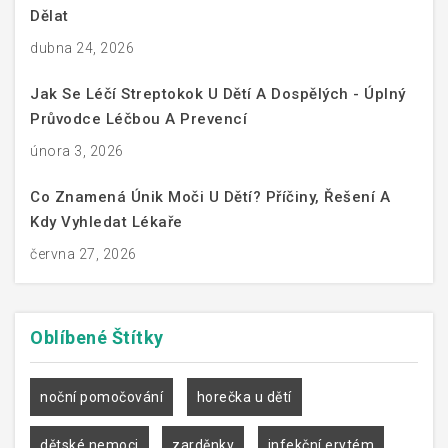
Dělat
dubna 24, 2026
Jak Se Léčí Streptokok U Dětí A Dospělých - Úplný
Průvodce Léčbou A Prevencí
února 3, 2026
Co Znamená Únik Moči U Dětí? Příčiny, Řešení A
Kdy Vyhledat Lékaře
června 27, 2026
Oblíbené
Štítky
noční pomočování
horečka u dětí
dětské nemoci
zarděnky
infekční erytém