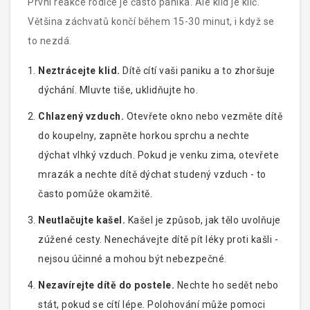
První reakce rodiče je často panika. Ale klid je klíč.
Většina záchvatů končí během 15-30 minut, i když se
to nezdá.
Neztrácejte klid.
Dítě cítí vaši paniku a to zhoršuje
dýchání. Mluvte tiše, uklidňujte ho.
Chlazený vzduch.
Otevřete okno nebo vezměte dítě
do koupelny, zapněte horkou sprchu a nechte
dýchat vlhký vzduch. Pokud je venku zima, otevřete
mrazák a nechte dítě dýchat studený vzduch - to
často pomůže okamžitě.
Neutlačujte kašel.
Kašel je způsob, jak tělo uvolňuje
zúžené cesty. Nenechávejte dítě pít léky proti kašli -
nejsou účinné a mohou být nebezpečné.
Nezavírejte dítě do postele.
Nechte ho sedět nebo
stát, pokud se cítí lépe. Polohování může pomoci