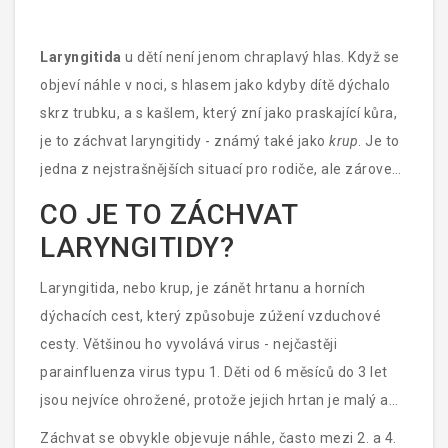
Laryngitida
u dětí není jenom chraplavý hlas. Když se
objeví náhle v noci, s hlasem jako kdyby dítě dýchalo
skrz trubku, a s kašlem, který zní jako praskající kůra,
je to záchvat laryngitidy - známý také jako
krup
. Je to
jedna z nejstrašnějších situací pro rodiče, ale zároveň
jedna z nejčastějších a nejčastěji nezávažných.
CO JE TO ZÁCHVAT
Většina dětí se zotaví během několika hodin, ale
LARYNGITIDY?
správné poznání příznaků může zachránit klid i zdraví.
Laryngitida, nebo krup, je zánět hrtanu a horních
dýchacích cest, který způsobuje zúžení vzduchové
cesty. Většinou ho vyvolává virus - nejčastěji
parainfluenza virus typu 1. Děti od 6 měsíců do 3 let
jsou nejvíce ohrožené, protože jejich hrtan je malý a
snadno se ztěžuje. U dospělých by se to nazývalo
Záchvat se obvykle objevuje náhle, často mezi 2. a 4.