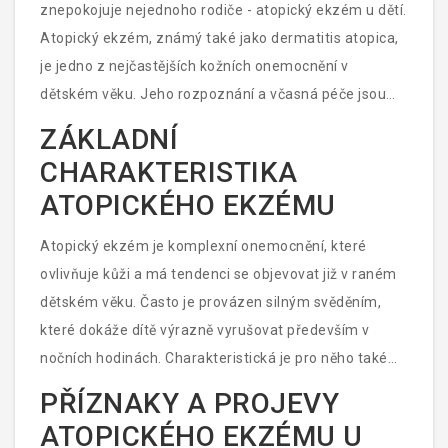
znepokojuje nejednoho rodiče - atopický ekzém u dětí.
Atopický ekzém, známý také jako dermatitis atopica,
je jedno z nejčastějších kožních onemocnění v
dětském věku. Jeho rozpoznání a včasná péče jsou
klíčové pro zlepšení kvality života postižených dětí.
ZÁKLADNÍ
Když jsem byl malý, měl jsem spolužáka, který
CHARAKTERISTIKA
atopickým ekzémem trpěl, a pamatuji si, jak ho to
ATOPICKÉHO EKZÉMU
omezilo ve spoustě činností, které my ostatní děti brali
jako samozřejmost. Proto pokládám za důležité
Atopický ekzém je komplexní onemocnění, které
informovat o tomto problému, abychom mohli lépe
ovlivňuje kůži a má tendenci se objevovat již v raném
pomáhat našim dětem.
dětském věku. Často je provázen silným svěděním,
které dokáže dítě výrazně vyrušovat především v
nočních hodinách. Charakteristická je pro něho také
suchá, začervenalá pokožka a ekzematické pláty,
PŘÍZNAKY A PROJEVY
které lze pozorovat na různých částech těla. V mnoha
ATOPICKÉHO EKZÉMU U
případech se jedná o chronický stav, který s dítětem