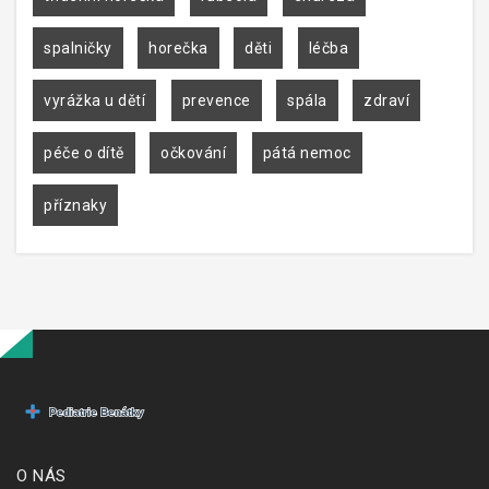
spalničky
horečka
děti
léčba
vyrážka u dětí
prevence
spála
zdraví
péče o dítě
očkování
pátá nemoc
příznaky
O NÁS