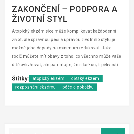
Ať už podniknete jakékoli kroky, vždy se řiďte radami
ZAKONČENÍ – PODPORA A
vašeho pediatra nebo dermatologa. Já jsem zjistil, že i
ŽIVOTNÍ STYL
má kočičí princezna Lili potřebuje speciální péči, když
má kožní problémy, a stejně tak je to u vašich dětiček
Atopický ekzém sice může komplikovat každodenní
– odborná pomoc a správná péče dělají divy.
život, ale správnou péčí a úpravou životního stylu je
možné jeho dopady na minimum redukovat. Jako
rodič můžete mít obavy z toho, co všechno může vaše
dítě ovlivňovat, ale pamatujte, že s láskou, trpělivostí a
správnými informacemi se dá atopický ekzém dobře
Štítky:
atopický ekzém
dětský ekzém
zvládat. Pravidelné návštěvy u lékaře, vzdělávání se o
rozpoznání ekzému
péče o pokožku
onemocnění a sdílení příběhů s jinými rodiči, kteří mají
stejné zkušenosti, mohou výrazně pomoci. A
nezapomeňte, že i vaše pohoda a klid ovlivňují vaše
dítko. Podobně jako moje kočička Lili ucítí, když jsem
nervózní, a přinese mi pohledem místo myši podporu,
vaše dítě cítí vaši láskyplnou péči a podporu v každém