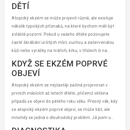
DĚTÍ
může zůstat i několik let, někdy dokonce až do
dospělosti. V tomto článku se dozvíte, jakým
Atopický ekzém se může projevit různě, ale existuje
způsobem atopický ekzém u dětí rozpoznat a jak s
několik typických příznaků, na které bychom měli být
ním efektivně bojovat.
zvláště pozorní. Pokud u vašeho dítěte pozorujete
časté škrábání určitých míst, suchou a začervenalou
kůži nebo vyrážky na tvářích, krku, v tříslech či na
loktech a kolenou, mohlo by se jednat právě o atopický
KDYŽ SE EKZÉM POPRVÉ
ekzém. Výskyt těchto projevů může být občasný nebo
OBJEVÍ
trvalý a v některých případech se může ekzém
vyvinout v otevřené, špatně se hojící rány. Postižená
Atopický ekzém se nejčastěji začíná projevovat v
místa jsou pak náchylná k infekci, což situaci ještě
prvních měsících až letech dítěte, přičemž většina
zhoršuje.
případů se objeví do pátého roku věku. Přesný věk, kdy
se atopický ekzém poprvé objeví, se může lišit, ale
mnohdy se jedná o dlouhodobý problém. Já jsem u
své malé úžasné kočičky Lili zpozoroval, že občas trpí