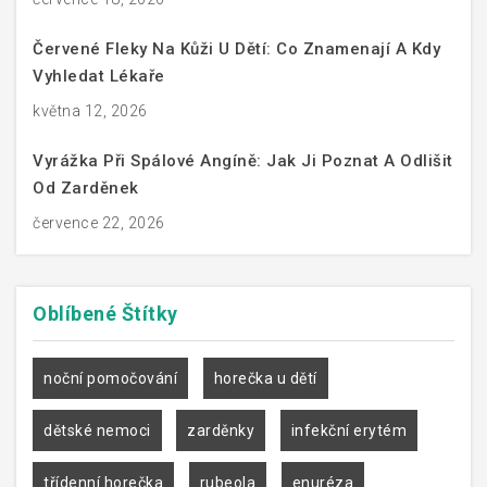
Červené Fleky Na Kůži U Dětí: Co Znamenají A Kdy
Vyhledat Lékaře
května 12, 2026
Vyrážka Při Spálové Angíně: Jak Ji Poznat A Odlišit
Od Zarděnek
července 22, 2026
Oblíbené
Štítky
noční pomočování
horečka u dětí
dětské nemoci
zarděnky
infekční erytém
třídenní horečka
rubeola
enuréza