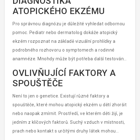
DIAGNOSTIKA
kožními problémy, které se projevují svěděním a
ATOPICKÉHO EKZÉMU
olizováním, což může být u dětí podobným
indikátorem, že se něco děje. Ačkoliv to úplně stejné
Pro správnou diagnózu je důležité vyhledat odbornou
samozřejmě není, je dobré mít na paměti, že i zvířata
pomoc. Pediatr nebo dermatolog dokáže atopický
mohou trpět podobnými kožními onemocněními.
ekzém rozpoznat na základě vizuální prohlídky a
podrobného rozhovoru o symptomech a rodinné
anamnéze. Mnohdy může být potřeba další testování
k vyloučení jiných kožních onemocnění nebo alergií.
OVLIVŇUJÍCÍ FAKTORY A
Pamatujte, že čím dříve se podaří stanovit diagnózu,
SPOUŠTĚČE
tím lépe pro vaše malé ratolesti. Správná léčba a péče
mohou výrazně zmírnit příznaky a zlepšit jejich kvalitu
Není to jen o genetice. Existují různé faktory a
života.
spouštěče, které mohou atopický ekzém u dětí zhoršit
nebo naopak zmírnit. Prostředí, ve kterém děti žijí, je
jedním z klíčových faktorů. Suchý vzduch v místnosti,
prach nebo kontakt s určitými druhy látek mohou
podráždit dětskou kůži a spustit ekzémovou reakci.