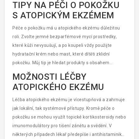
TIPY NA PÉČI O POKOŽKU
Také některé potraviny mohou působit jako spouštěče.
S ATOPICKÝM EKZÉMEM
Já osobně jsem zažil, jak na pranýři skončily má
oblíbené arašídy kvůli podezření, že je mám na
Péče o pokožku má u atopického ekzému důležitou
svědomí za kožní reakce. Nakonec se ukázalo, že jsem
roli. Zvolte jemné bezparfémové mycí prostředky,
byl falešně obviněný a že má moje kočka alergii úplně
které kůži nevysušují, a po koupeli vždy použijte
na jinou věc, ale pochopil jsem, jak je to pro rodiče
hydratační krém nebo mast, které dítěti zklidní
důležité dohledat pravou příčinu.
pokožku. Můj tip je hledat produkty s obsahem
přírodních olejů, například kokosového nebo
MOŽNOSTI LÉČBY
arganového, které moje kočka mimochodem miluje
ATOPICKÉHO EKZÉMU
(hlavně svým zájmem o lahodně vonící lahvičku na
poličce v koupelně). Nezapomínejte na pravidelnou
Léčba atopického ekzému je vícestupňová a zahrnuje
změnu a čištění oblečení, ložního prádla a dalšího
jak lokální, tak systémové přístupy. Kromě péče o
textilu, s kterým dítě přijde do kontaktu.
pokožku se mohou využít topické kortikosteroidy nebo
imunomodulátory pro tišení zánětu a svědění. V
některých případech lékař předepíše i antihistaminika.