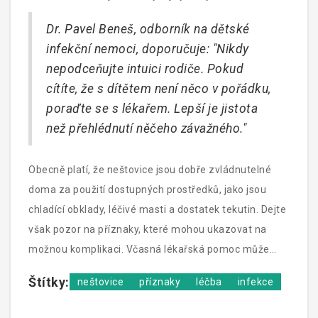
týdne nezaznamená žádné zlepšení nebo se naopak
Dr. Pavel Beneš, odborník na dětské
jeho stav viditelně zhoršuje, není radno otálet s
infekční nemoci, doporučuje: "Nikdy
vyhledáním pomoci.
nepodceňujte intuici rodiče. Pokud
cítíte, že s dítětem není něco v pořádku,
poraďte se s lékařem. Lepší je jistota
než přehlédnutí něčeho závažného."
Obecně platí, že neštovice jsou dobře zvládnutelné
doma za použití dostupných prostředků, jako jsou
chladící obklady, léčivé masti a dostatek tekutin. Dejte
však pozor na příznaky, které mohou ukazovat na
možnou komplikaci. Včasná lékařská pomoc může
mnohdy zabránit závažnějším problémům a urychlit
Štítky:
neštovice
příznaky
léčba
infekce
zotavení vašeho dítěte.