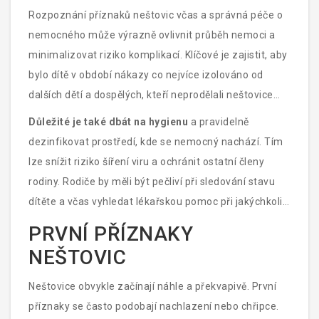
Rozpoznání příznaků neštovic včas a správná péče o
nemocného může výrazně ovlivnit průběh nemoci a
minimalizovat riziko komplikací. Klíčové je zajistit, aby
bylo dítě v období nákazy co nejvíce izolováno od
dalších dětí a dospělých, kteří neprodělali neštovice
nebo nemají očkování.
Důležité je také dbát na hygienu
a pravidelně
dezinfikovat prostředí, kde se nemocný nachází. Tím
lze snížit riziko šíření viru a ochránit ostatní členy
rodiny. Rodiče by měli být pečliví při sledování stavu
dítěte a včas vyhledat lékařskou pomoc při jakýchkoli
známkách komplikací.
PRVNÍ PŘÍZNAKY
NEŠTOVIC
Neštovice obvykle začínají náhle a překvapivě. První
příznaky se často podobají nachlazení nebo chřipce.