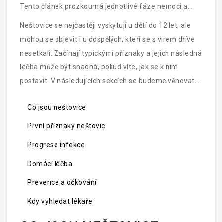
Tento článek prozkoumá jednotlivé fáze nemoci a
poskytne užitečné rady pro domácí léčbu a prevenci.
Neštovice se nejčastěji vyskytují u dětí do 12 let, ale
mohou se objevit i u dospělých, kteří se s virem dříve
nesetkali. Začínají typickými příznaky a jejich následná
léčba může být snadná, pokud víte, jak se k nim
postavit. V následujících sekcích se budeme věnovat
všem těmto aspektům detailněji.
Co jsou neštovice
První příznaky neštovic
Progrese infekce
Domácí léčba
Prevence a očkování
Kdy vyhledat lékaře