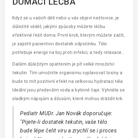
DOMÁCÍ LÉČBA
Když se u vašich dětí nebo u vás objeví neštovice, je
důležité vědět, jakými způsoby můžete léčbu
efektivně řešit doma. První krok, kterým můžete začít,
je zajistit pacientovi dostatek odpočinku. Tělo
potřebuje energii na boj proti infekci, a tedy relaxace
hraje klíčovou roli v procesu zotavování.
Dalším důležitým opatřením je pít velké množství
tekutin. Tím umožníte organismu vyplavovat toxiny a
bude to mít pozitivní efekt na celkovou hydrataci těla.
Ideální jsou především voda a bylinné čaje. Vyhněte se
sladkým nápojům a džusům, které mohou dráždit krk.
Pediatr MUDr. Jan Novák doporučuje:
"Pijete-li dostatek tekutin, vaše tělo
bude lépe čelit viru a zrychlí se i proces