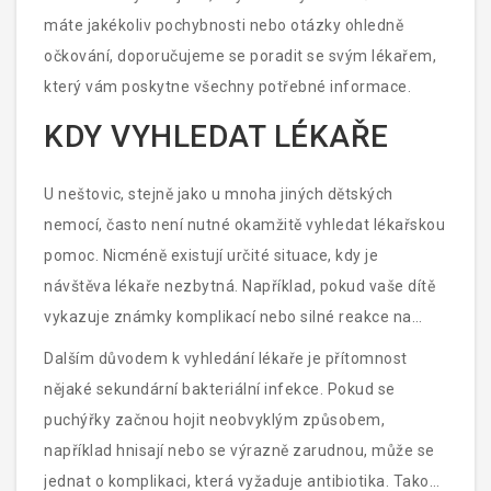
máte jakékoliv pochybnosti nebo otázky ohledně
očkování, doporučujeme se poradit se svým lékařem,
který vám poskytne všechny potřebné informace.
KDY VYHLEDAT LÉKAŘE
U neštovic, stejně jako u mnoha jiných dětských
nemocí, často není nutné okamžitě vyhledat lékařskou
pomoc. Nicméně existují určité situace, kdy je
návštěva lékaře nezbytná. Například, pokud vaše dítě
vykazuje známky komplikací nebo silné reakce na
infekci, rozhodně co nejdříve kontaktujte dětského
Dalším důvodem k vyhledání lékaře je přítomnost
lékaře. Mezi tyto známky mohou patřit velmi vysoká
nějaké sekundární bakteriální infekce. Pokud se
horečka, obtížné dýchání, zmatenost, neustávající
puchýřky začnou hojit neobvyklým způsobem,
bolest hlavy nebo silná bolest břicha.
například hnisají nebo se výrazně zarudnou, může se
jednat o komplikaci, která vyžaduje antibiotika. Taková