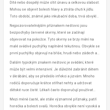
Dítě nebo dospělý může cítit únavu a celkovou slabost.
Mohou se objevit bolesti hlavy a ztráta chuti k jídlu.
Toto období, známé jako inkubační doba, trvá obvykle
1 až 2 dny, během kterých se virus rozšiřuje v těle.
Nejpozorovatelnějším příznakem neštovic jsou
bezpochyby červené skvrny, které se začínají
objevovat na pokožce. Tyto skvrny se brzy mění na
malé svědivé puchýřky naplněné tekutinou. Obvykle se
první puchýřky objevují na břiše, hrudi nebo zádech a
postupně se šíří na zbytek těla. Ve vzácných případech
Dalším typickým znakem neštovic je svědění, které
se mohou objevit i v ústech, na očních víčkách nebo v
může být velmi intenzivní. Je důležité zabránit dětem
oblasti genitálií.
v škrábání, aby se předešlo infekci a jizvám. Mnoho
rodičů doporučuje krátce stříhat nehty a udržovat
dětské ruce čisté. Lékaři často doporučují používat
speciální lotion nebo koupele s přidáním ovesných
Mezi méně časté, ale stále významné příznaky, patří
vloček, které pomáhají zmírnit svědění.
horečka a bolesti svalů. Horečka obvykle není vysoká a