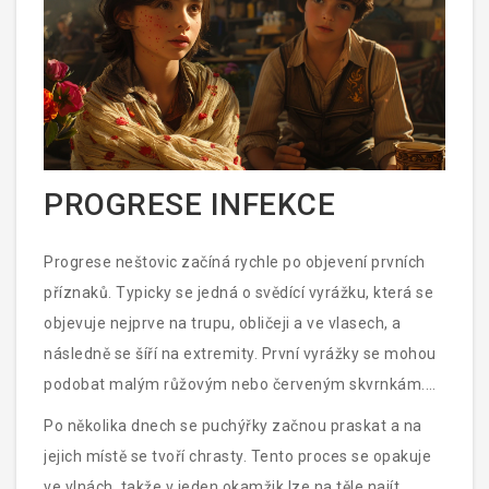
PROGRESE INFEKCE
Progrese neštovic začíná rychle po objevení prvních
příznaků. Typicky se jedná o svědící vyrážku, která se
objevuje nejprve na trupu, obličeji a ve vlasech, a
následně se šíří na extremity. První vyrážky se mohou
podobat malým růžovým nebo červeným skvrnkám.
Postupně se tyto skvrny mění na drobné puchýřky
Po několika dnech se puchýřky začnou praskat a na
naplněné čirou nebo mírně zakalenou tekutinou.
jejich místě se tvoří chrasty. Tento proces se opakuje
ve vlnách, takže v jeden okamžik lze na těle najít