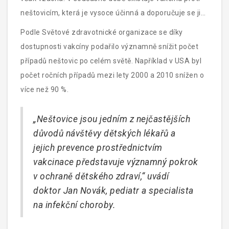
neštovicím, která je vysoce účinná a doporučuje se ji
podstoupit, pokud dítě onemocnění neprodělalo.
Podle Světové zdravotnické organizace se díky
Vakcína je obvykle podávána ve dvou dávkách a
dostupnosti vakcíny podařilo významně snížit počet
poskytuje dlouhodobou ochranu proti onemocnění i
případů neštovic po celém světě. Například v USA byl
jeho komplikacím.
počet ročních případů mezi lety 2000 a 2010 snížen o
více než 90 %.
„Neštovice jsou jedním z nejčastějších
důvodů návštěvy dětských lékařů a
jejich prevence prostřednictvím
vakcinace představuje významný pokrok
v ochraně dětského zdraví,“ uvádí
doktor Jan Novák, pediatr a specialista
na infekční choroby.