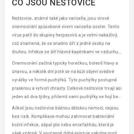
CO JSOU NEŠTOVICE
Neštovice, známé také jako varicella, jsou virové
onemocnění způsobené virem varicella-zoster. Tento
virus patří do skupiny herpesvirů a je velmi nakažlivý,
což znamená, že se snadno šíří z jedné osoby na
druhou. Infekce se šíří hlavně kapénkami ve vzduchu,
když nakažená osoba kašle nebo kýchá, nebo
Onemocnění začíná typicky horečkou, bolestí hlavy a
prostřednictvím přímého kontaktu s kožními lézemi.
únavou, a několik dní poté se na kůži objeví svědivé
Nejčastěji se vyskytuje u dětí do 12 let, ale může se
vyrážky ve formě puchýřků. Tyto puchýřky postupně
objevit i u dospělých, kteří neměli možnost se s virem
prasknou a vytvoří chrasty. Celkově neštovice trvají asi
setkat během dětství.
jeden až dva týdny, přičemž sami puchýřky se hojí bez
jizev, pokud nejsou nadměrně škrábány.
Ačkoli jsou neštovice běžnou dětskou nemocí, nejsou
bez rizik. Komplikace mohou zahrnovat bakteriální
kožní infekce, zápal plic nebo encefalitidu, která je
však vzácná. V současné době existuje vakcína proti