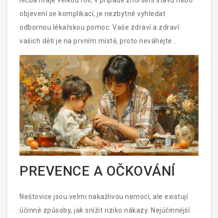
léčba hraje velkou roli, v případě zhoršení stavu nebo
objevení se komplikací, je nezbytné vyhledat
odbornou lékařskou pomoc. Vaše zdraví a zdraví
vašich dětí je na prvním místě, proto neváhejte
konzultovat s lékařem jakékoliv pochybnosti.
PREVENCE A OČKOVÁNÍ
Neštovice jsou velmi nakažlivou nemocí, ale existují
účinné způsoby, jak snížit riziko nákazy. Nejúčinnější