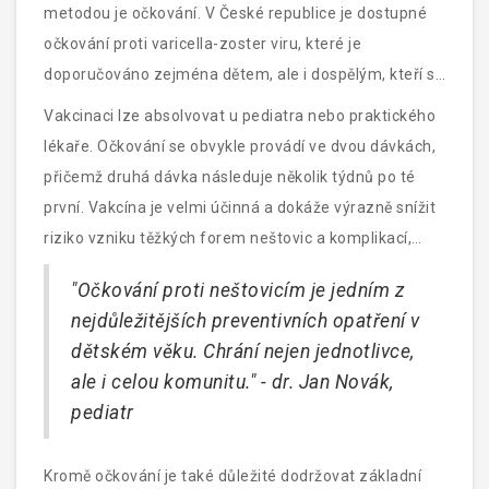
metodou je očkování. V České republice je dostupné
očkování proti varicella-zoster viru, které je
doporučováno zejména dětem, ale i dospělým, kteří se
s nemocí dosud nesetkali. Očkování nejenže chrání
Vakcinaci lze absolvovat u pediatra nebo praktického
jednotlivce před nákazou, ale také pomáhá budovat
lékaře. Očkování se obvykle provádí ve dvou dávkách,
kolektivní imunitu, což snižuje šíření virů v populaci.
přičemž druhá dávka následuje několik týdnů po té
první. Vakcína je velmi účinná a dokáže výrazně snížit
riziko vzniku těžkých forem neštovic a komplikací,
jako je bakteriální infekce kůže nebo zápal plic.
"Očkování proti neštovicím je jedním z
nejdůležitějších preventivních opatření v
dětském věku. Chrání nejen jednotlivce,
ale i celou komunitu." - dr. Jan Novák,
pediatr
Kromě očkování je také důležité dodržovat základní