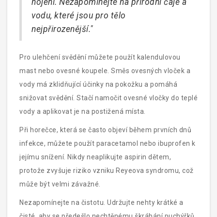
hojení. Nezapomínejte na přírodní čaje a
vodu, které jsou pro tělo
nejpřirozenější."
Pro ulehčení svědění můžete použít kalendulovou
mast nebo ovesné koupele. Směs ovesných vloček a
vody má zklidňující účinky na pokožku a pomáhá
snižovat svědění. Stačí namočit ovesné vločky do teplé
vody a aplikovat je na postižená místa.
Při horečce, která se často objeví během prvních dnů
infekce, můžete použít paracetamol nebo ibuprofen k
jejímu snížení. Nikdy neaplikujte aspirin dětem,
protože zvyšuje riziko vzniku Reyeova syndromu, což
může být velmi závažné.
Nezapomínejte na čistotu. Udržujte nehty krátké a
čisté, aby se předešlo nechtěnému škrábání puchýřků,