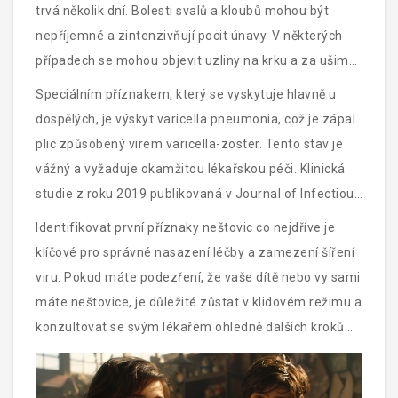
trvá několik dní. Bolesti svalů a kloubů mohou být
nepříjemné a zintenzivňují pocit únavy. V některých
případech se mohou objevit uzliny na krku a za ušima,
které se zvětší a jsou bolestivé na dotek.
Speciálním příznakem, který se vyskytuje hlavně u
dospělých, je výskyt varicella pneumonia, což je zápal
plic způsobený virem varicella-zoster. Tento stav je
vážný a vyžaduje okamžitou lékařskou péči. Klinická
studie z roku 2019 publikovaná v Journal of Infectious
Diseases uvedla, že dospělí mají vyšší riziko
Identifikovat první příznaky neštovic co nejdříve je
komplikací spojených s neštovicemi, což zahrnuje i
klíčové pro správné nasazení léčby a zamezení šíření
hospitalizaci.
viru. Pokud máte podezření, že vaše dítě nebo vy sami
máte neštovice, je důležité zůstat v klidovém režimu a
konzultovat se svým lékařem ohledně dalších kroků
léčby.