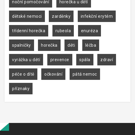
noční pomočování
horečka u dětí
dětské nemoci
zarděnky
infekční erytém
třídenní horečka
rubeola
enuréza
spalničky
horečka
děti
léčba
vyrážka u dětí
prevence
spála
zdraví
péče o dítě
očkování
pátá nemoc
příznaky