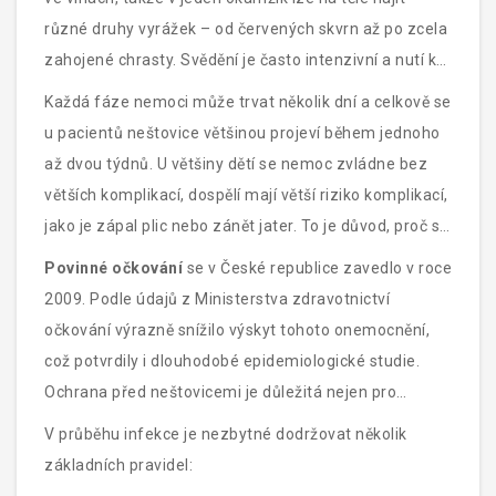
různé druhy vyrážek – od červených skvrn až po zcela
zahojené chrasty. Svědění je často intenzivní a nutí k
poškrábání, což je nebezpečné kvůli riziku vzniku
Každá fáze nemoci může trvat několik dní a celkově se
bakteriálních infekcí.
u pacientů neštovice většinou projeví během jednoho
až dvou týdnů. U většiny dětí se nemoc zvládne bez
větších komplikací, dospělí mají větší riziko komplikací,
jako je zápal plic nebo zánět jater. To je důvod, proč se
doporučuje očkování proti neštovicím, především pro
Povinné očkování
se v České republice zavedlo v roce
osoby, které nebyly v dětství tímto virem postiženy.
2009. Podle údajů z Ministerstva zdravotnictví
očkování výrazně snížilo výskyt tohoto onemocnění,
což potvrdily i dlouhodobé epidemiologické studie.
Ochrana před neštovicemi je důležitá nejen pro
jednotlivce, ale i pro zajištění kolektivní imunity.
V průběhu infekce je nezbytné dodržovat několik
základních pravidel: