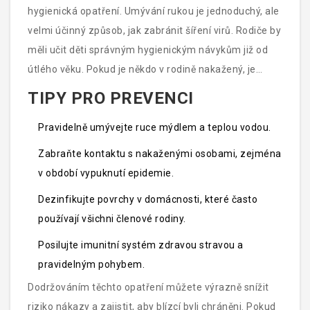
hygienická opatření. Umývání rukou je jednoduchý, ale
velmi účinný způsob, jak zabránit šíření virů. Rodiče by
měli učit děti správným hygienickým návykům již od
útlého věku. Pokud je někdo v rodině nakažený, je
dobré izolovat nemocného od ostatních členů rodiny
TIPY PRO PREVENCI
až do uzdravení.
Pravidelně umývejte ruce mýdlem a teplou vodou.
Zabraňte kontaktu s nakaženými osobami, zejména
v období vypuknutí epidemie.
Dezinfikujte povrchy v domácnosti, které často
používají všichni členové rodiny.
Posilujte imunitní systém zdravou stravou a
pravidelným pohybem.
Dodržováním těchto opatření můžete výrazně snížit
riziko nákazy a zajistit, aby blízcí byli chráněni. Pokud