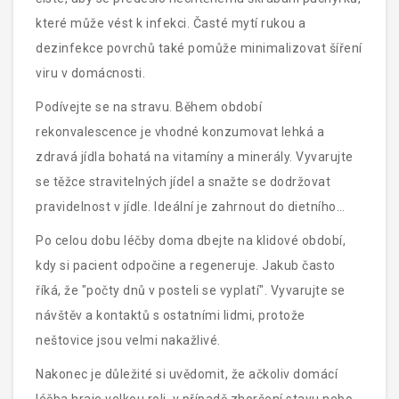
které může vést k infekci. Časté mytí rukou a
dezinfekce povrchů také pomůže minimalizovat šíření
viru v domácnosti.
Podívejte se na stravu. Během období
rekonvalescence je vhodné konzumovat lehká a
zdravá jídla bohatá na vitamíny a minerály. Vyvarujte
se těžce stravitelných jídel a snažte se dodržovat
pravidelnost v jídle. Ideální je zahrnout do dietního
režimu dostatek ovoce a zeleniny.
Po celou dobu léčby doma dbejte na klidové období,
kdy si pacient odpočine a regeneruje. Jakub často
říká, že "počty dnů v posteli se vyplatí". Vyvarujte se
návštěv a kontaktů s ostatními lidmi, protože
neštovice jsou velmi nakažlivé.
Nakonec je důležité si uvědomit, že ačkoliv domácí