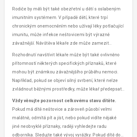
sekundární infekce je celkem běžná, ačkoli ne každý
Rodiče by měli být také obezřetní u dětí s oslabeným
případ neštovic ji způsobuje.
imunitním systémem. V případě dětí, které trpí
chronickým onemocněním nebo užívají léky potlačující
imunitu, může infekce neštovicemi být výrazně
závažnější. Návštěva lékaře zde může zamezit
vážným problémům. I těhotné ženy by měly být velmi
Rozhodnutí navštívit lékaře může být také ovlivněno
opatrné, pokud přijdou do kontaktu s dětmi
přítomností některých specifických příznaků, které
nakaženými neštovicemi, jelikož virus může způsobit
mohou být známkou závažnějšího průběhu nemoci.
závažné komplikace pro plod.
Například, pokud se objeví silný svrbení, které nelze
zvládnout běžnými prostředky, může lékař předepsat
speciální antihistaminika. Také je dobré mít na paměti,
Vždy věnujte pozornost celkovému stavu dítěte.
že lékař může nabídnout antivirotika v případě
Pokud má dítě neštovice a zároveň působí velmi
potřeby, aby zmírnil průběh nemoci.
malátně, odmítá pít a jíst, nebo pokud vidíte nějaké
jiné neobvyklé příznaky, raději vyhledejte radu
odborníka. Sledujte také vývoj vyrážky. Pokud dítě do