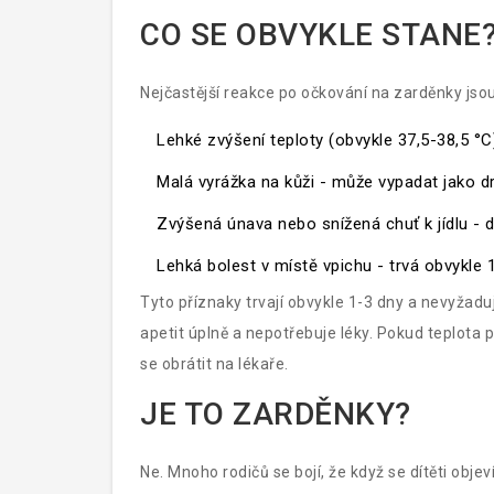
CO SE OBVYKLE STANE
Nejčastější reakce po očkování na zarděnky jso
Lehké zvýšení teploty (obvykle 37,5-38,5 °C)
Malá vyrážka na kůži - může vypadat jako d
Zvýšená únava nebo snížená chuť k jídlu - d
Lehká bolest v místě vpichu - trvá obvykle 
Tyto příznaky trvají obvykle 1-3 dny a nevyžaduj
apetit úplně a nepotřebuje léky. Pokud teplota p
se obrátit na lékaře.
JE TO ZARDĚNKY?
Ne. Mnoho rodičů se bojí, že když se dítěti obje