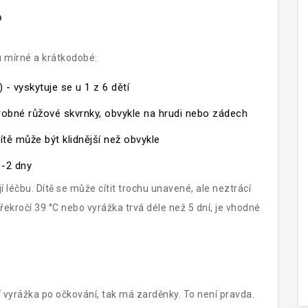
?
u mírné a krátkodobé:
 - vyskytuje se u 1 z 6 dětí
robné růžové skvrnky, obvykle na hrudi nebo zádech
ítě může být klidnější než obvykle
1-2 dny
í léčbu. Dítě se může cítit trochu unavené, ale neztrácí
řekročí 39 °C nebo vyrážka trvá déle než 5 dní, je vhodné
ví vyrážka po očkování, tak má zarděnky. To není pravda.