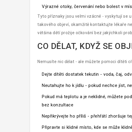
Výrazné otoky, červenání nebo bolest v mís
Tyto příznaky jsou velmi vzácné - vyskytují se
takového objeví, okamžitě kontaktujte lékaře n
většina dětí prožije očkování bez jakýchkoli pro
CO DĚLAT, KDYŽ SE OB
Nemusíte nic dělat - ale můžete pomoci dítěti cít
Dejte dítěti dostatek tekutin - voda, čaj, od
Neutahujte ho k jídlu - pokud nechce jíst, n
Pokud má teplotu a je neklidné, můžete pod
bez konzultace
Nepřikrývejte ho příliš - přehřátí zhoršuje t
Připravte si klidné místo, kde se může klid