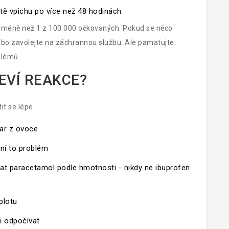
tě vpichu po více než 48 hodinách
 u méně než 1 z 100 000 očkovaných. Pokud se něco
ebo zavolejte na záchrannou službu. Ale pamatujte:
blémů.
JEVÍ REAKCE?
it se lépe:
var z ovoce
ení to problém
at paracetamol podle hmotnosti - nikdy ne ibuprofen
eplotu
ně odpočívat