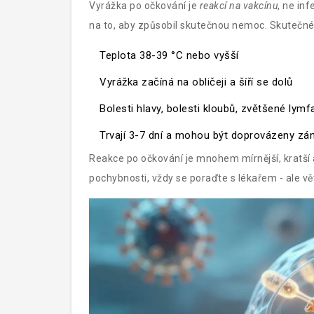
Vyrážka po očkování je
reakcí na vakcínu
, ne inf
na to, aby způsobil skutečnou nemoc. Skutečné 
Teplota 38-39 °C nebo vyšší
Vyrážka začíná na obličeji a šíří se dolů
Bolesti hlavy, bolesti kloubů, zvětšené lymf
Trvají 3-7 dní a mohou být doprovázeny zán
Reakce po očkování je mnohem mírnější, kratší
pochybnosti, vždy se poraďte s lékařem - ale vě