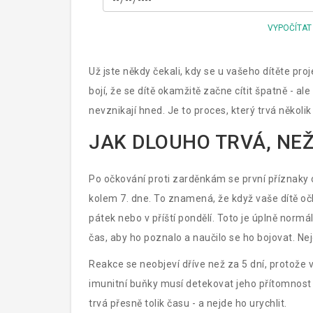
VYPOČÍTAT
Už jste někdy čekali, kdy se u vašeho dítěte pr
bojí, že se dítě okamžitě začne cítit špatně - a
nevznikají hned. Je to proces, který trvá několi
JAK DLOUHO TRVÁ, NEŽ
Po očkování proti zarděnkám se první příznaky
kolem 7. dne. To znamená, že když vaše dítě oč
pátek nebo v příští pondělí. Toto je úplně normá
čas, aby ho poznalo a naučilo se ho bojovat. Nej
Reakce se neobjeví dříve než za 5 dní, protože 
imunitní buňky musí detekovat jeho přítomnost 
trvá přesně tolik času - a nejde ho urychlit.