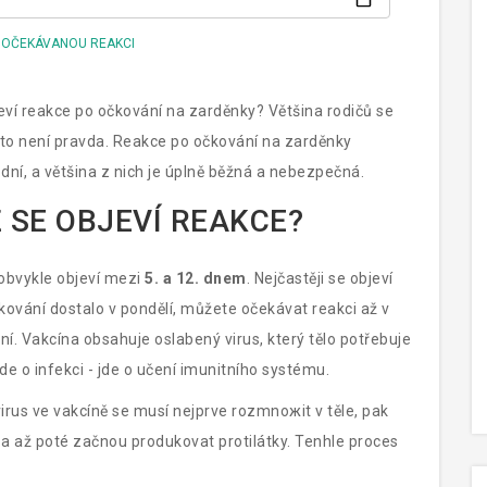
 OČEKÁVANOU REAKCI
ojeví reakce po očkování na zarděnky? Většina rodičů se
le to není pravda. Reakce po očkování na zarděnky
k dní, a většina z nich je úplně běžná a nebezpečná.
 SE OBJEVÍ REAKCE?
 obvykle objeví mezi
5. a 12. dnem
. Nejčastěji se objeví
kování dostalo v pondělí, můžete očekávat reakci až v
lní. Vakcína obsahuje oslabený virus, který tělo potřebuje
de o infekci - jde o učení imunitního systému.
virus ve vakcíně se musí nejprve rozmnожit v těle, pak
a až poté začnou produkovat protilátky. Tenhle proces