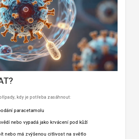
AT?
 případy, kdy je potřeba zasáhnout:
 podání paracetamolu
 svědí nebo vypadá jako krvácení pod kůží
pít nebo má zvýšenou citlivost na světlo