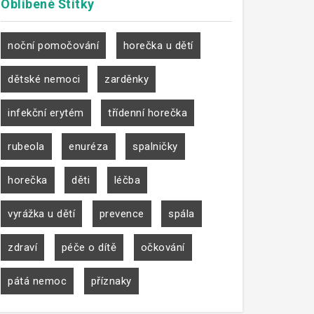
Oblíbené
Štítky
noční pomočování
horečka u dětí
dětské nemoci
zarděnky
infekční erytém
třídenní horečka
rubeola
enuréza
spalničky
horečka
děti
léčba
vyrážka u dětí
prevence
spála
zdraví
péče o dítě
očkování
pátá nemoc
příznaky