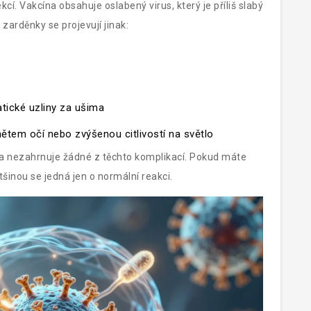
ekcí. Vakcína obsahuje oslabený virus, který je příliš slabý
zarděnky se projevují jinak:
atické uzliny za ušima
ětem očí nebo zvýšenou citlivostí na světlo
 a nezahrnuje žádné z těchto komplikací. Pokud máte
tšinou se jedná jen o normální reakci.