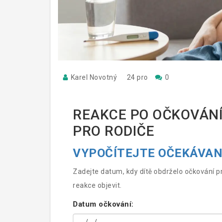
Karel Novotný
24 pro
0
REAKCE PO OČKOVÁNÍ
PRO RODIČE
VYPOČÍTEJTE OČEKÁVAN
Zadejte datum, kdy dítě obdrželo očkování 
reakce objevit.
Datum očkování: