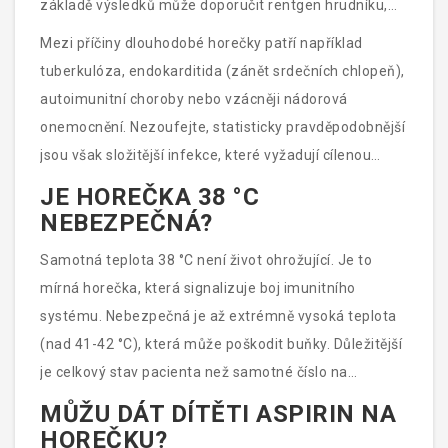
základě výsledků může doporučit rentgen hrudníku,
ultrazvнут nebo konzultaci s interním specialistou.
Mezi příčiny dlouhodobé horečky patří například
tuberkulóza, endokarditida (zánět srdečních chlopeň),
autoimunitní choroby nebo vzácněji nádorová
onemocnění. Nezoufejte, statisticky pravděpodobnější
jsou však složitější infekce, které vyžadují cílenou
antibiotickou nebo antivirovou terapii. Důležité je
JE HOREČKA 38 °C
nepodceňovat tento stav a nechat se řádně vyšetřit.
NEBEZPEČNÁ?
Samotná teplota 38 °C není život ohrožující. Je to
mírná horečka, která signalizuje boj imunitního
systému. Nebezpečná je až extrémně vysoká teplota
(nad 41-42 °C), která může poškodit buňky. Důležitější
je celkový stav pacienta než samotné číslo na
teploměru.
MŮŽU DÁT DÍTĚTI ASPIRIN NA
HOREČKU?