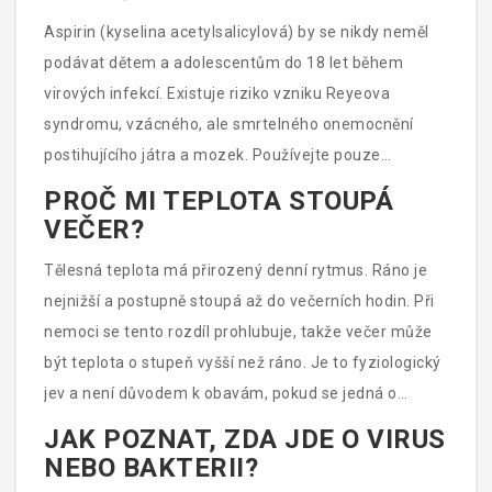
Aspirin (kyselina acetylsalicylová) by se nikdy neměl
podávat dětem a adolescentům do 18 let během
virových infekcí. Existuje riziko vzniku Reyeova
syndromu, vzácného, ale smrtelného onemocnění
postihujícího játra a mozek. Používejte pouze
paracetamol nebo ibuprofen ve věkově přiměřené
PROČ MI TEPLOTA STOUPÁ
dávce.
VEČER?
Tělesná teplota má přirozený denní rytmus. Ráno je
nejnižší a postupně stoupá až do večerních hodin. Při
nemoci se tento rozdíl prohlubuje, takže večer může
být teplota o stupeň vyšší než ráno. Je to fyziologický
jev a není důvodem k obavám, pokud se jedná o
běžnou infekci.
JAK POZNAT, ZDA JDE O VIRUS
NEBO BAKTERII?