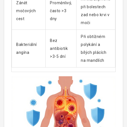
Zánět
Proměnlivý,
při bolestech
močových
často >3
zad nebo krvi v
cest
dny
moči
Při obtížném
Bez
Bakteriální
polykání a
antibiotik
angína
bílých plácích
>3-5 dní
na mandlích