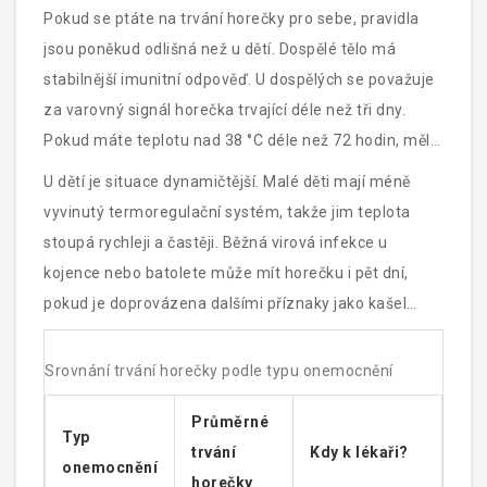
Pokud se ptáte na trvání horečky pro sebe, pravidla
jsou poněkud odlišná než u dětí. Dospělé tělo má
stabilnější imunitní odpověď. U dospělých se považuje
za varovný signál horečka trvající déle než tři dny.
Pokud máte teplotu nad 38 °C déle než 72 hodin, měli
byste navštívit praktického lékaře. Dlouhodobější
U dětí je situace dynamičtější. Malé děti mají méně
horečka u dospělého může naznačovat chronickou
vyvinutý termoregulační systém, takže jim teplota
infekci, zánětlivé onemocnění nebo jiné systémové
stoupá rychleji a častěji. Běžná virová infekce u
problémy, které vyžadují laboratorní vyšetření.
kojence nebo batolete může mít horečku i pět dní,
pokud je doprovázena dalšími příznaky jako kašel
nebo rýma a dítě se jinak cítí relativně dobře (pije,
hraje si, reaguje). Klíčovým ukazatelem není pouze
Srovnání trvání horečky podle typu onemocnění
délka trvání, ale celkový stav dítěte. Aktivní dítě s
Průměrné
horečkou je často lepší prognózou než letargické dítě
Typ
trvání
Kdy k lékaři?
s mírně zvýšenou teplotou.
onemocnění
horečky