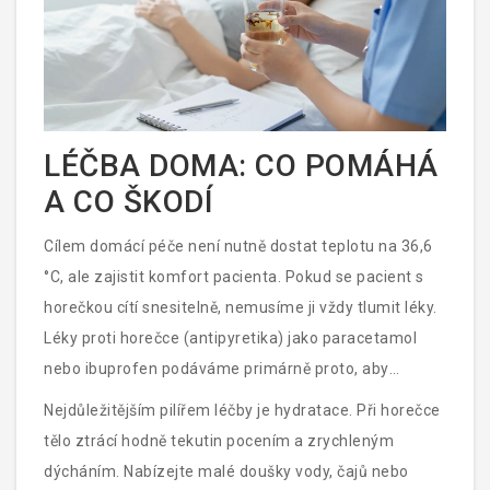
LÉČBA DOMA: CO POMÁHÁ
A CO ŠKODÍ
Cílem domácí péče není nutně dostat teplotu na 36,6
°C, ale zajistit komfort pacienta. Pokud se pacient s
horečkou cítí snesitelně, nemusíme ji vždy tlumit léky.
Léky proti horečce (antipyretika) jako paracetamol
nebo ibuprofen podáváme primárně proto, aby
zmírnila bolesti a umožnily pacientovi odpočívat a pít.
Nejdůležitějším pilířem léčby je hydratace. Při horečce
tělo ztrácí hodně tekutin pocením a zrychleným
dýcháním. Nabízejte malé doušky vody, čajů nebo