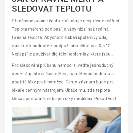
SLEDOVAT TEPLOTU
Předčasné panice často způsobuje nesprávné měření.
Teplota měřená pod paží je vždy nižší než reálná
tělesná teplota. Abychom získali spolehlivý údaj,
musíme k hodnotě z podpaží připočítat cca 0,5 °C.
Nejlepší je používat digitální teploměry, které jsou
přesné a bezpečné. Infračervené ušní teploměry jsou
Pro sledování průběhu nemoci si vedte jednoduchý
rychlé, ale jejich přesnost závisí na správném umístění
deník. Zapíšte si čas měření, naměřenou hodnotu a
sondy a čistotě zvukovodu.
použité léky proti horečce. Tento záznam bude pro
lékaře cenným nástrojem. Ukáže mu, zda teplota
klesá spontánně, nebo jen díky medikaci. Pokud vidíte,
že intervaly mezi dávkami paracetamolu se zkracují a
teplota znovu stoupá, je to indikátor, že onemocnění
možná neprobíhá rutinním kursem.