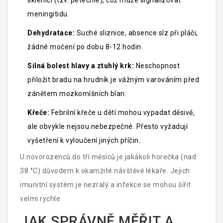
sklenicí (tzv. petechie), což může signalizovat
meningitidu.
Dehydratace:
Suché sliznice, absence slz při pláči,
žádné močení po dobu 8-12 hodin.
Silná bolest hlavy a ztuhlý krk:
Neschopnost
přiložit bradu na hrudník je vážným varováním před
zánětem mozkomíšních blan.
Křeče:
Febrilní křeče u dětí mohou vypadat děsivě,
ale obvykle nejsou nebezpečné. Přesto vyžadují
vyšetření k vyloučení jiných příčin.
U novorozenců do tří měsíců je jakákoli horečka (nad
38 °C) důvodem k okamžité návštěvě lékaře. Jejich
imunitní systém je nezralý a infekce se mohou šířit
velmi rychle.
JAK SPRÁVNĚ MĚŘIT A