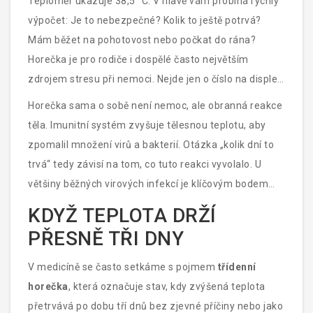
Teploměr ukazuje 38,5 °C. V hlavě vám probíhá rychlý
výpočet: Je to nebezpečné? Kolik to ještě potrvá?
Mám běžet na pohotovost nebo počkat do rána?
Horečka je pro rodiče i dospělé často největším
zdrojem stresu při nemoci. Nejde jen o číslo na displeji,
ale o otázku času. Znáte-li typické průběhy různých
Horečka sama o sobě není nemoc, ale obranná reakce
nemocí, přestanete se bát každého nárůstu teploty a
těla. Imunitní systém zvyšuje tělesnou teplotu, aby
začnete vědět, kdy skutečně potřebujete odbornou
zpomalil množení virů a bakterií. Otázka „kolik dní to
pomoc.
trvá“ tedy závisí na tom, co tuto reakci vyvolalo. U
většiny běžných virových infekcí je klíčovým bodem
třetí den. Pokud teplota přetrvává déle, mění se
KDYŽ TEPLOTA DRŽÍ
kontext situace a vyžaduje jiný přístup.
PŘESNĚ TŘI DNY
V medicíně se často setkáme s pojmem
třídenní
horečka
, která označuje stav, kdy zvýšená teplota
přetrvává po dobu tří dnů bez zjevné příčiny nebo jako