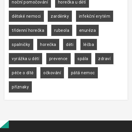
noční pomočování
horečka u dětí
dětské nemoci
zarděnky
infekční erytém
třídenní horečka
rubeola
enuréza
spalničky
horečka
děti
léčba
vyrážka u dětí
prevence
spála
zdraví
péče o dítě
očkování
pátá nemoc
příznaky