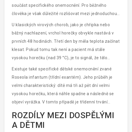
součást specifického onemocnění. Pro běžného
člověka je však důležité rozlišovat mezi jednoduchou
virovou infekcí a vážnějšími stavy.
U klasických virových chorob, jako je chřipka nebo
běžný nachlazení, vrchol horečky obvykle nastává v
prvních 48 hodinách. Třetí den by měla teplota začínat
klesat. Pokud tomu tak není a pacient má stále
vysokou horečku (nad 39 °C), je to signál, že tělo
bojuje s něčím silnějším. Může jít o sekundární
Existuje také specifické dětské onemocnění zvané
bakteriální infekci, která se přidala k původnímu viru,
Roseola infantum
(třídní exantém). Jeho průběh je
nebo o jiný typ zápalu plic, otitis media (zánět
velmi charakteristický: dítě má tři až pět dní velmi
středního ucha) či pyelonefritidu (zánět ledvin).
vysokou horečku, která náhle spadne a následně se
objeví vyrážka. V tomto případě je třídenní trvání
horečky typickým znakem nemoci a po jejím odeznění
ROZDÍLY MEZI DOSPĚLÝMI
se stav dítěte rychle zlepšuje.
A DĚTMI