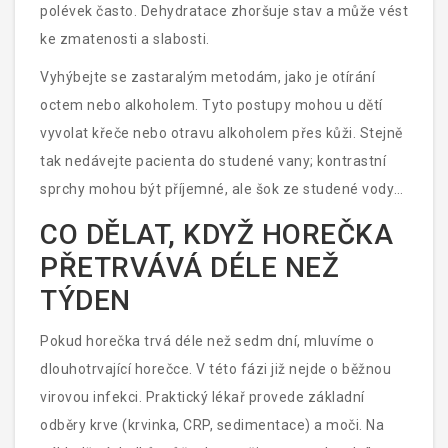
polévek často. Dehydratace zhoršuje stav a může vést
ke zmatenosti a slabosti.
Vyhýbejte se zastaralým metodám, jako je otírání
octem nebo alkoholem. Tyto postupy mohou u dětí
vyvolat křeče nebo otravu alkoholem přes kůži. Stejně
tak nedávejte pacienta do studené vany; kontrastní
sprchy mohou být příjemné, ale šok ze studené vody
může zvýšit tepovou frekvenci a zhoršit pohodu.
CO DĚLAT, KDYŽ HOREČKA
PŘETRVÁVÁ DÉLE NEŽ
TÝDEN
Pokud horečka trvá déle než sedm dní, mluvíme o
dlouhotrvající horečce. V této fázi již nejde o běžnou
virovou infekci. Praktický lékař provede základní
odběry krve (krvinka, CRP, sedimentace) a moči. Na