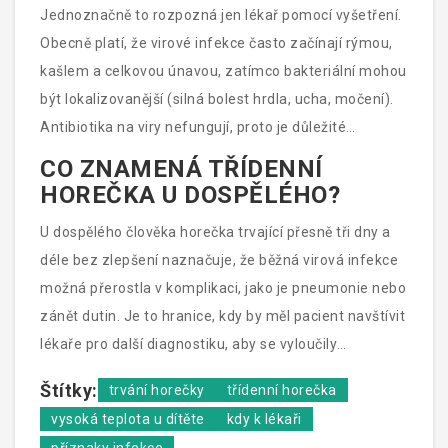
Jednoznačně to rozpozná jen lékař pomocí vyšetření.
Obecně platí, že virové infekce často začínají rýmou,
kašlem a celkovou únavou, zatímco bakteriální mohou
být lokalizovanější (silná bolest hrdla, ucha, močení).
Antibiotika na viry nefungují, proto je důležité
nespěchat s jejich užíváním bez ordinace lékaře.
CO ZNAMENÁ TŘÍDENNÍ
HOREČKA U DOSPĚLÉHO?
U dospělého člověka horečka trvající přesně tři dny a
déle bez zlepšení naznačuje, že běžná virová infekce
možná přerostla v komplikaci, jako je pneumonie nebo
zánět dutin. Je to hranice, kdy by měl pacient navštívit
lékaře pro další diagnostiku, aby se vyloučily
závažnější příčiny.
Štítky:
trvání horečky
třídenní horečka
vysoká teplota u dítěte
kdy k lékaři