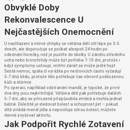
Obvyklé Doby
Rekonvalescence U
Nejčastějších Onemocnění
U nachlazení a mírné chřipky se většina dětí cítí lépe po 3‑5
dnech, ale doporučuje se počkat alespoň 24 hodin po
odeznění horečky, než je pustíte do školky. U zánětu středního
ucha nebo bronchitidy může být potřeba 7‑10 dní, protože i
když symptomy ustoupí, vnitřní zánět se může ještě hojit.
Šestá nemoc, spála či vyrážka po neštovicích často vyžadují
5‑7 dnů klidu, protože tělo potřebuje čas obnovit poškozenou
kůži a sliznice.
Po operaci, například odstranění mandlí, je typické, že první
dva dny jsou nejkritičtější. Většina dětí pak potřebuje dalších
5‑7 dní, aby se přirozeně přizpůsobila změně a mohla jednat
běžně. Důležité je sledovat bolest a schopnost jíst – pokud
dítě zvládá menší jídla a nepociťuje silnou bolest, můžete
denně zvyšovat aktivitu.
Jak Podpořit Rychlé Zotavení