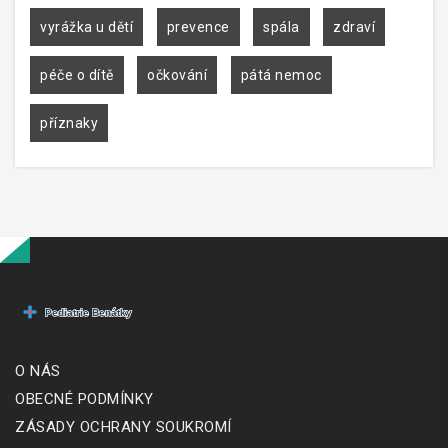
vyrážka u dětí
prevence
spála
zdraví
péče o dítě
očkování
pátá nemoc
příznaky
O NÁS
OBECNÉ PODMÍNKY
ZÁSADY OCHRANY SOUKROMÍ