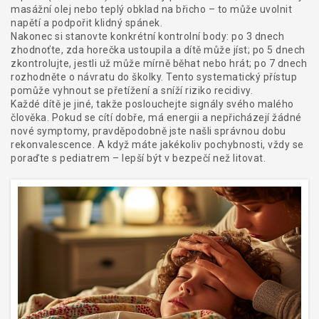
masážní olej nebo teplý obklad na břicho – to může uvolnit
napětí a podpořit klidný spánek.
Nakonec si stanovte konkrétní kontrolní body: po 3 dnech
zhodnoťte, zda horečka ustoupila a dítě může jíst; po 5 dnech
zkontrolujte, jestli už může mírně běhat nebo hrát; po 7 dnech
rozhodněte o návratu do školky. Tento systematický přístup
pomůže vyhnout se přetížení a sníží riziko recidivy.
Každé dítě je jiné, takže poslouchejte signály svého malého
člověka. Pokud se cítí dobře, má energii a nepřicházejí žádné
nové symptomy, pravděpodobně jste našli správnou dobu
rekonvalescence. A když máte jakékoliv pochybnosti, vždy se
poraďte s pediatrem – lepší být v bezpečí než litovat.