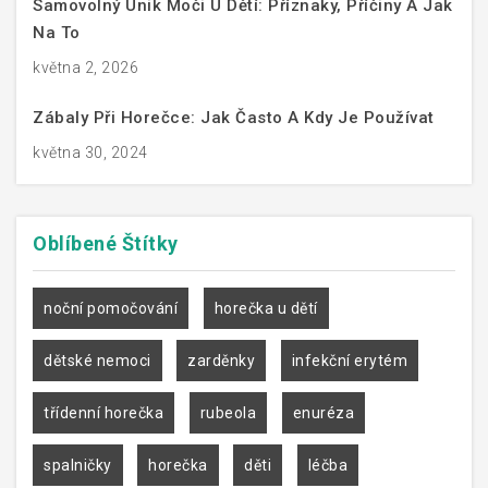
Samovolný Únik Moči U Dětí: Příznaky, Příčiny A Jak
Na To
května 2, 2026
Zábaly Při Horečce: Jak Často A Kdy Je Používat
května 30, 2024
Oblíbené
Štítky
noční pomočování
horečka u dětí
dětské nemoci
zarděnky
infekční erytém
třídenní horečka
rubeola
enuréza
spalničky
horečka
děti
léčba