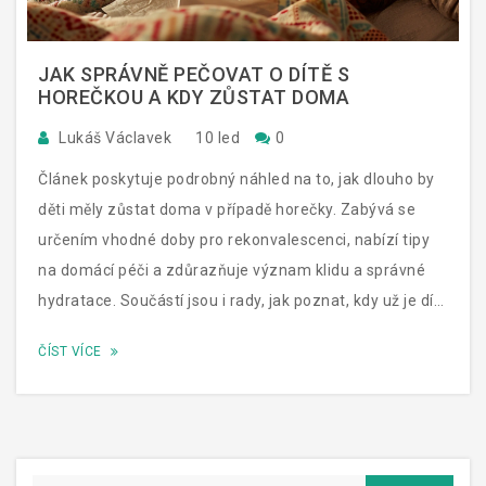
JAK SPRÁVNĚ PEČOVAT O DÍTĚ S
HOREČKOU A KDY ZŮSTAT DOMA
Lukáš Václavek
10 led
0
Článek poskytuje podrobný náhled na to, jak dlouho by
děti měly zůstat doma v případě horečky. Zabývá se
určením vhodné doby pro rekonvalescenci, nabízí tipy
na domácí péči a zdůrazňuje význam klidu a správné
hydratace. Součástí jsou i rady, jak poznat, kdy už je dítě
připravené vrátit se do školy nebo školky.
ČÍST VÍCE