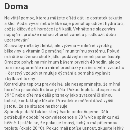
Doma
Největší pomoc, kterou můžete dítěti dát, je dostatek tekutin
a klid. Voda, vývar nebo lehké čaje pomáhají udržet hydrataci,
což je klíčové při horečce i při kašli. Vyhněte se slazeným
nápojům, protože mohou zhoršit zánět a prodloužit dobu
uzdravování.
Strava by měla být lehká, ale výživná – mléčné výrobky,
bílkoviny a vitamín C pomáhají imunitnímu systému. Pokud
má dítě sníženou chuť k jídlu, podávejte menší porce častěji.
Omezte pohyb na minimum během prvních 48 hodin, ale po
tom nezapomeňte na mírné procházky na čerstvém vzduchu
– čerstvý vzduch stimuluje dýchání a pomáhá vyplavit
zbytkové toxiny.
Kontrolujte teplotu pravidelně, ale nezapomínejte, že mírná
horečka je součástí obrany těla. Pokud teplota stoupne nad
39 °C nebo dítě má další příznaky jako zvracení či silnou
bolest, kontaktujte lékaře. Pravidelné měření dává vyšší
jistotu, že se situace nezhoršuje.
Spánek je další faktor, který často podceňujeme. Děti
potřebují v období rekonvalescence o 30 % více spánku než
běžně. Ujistěte se, že pokoj je tmavý, tichý a má příjemnou
teplotu (okolo 20 °C). Pokud mají potíže usnout, zkusíte lehký