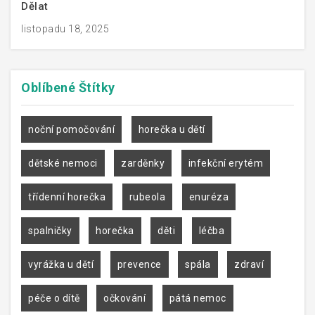
Dělat
listopadu 18, 2025
Oblíbené
Štítky
noční pomočování
horečka u dětí
dětské nemoci
zarděnky
infekční erytém
třídenní horečka
rubeola
enuréza
spalničky
horečka
děti
léčba
vyrážka u dětí
prevence
spála
zdraví
péče o dítě
očkování
pátá nemoc