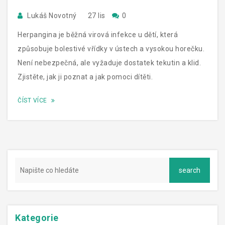
Lukáš Novotný
27 lis
0
Herpangina je běžná virová infekce u dětí, která
způsobuje bolestivé vřídky v ústech a vysokou horečku.
Není nebezpečná, ale vyžaduje dostatek tekutin a klid.
Zjistěte, jak ji poznat a jak pomoci dítěti.
ČÍST VÍCE
Kategorie