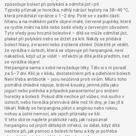
způsobuje bolest při polykání a odmítá jíst i pít.
Typický příznak je
horečka
,
náhlý nárůst teploty na 38–40 °C,
která předchází vyrážce o 1–2 dny
. Poté se v zadní části
hltanu a na měkkém patře objeví malé, červené pupínky, které
se rychle mění na bílé nebo šedé vředy s červeným obvodem.
Tyto vředy jsou hrozně bolestivé – dítě se může odmítat jíst,
plakat při polykání nebo se držet za krk. Někdy se přidává
bolest hlavy, zvracení nebo zvýšená slinění. Důležité je vědět,
že
vyrážka v ústech
,
která se objevuje při herpangině, není
nakažlivá, když už je vidět – infekční je dítě ještě předtím, než
se vyrážka objeví
.
Herpangina sama o sobě nevyžaduje léky. Tělo si s ní poradí
za 5–7 dní. Klíč je v klidu, dostatečném pití a odlehčení bolesti.
Není třeba antibiotik – jsou neúčinná proti virům. Místo toho
pomáhá chladné nápoje, ledové kousky, jemná jídla jako
jogurt nebo polévka a případně paracetamol pro snížení
horečky a bolesti. Pokud dítě nechce pít vůbec, má sucho v
ústech, nebo horečka přetrvává déle než tři dny, je čas jít k
lékaři. Někdy se herpangina plést s angínou nebo rukou,
nohou a ústní nemocí, ale jejich příznaky se liší.
V této sbírce najdete praktické rady, jak rozpoznat
herpanginu od jiných dětských infekcí, co dělat, když dítě
nechce pít, jak pomoci s bolestí hrtanu a kdy je potřeba