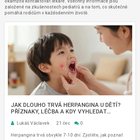
okamžitě kontaktovat lékaře. Všechny informace jsou
založené na zkušenostech pediatrů a na tom, co skutečně
pomáhá rodičům v každodenním životě.
JAK DLOUHO TRVÁ HERPANGINA U DĚTÍ?
PŘÍZNAKY, LÉČBA A KDY VYHLEDAT
LÉKAŘE
Lukáš Václavek
21 čec
0
Herpangina trvá obvykle 7-10 dní. Zjistěte, jak poznat