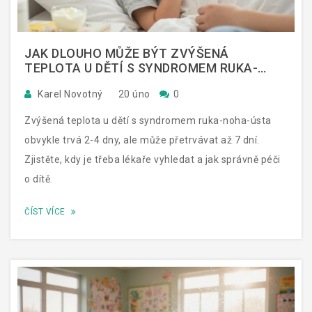
JAK DLOUHO MŮŽE BÝT ZVÝŠENÁ
TEPLOTA U DĚTÍ S SYNDROMEM RUKA-
NOHA-ÚSTA?
Karel Novotný
20 úno
0
Zvýšená teplota u dětí s syndromem ruka-noha-ústa
obvykle trvá 2-4 dny, ale může přetrvávat až 7 dní.
Zjistěte, kdy je třeba lékaře vyhledat a jak správně péči
o dítě.
ČÍST VÍCE