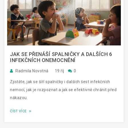
JAK SE PŘENÁŠÍ SPALNIČKY A DALŠÍCH 6
INFEKČNÍCH ONEMOCNĚNÍ
Radmila Novotná
19 říj
0
Zjistěte, jak se šíří spalničky i dalších šest infekčních
nemocí, jak je rozpoznat a jak se efektivně chránit před
nákazou.
ČÍST VÍCE