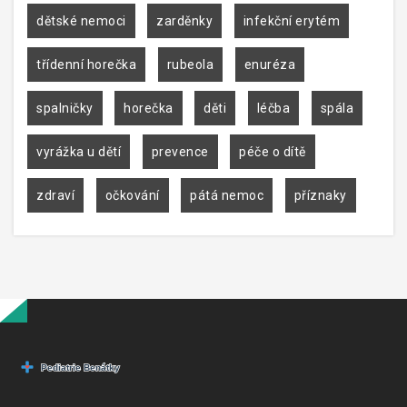
dětské nemoci
zarděnky
infekční erytém
třídenní horečka
rubeola
enuréza
spalničky
horečka
děti
léčba
spála
vyrážka u dětí
prevence
péče o dítě
zdraví
očkování
pátá nemoc
příznaky