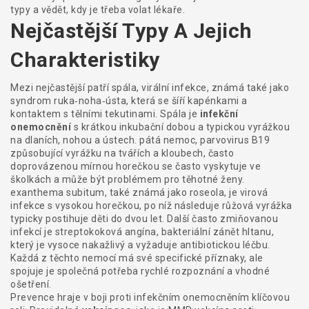
typy a vědět, kdy je třeba volat lékaře.
Nejčastější Typy A Jejich
Charakteristiky
Mezi nejčastější patří
spála
,
virální infekce, známá také jako
syndrom ruka‑noha‑ústa, která se šíří kapénkami a
kontaktem s tělními tekutinami
. Spála je
infekční
onemocnění
s krátkou inkubační dobou a typickou vyrážkou
na dlaních, nohou a ústech.
pátá nemoc
,
parvovirus B19
způsobující vyrážku na tvářích a kloubech, často
doprovázenou mírnou horečkou
se často vyskytuje ve
školkách a může být problémem pro těhotné ženy.
exanthema subitum
,
také známá jako roseola, je virová
infekce s vysokou horečkou, po níž následuje růžová vyrážka
typicky postihuje děti do dvou let. Další často zmiňovanou
infekcí je
streptokoková angína
,
bakteriální zánět hltanu,
který je vysoce nakažlivý a vyžaduje antibiotickou léčbu
.
Každá z těchto nemocí má své specifické příznaky, ale
spojuje je společná potřeba rychlé rozpoznání a vhodné
ošetření.
Prevence hraje v boji proti infekčním onemocněním klíčovou