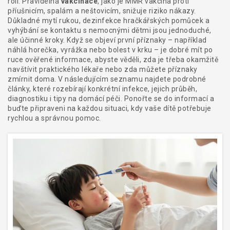
roli. Pravidelná
vakcinace
, jako je MMR vakcína proti
příušnicím, spalám a neštovicím, snižuje riziko nákazy.
Důkladné mytí rukou, dezinfekce hračkářských pomůcek a
vyhýbání se kontaktu s nemocnými dětmi jsou jednoduché,
ale účinné kroky. Když se objeví první příznaky – například
náhlá horečka, vyrážka nebo bolest v krku – je dobré mít po
ruce ověřené informace, abyste věděli, zda je třeba okamžitě
navštívit praktického lékaře nebo zda můžete příznaky
zmírnit doma. V následujícím seznamu najdete podrobné
články, které rozebírají konkrétní infekce, jejich průběh,
diagnostiku i tipy na domácí péči. Ponořte se do informací a
buďte připraveni na každou situaci, kdy vaše dítě potřebuje
rychlou a správnou pomoc.