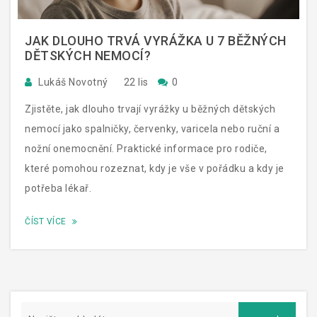
JAK DLOUHO TRVÁ VYRÁŽKA U 7 BĚŽNÝCH
DĚTSKÝCH NEMOCÍ?
Lukáš Novotný
22 lis
0
Zjistěte, jak dlouho trvají vyrážky u běžných dětských
nemocí jako spalničky, červenky, varicela nebo ruční a
nožní onemocnění. Praktické informace pro rodiče,
které pomohou rozeznat, kdy je vše v pořádku a kdy je
potřeba lékař.
ČÍST VÍCE