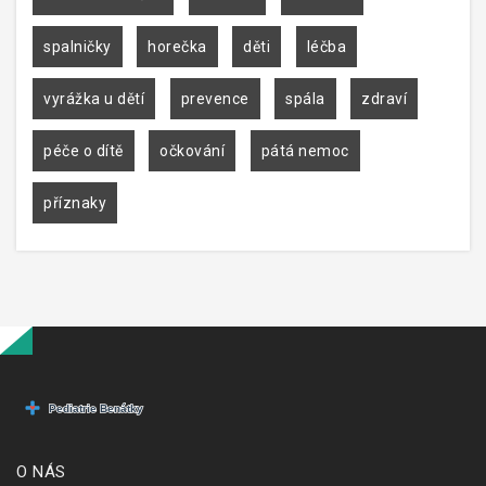
spalničky
horečka
děti
léčba
vyrážka u dětí
prevence
spála
zdraví
péče o dítě
očkování
pátá nemoc
příznaky
O NÁS