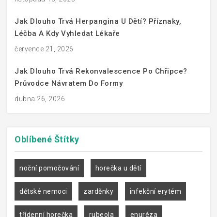
Jak Dlouho Trvá Herpangina U Dětí? Příznaky,
Léčba A Kdy Vyhledat Lékaře
července 21, 2026
Jak Dlouho Trvá Rekonvalescence Po Chřipce?
Průvodce Návratem Do Formy
dubna 26, 2026
Oblíbené
Štítky
noční pomočování
horečka u dětí
dětské nemoci
zarděnky
infekční erytém
třídenní horečka
rubeola
enuréza