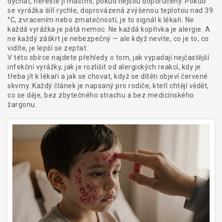
dýchat, neřešte ji mastmi, pokud nejsou doporučeny. Pokud
se vyrážka šíří rychle, doprovázená zvýšenou teplotou nad 39
°C, zvracením nebo zmatečností, je to signál k lékaři. Ne
každá vyrážka je pátá nemoc. Ne každá kopřivka je alergie. A
ne každý záškrt je nebezpečný — ale když nevíte, co je to, co
vidíte, je lepší se zeptat.
V této sbírce najdete přehledy o tom, jak vypadají nejčastější
infekční vyrážky, jak je rozlišit od alergických reakcí, kdy je
třeba jít k lékaři a jak se chovat, když se dítěti objeví červené
skvrny. Každý článek je napsaný pro rodiče, kteří chtějí vědět,
co se děje, bez zbytečného strachu a bez medicínského
žargonu.