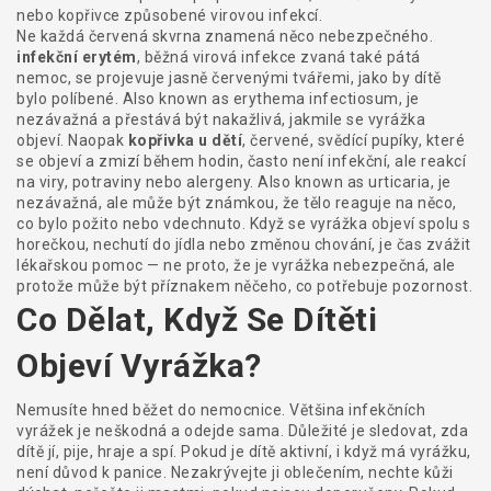
nebo kopřivce způsobené virovou infekcí.
Ne každá červená skvrna znamená něco nebezpečného.
infekční erytém
,
běžná virová infekce zvaná také pátá
nemoc, se projevuje jasně červenými tvářemi, jako by dítě
bylo políbené
. Also known as
erythema infectiosum
, je
nezávažná a přestává být nakažlivá, jakmile se vyrážka
objeví.
Naopak
kopřivka u dětí
,
červené, svědící pupíky, které
se objeví a zmizí během hodin, často není infekční, ale reakcí
na viry, potraviny nebo alergeny
. Also known as
urticaria
, je
nezávažná, ale může být známkou, že tělo reaguje na něco,
co bylo požito nebo vdechnuto.
Když se vyrážka objeví spolu s
horečkou, nechutí do jídla nebo změnou chování, je čas zvážit
lékařskou pomoc — ne proto, že je vyrážka nebezpečná, ale
protože může být příznakem něčeho, co potřebuje pozornost.
Co Dělat, Když Se Dítěti
Objeví Vyrážka?
Nemusíte hned běžet do nemocnice. Většina infekčních
vyrážek je neškodná a odejde sama. Důležité je sledovat, zda
dítě jí, pije, hraje a spí. Pokud je dítě aktivní, i když má vyrážku,
není důvod k panice. Nezakrývejte ji oblečením, nechte kůži