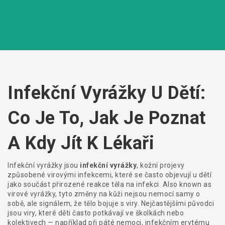
Infekční Vyrážky U Dětí:
Co Je To, Jak Je Poznat
A Kdy Jít K Lékaři
Infekční vyrážky jsou
infekční vyrážky
,
kožní projevy
způsobené virovými infekcemi, které se často objevují u dětí
jako součást přirozené reakce těla na infekci
. Also known as
virové vyrážky
, tyto změny na kůži nejsou nemocí samy o
sobě, ale signálem, že tělo bojuje s viry.
Nejčastějšími původci
jsou viry, které děti často potkávají ve školkách nebo
kolektivech — například při páté nemoci, infekčním erytému