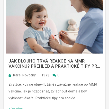
JAK DLOUHO TRVÁ REAKCE NA MMR
VAKCÍNU? PŘEHLED A PRAKTICKÉ TIPY PRO
RODIČE
Karel Novotný
13 říj
0
Zjistěte, kdy se objeví běžné i závažné reakce po MMR
vakcíně, jak je rozpoznat, zvládnout doma a kdy
vyhledat lékaře. Praktické tipy pro rodiče.