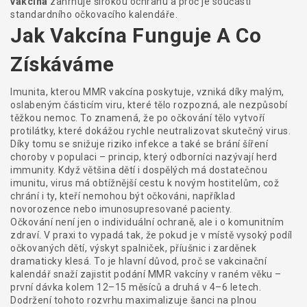
vakcína
zahrnuje širokou ochranu a proč je součástí
standardního očkovacího kalendáře.
Jak Vakcína Funguje A Co
Získáváme
Imunita, kterou MMR vakcína poskytuje, vzniká díky malým,
oslabeným částicím viru, které tělo rozpozná, ale nezpůsobí
těžkou nemoc. To znamená, že po očkování tělo vytvoří
protilátky, které dokážou rychle neutralizovat skutečný virus.
Díky tomu se snižuje riziko infekce a také se brání šíření
choroby v populaci – princip, který odborníci nazývají herd
immunity. Když většina dětí i dospělých má dostatečnou
imunitu, virus má obtížnější cestu k novým hostitelům, což
chrání i ty, kteří nemohou být očkováni, například
novorozence nebo imunosupresované pacienty.
Očkování není jen o individuální ochraně, ale i o komunitním
zdraví. V praxi to vypadá tak, že pokud je v místě vysoký podíl
očkovaných dětí, výskyt spalniček, příušnic i zarděnek
dramaticky klesá. To je hlavní důvod, proč se vakcinační
kalendář snaží zajistit podání MMR vakcíny v raném věku –
první dávka kolem 12–15 měsíců a druhá v 4–6 letech.
Dodržení tohoto rozvrhu maximalizuje šanci na plnou