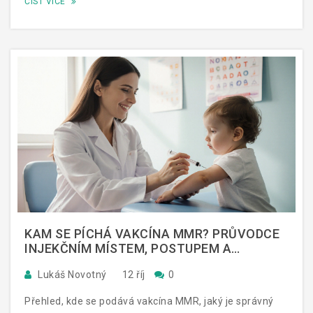
ČÍST VÍCE
KAM SE PÍCHÁ VAKCÍNA MMR? PRŮVODCE
INJEKČNÍM MÍSTEM, POSTUPEM A
NÁSLEDNOU PÉČÍ
Lukáš Novotný
12 říj
0
Přehled, kde se podává vakcína MMR, jaký je správný