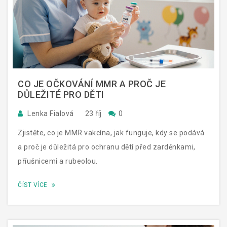
CO JE OČKOVÁNÍ MMR A PROČ JE
DŮLEŽITÉ PRO DĚTI
Lenka Fialová
23 říj
0
Zjistěte, co je MMR vakcína, jak funguje, kdy se podává
a proč je důležitá pro ochranu dětí před zarděnkami,
příušnicemi a rubeolou.
ČÍST VÍCE