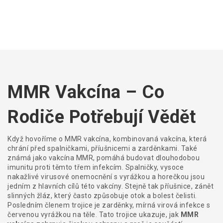
MMR Vakcína – Co
Rodiče Potřebují Vědět
Když hovoříme o
MMR vakcína
,
kombinovaná vakcína, která
chrání před spalničkami, příušnicemi a zarděnkami
. Také
známá jako
vakcína MMR
, pomáhá budovat dlouhodobou
imunitu proti těmto třem infekcím.
Spalničky
,
vysoce
nakažlivé virusové onemocnění s vyrážkou a horečkou
jsou
jedním z hlavních cílů této vakcíny. Stejně tak
příušnice
,
zánět
slinných žláz, který často způsobuje otok a bolest čelisti
.
Posledním členem trojice je
zarděnky
,
mírná virová infekce s
červenou vyrážkou na těle
. Tato trojice ukazuje, jak
MMR