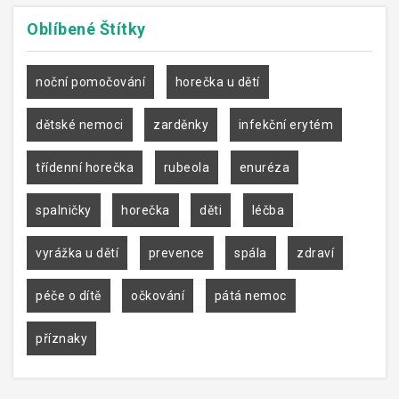
Oblíbené
Štítky
noční pomočování
horečka u dětí
dětské nemoci
zarděnky
infekční erytém
třídenní horečka
rubeola
enuréza
spalničky
horečka
děti
léčba
vyrážka u dětí
prevence
spála
zdraví
péče o dítě
očkování
pátá nemoc
příznaky