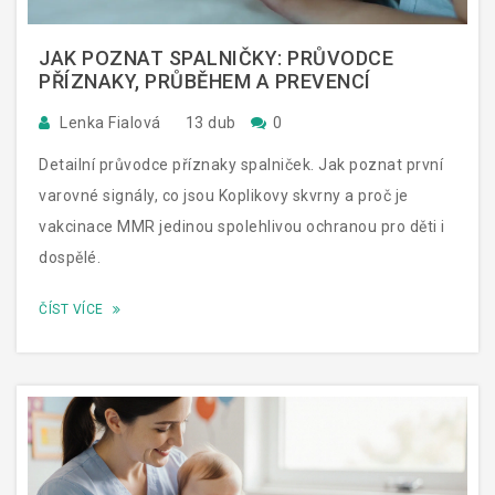
JAK POZNAT SPALNIČKY: PRŮVODCE
PŘÍZNAKY, PRŮBĚHEM A PREVENCÍ
Lenka Fialová
13 dub
0
Detailní průvodce příznaky spalniček. Jak poznat první
varovné signály, co jsou Koplikovy skvrny a proč je
vakcinace MMR jedinou spolehlivou ochranou pro děti i
dospělé.
ČÍST VÍCE