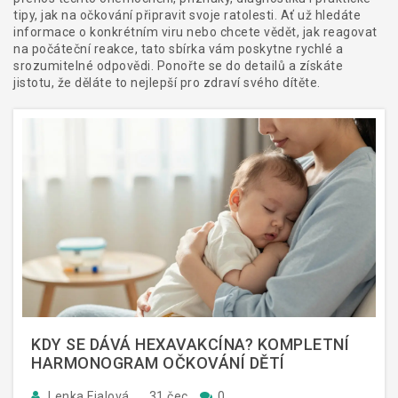
tipy, jak na očkování připravit svoje ratolesti. Ať už hledáte
informace o konkrétním viru nebo chcete vědět, jak reagovat
na počáteční reakce, tato sbírka vám poskytne rychlé a
srozumitelné odpovědi. Ponořte se do detailů a získáte
jistotu, že děláte to nejlepší pro zdraví svého dítěte.
KDY SE DÁVÁ HEXAVAKCÍNA? KOMPLETNÍ
HARMONOGRAM OČKOVÁNÍ DĚTÍ
Lenka Fialová
31 čec
0