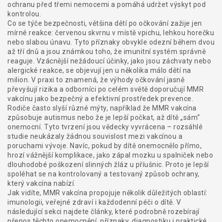
ochranu před třemi nemocemi a pomáhá udržet výskyt pod
kontrolou.
Co se týče bezpečnosti, většina dětí po očkování zažije jen
mírné reakce: červenou skvrnu v místě vpichu, lehkou horečku
nebo slabou únavu. Tyto příznaky obvykle odezní během dvou
až tří dnů a jsou známkou toho, že imunitní systém správně
reaguje. Vzácnější nežádoucí účinky, jako jsou záchvaty nebo
alergické reakce, se objevují jen u několika málo dětí na
milion. V praxi to znamená, že výhody očkování jasně
převyšují rizika a odborníci po celém světě doporučují MMR
vakcínu jako bezpečný a efektivní prostředek prevence.
Rodiče často slyší různé mýty, například že MMR vakcína
způsobuje autismus nebo že je lepší počkat, až dítě „sám“
onemocní. Tyto tvrzení jsou vědecky vyvrácena – rozsáhlé
studie neukázaly žádnou souvislost mezi vakcínou a
poruchami vývoje. Navíc, pokud by dítě onemocnělo přímo,
hrozí vážnější komplikace, jako zápal mozku u spalniček nebo
dlouhodobé poškození slinných žláz u příušnic. Proto je lepší
spoléhat se na kontrolovaný a testovaný způsob ochrany,
který vakcína nabízí.
Jak vidíte, MMR vakcína propojuje několik důležitých oblastí:
imunologii, veřejné zdraví i každodenní péči o dítě. V
následující sekci najdete články, které podrobně rozebírají
přenos těchto onemocnění, příznaky, diagnostiku i praktické