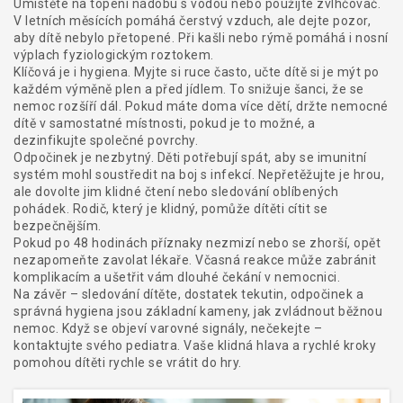
Umístěte na topení nádobu s vodou nebo použijte zvlhčovač.
V letních měsících pomáhá čerstvý vzduch, ale dejte pozor,
aby dítě nebylo přetopené. Při kašli nebo rýmě pomáhá i nosní
výplach fyziologickým roztokem.
Klíčová je i hygiena. Myjte si ruce často, učte dítě si je mýt po
každém výměně plen a před jídlem. To snižuje šanci, že se
nemoc rozšíří dál. Pokud máte doma více dětí, držte nemocné
dítě v samostatné místnosti, pokud je to možné, a
dezinfikujte společné povrchy.
Odpočinek je nezbytný. Děti potřebují spát, aby se imunitní
systém mohl soustředit na boj s infekcí. Nepřetěžujte je hrou,
ale dovolte jim klidné čtení nebo sledování oblíbených
pohádek. Rodič, který je klidný, pomůže dítěti cítit se
bezpečnějším.
Pokud po 48 hodinách příznaky nezmizí nebo se zhorší, opět
nezapomeňte zavolat lékaře. Včasná reakce může zabránit
komplikacím a ušetřit vám dlouhé čekání v nemocnici.
Na závěr – sledování dítěte, dostatek tekutin, odpočinek a
správná hygiena jsou základní kameny, jak zvládnout běžnou
nemoc. Když se objeví varovné signály, nečekejte –
kontaktujte svého pediatra. Vaše klidná hlava a rychlé kroky
pomohou dítěti rychle se vrátit do hry.