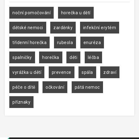
noční pomočování
horečka u dětí
dětské nemoci
zarděnky
infekční erytém
třídenní horečka
rubeola
enuréza
spalničky
horečka
děti
léčba
vyrážka u dětí
prevence
spála
zdraví
péče o dítě
očkování
pátá nemoc
příznaky