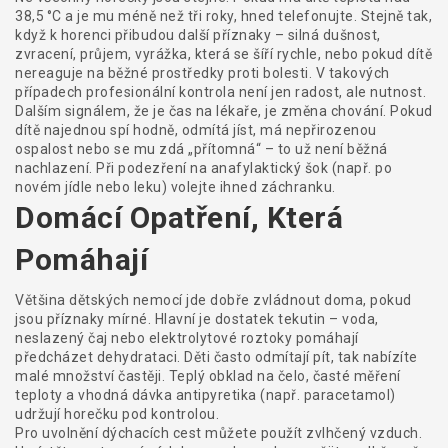
38,5 °C a je mu méně než tři roky, hned telefonujte. Stejně tak,
když k horenci přibudou další příznaky – silná dušnost,
zvracení, průjem, vyrážka, která se šíří rychle, nebo pokud dítě
nereaguje na běžné prostředky proti bolesti. V takových
případech profesionální kontrola není jen radost, ale nutnost.
Dalším signálem, že je čas na lékaře, je změna chování. Pokud
dítě najednou spí hodně, odmítá jíst, má nepřirozenou
ospalost nebo se mu zdá „přítomná“ – to už není běžná
nachlazení. Při podezření na anafylaktický šok (např. po
novém jídle nebo leku) volejte ihned záchranku.
Domácí Opatření, Která
Pomáhají
Většina dětských nemocí jde dobře zvládnout doma, pokud
jsou příznaky mírné. Hlavní je dostatek tekutin – voda,
neslazený čaj nebo elektrolytové roztoky pomáhají
předcházet dehydrataci. Děti často odmítají pít, tak nabízíte
malé množství častěji. Teplý obklad na čelo, časté měření
teploty a vhodná dávka antipyretika (např. paracetamol)
udržují horečku pod kontrolou.
Pro uvolnění dýchacích cest můžete použít zvlhčený vzduch.