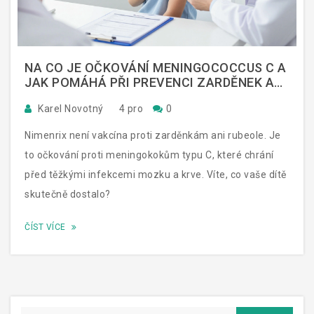
NA CO JE OČKOVÁNÍ MENINGOCOCCUS C A
JAK POMÁHÁ PŘI PREVENCI ZARDĚNEK A
RUBEOLY?
Karel Novotný
4 pro
0
Nimenrix není vakcína proti zarděnkám ani rubeole. Je
to očkování proti meningokokům typu C, které chrání
před těžkými infekcemi mozku a krve. Víte, co vaše dítě
skutečně dostalo?
ČÍST VÍCE