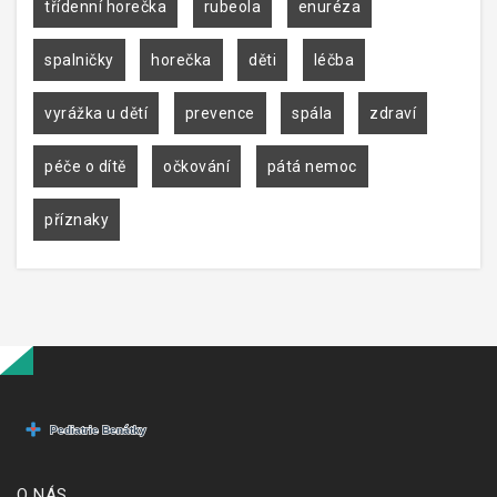
třídenní horečka
rubeola
enuréza
spalničky
horečka
děti
léčba
vyrážka u dětí
prevence
spála
zdraví
péče o dítě
očkování
pátá nemoc
příznaky
O NÁS