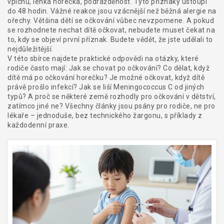
vpichu, lehká horečka, podrážděnost. Tyto příznaky ustoupí
do 48 hodin. Vážné reakce jsou vzácnější než běžná alergie na
ořechy. Většina dětí se očkování vůbec nevzpomene. A pokud
se rozhodnete nechat dítě očkovat, nebudete muset čekat na
to, kdy se objeví první příznak. Budete vědět, že jste udělali to
nejdůležitější.
V této sbírce najdete praktické odpovědi na otázky, které
rodiče často mají: Jak se chovat po očkování? Co dělat, když
dítě má po očkování horečku? Je možné očkovat, když dítě
právě prošlo infekcí? Jak se liší Meningococcus C od jiných
typů? A proč se některé země rozhodly pro očkování v dětství,
zatímco jiné ne? Všechny články jsou psány pro rodiče, ne pro
lékaře – jednoduše, bez technického žargonu, s příklady z
každodenní praxe.