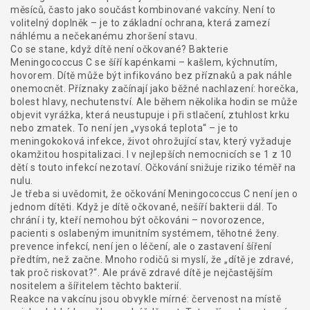
měsíců, často jako součást kombinované vakcíny. Není to
volitelný doplněk – je to základní ochrana, která zamezí
náhlému a nečekanému zhoršení stavu.
Co se stane, když dítě není očkované? Bakterie
Meningococcus C se šíří kapénkami – kašlem, kýchnutím,
hovorem. Dítě může být infikováno bez příznaků a pak náhle
onemocnět. Příznaky začínají jako běžné nachlazení: horečka,
bolest hlavy, nechutenství. Ale během několika hodin se může
objevit vyrážka, která neustupuje i při stlačení, ztuhlost krku
nebo zmatek. To není jen „vysoká teplota“ – je to
meningokoková infekce
,
život ohrožující stav, který vyžaduje
okamžitou hospitalizaci
. I v nejlepších nemocnicích se 1 z 10
dětí s touto infekcí nezotaví. Očkování snižuje riziko téměř na
nulu.
Je třeba si uvědomit, že očkování Meningococcus C není jen o
jednom dítěti. Když je dítě očkované, nešíří bakterii dál. To
chrání i ty, kteří nemohou být očkováni – novorozence,
pacienti s oslabeným imunitním systémem, těhotné ženy.
prevence infekcí
,
není jen o léčení, ale o zastavení šíření
předtím, než začne
. Mnoho rodičů si myslí, že „dítě je zdravé,
tak proč riskovat?“. Ale právě zdravé dítě je nejčastějším
nositelem a šířitelem těchto bakterií.
Reakce na vakcínu jsou obvykle mírné: červenost na místě