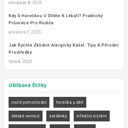
listopadu 8, 2025
Kdy S Horečkou U Dítěte K Lékaři? Praktický
Průvodce Pro Rodiče
prosince 7, 2025
Jak Rychle Zklidnit Alergický Kašel: Tipy A Přírodní
Prostředky
října 8, 2025
Oblíbené
Štítky
noční pomočování
horečka u dětí
dětské nemoci
zarděnky
infekční erytém