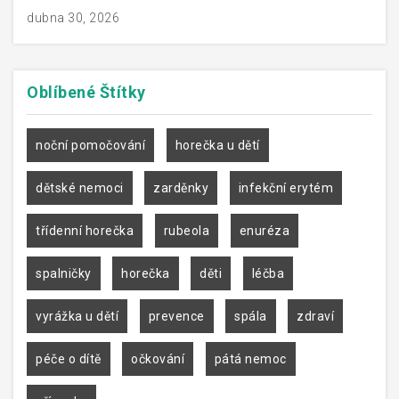
dubna 30, 2026
Oblíbené
Štítky
noční pomočování
horečka u dětí
dětské nemoci
zarděnky
infekční erytém
třídenní horečka
rubeola
enuréza
spalničky
horečka
děti
léčba
vyrážka u dětí
prevence
spála
zdraví
péče o dítě
očkování
pátá nemoc