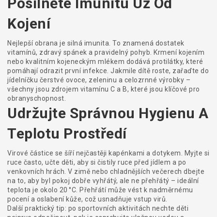
Posilněte Imunitu Už Od
Kojení
Nejlepší obrana je silná imunita. To znamená dostatek
vitamínů, zdravý spánek a pravidelný pohyb. Krmení kojením
nebo kvalitním kojeneckým mlékem dodává protilátky, které
pomáhají odrazit první infekce. Jakmile dítě roste, zařaďte do
jídelníčku čerstvé ovoce, zeleninu a celozrnné výrobky –
všechny jsou zdrojem vitamínu C a B, které jsou klíčové pro
obranyschopnost.
Udržujte Správnou Hygienu A
Teplotu Prostředí
Virové částice se šíří nejčastěji kapénkami a dotykem. Myjte si
ruce často, učte děti, aby si čistily ruce před jídlem a po
venkovních hrách. V zimě nebo chladnějších večerech dbejte
na to, aby byl pokoj dobře vyhřátý, ale ne přehřátý – ideální
teplota je okolo 20 °C. Přehřátí může vést k nadměrnému
pocení a oslabení kůže, což usnadňuje vstup virů.
Další praktický tip: po sportovních aktivitách nechte děti