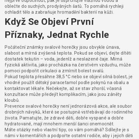
nejprve odpočinout, pak je osprchujte vlažnou vodou a
oblečte do suchých, prodyšných šatů. To pomáhá rychleji
ochladit tělo a zabraňuje hromadění bakterií na kůži.
Když Se Objeví První
Příznaky, Jednat Rychle
Počáteční známky svalové horečky jsou obvykle únava,
slabost a mírná zvýšená teplota. Pokud se objeví, dejte dítěti
dostatek tekutin – voda, jedenlž a neslazené čaje. Mírná
fyzická aktivita, jako procházka na čerstvém vzduchu, může
pomoci podpořit cirkulaci a zmírnit bolest svalů.
Pokud teplota přesáhne 38,5 °C nebo se objeví silná bolest, je
vhodné použít dětský paracetamol podle pokynů na obalu a
kontaktovat lékaře. Nečekejte, až se stav zhorší; včasná
konzultace může předejít komplikacím, jako jsou záněty
kloubů.
Prevence svalové horečky není jednorázová akce, ale soubor
drobných návyků, které se postupně vstřebávají do rodinného
života. Pamatujte, že zdravé děti, dobře vyspané a dobře
hydratované, mají mnohem menší šanci onemocnět.
Máte otázky nebo vlastní tipy, co vám pomáhá? Sdílejte je s
námi v komentářích a podpořte ostatní rodiče, aby i jejich děti