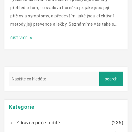
přehled o tom, co svalová horečka je, jaké jsou její
příčiny a symptomy, a především, jaké jsou efektivní
metody její prevence a léčby. Seznámíme vás také s
některými zajímavými fakty a tipy, aby vaše obnova po
ČÍST VÍCE
náročném cvičení byla co nejpříjemnější a
nejefektivnější.
Kategorie
Zdraví a péče o dítě
(235)