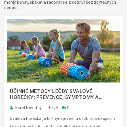
mohly běhat, skákat a radovat se z dětství bez zbytečných
nemocí.
ÚČINNÉ METODY LÉČBY SVALOVÉ
HOREČKY: PREVENCE, SYMPTOMY A
TERAPIE
Karel Novotný
1 kvě
0
Svalová horečka je běžným jevem u osob provozujících
fyzickou aktivitu. Tento článek poskytuje ucelený