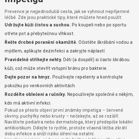
Prevence je nejjednodušší cesta, jak se vyhnout nepříjemné
léčbě. Zde jsou praktické tipy, které můžete hned použít:
Udržujte kůži čistou a suchou.
Po koupeli nebo po sportu
otřete pot a přebytečnou vlhkost.
Řešte drobné poranění okamžitě.
Očistěte škrábání vodou a
mýdlem, aplikujte dezinfekci a zakryjte náplastí.
Pravidelně stříhejte nehty.
Děti (a dospělí) si často škrábou
kůži, což může otevřít vstupní bránu pro bakterie.
Dejte pozor na hmyz.
Používejte repelenty a kontrolujte
pokožku po venkovních aktivitách.
Rozdělte oblečení a ručníky.
Nepoužívejte společně s někým,
kdo má aktivní infekci.
Pokud se přesto objeví první známky impetiga – červené
skvrny, puchýřky nebo krusty – nečekejte, až se rozšíří.
Navštivte pediatra nebo dermatologa, který předepíše lokální
antibiotikum. Dělejte to rychle, protože včasná léčba zkrátí
dobu infekce a sníží riziko šíření na ostatní.