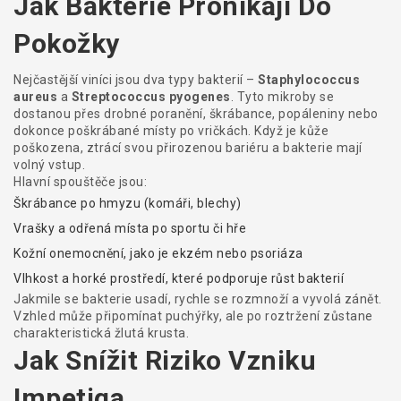
Jak Bakterie Pronikají Do
Pokožky
Nejčastější viníci jsou dva typy bakterií –
Staphylococcus
aureus
a
Streptococcus pyogenes
. Tyto mikroby se
dostanou přes drobné poranění, škrábance, popáleniny nebo
dokonce poškrábané místy po vričkách. Když je kůže
poškozena, ztrácí svou přirozenou bariéru a bakterie mají
volný vstup.
Hlavní spouštěče jsou:
Škrábance po hmyzu (komáři, blechy)
Vrašky a odřená místa po sportu či hře
Kožní onemocnění, jako je ekzém nebo psoriáza
Vlhkost a horké prostředí, které podporuje růst bakterií
Jakmile se bakterie usadí, rychle se rozmnoží a vyvolá zánět.
Vzhled může připomínat puchýřky, ale po roztržení zůstane
charakteristická žlutá krusta.
Jak Snížit Riziko Vzniku
Impetiga