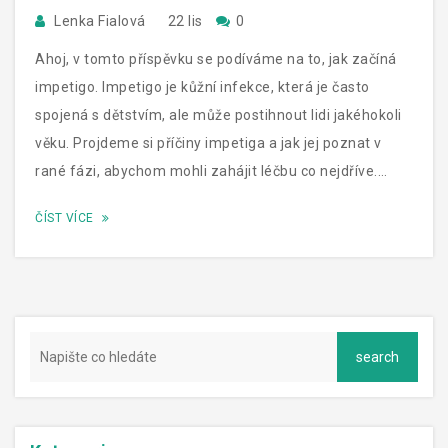
Lenka Fialová
22 lis
0
Ahoj, v tomto příspěvku se podíváme na to, jak začíná
impetigo. Impetigo je kůžní infekce, která je často
spojená s dětstvím, ale může postihnout lidi jakéhokoli
věku. Projdeme si příčiny impetiga a jak jej poznat v
rané fázi, abychom mohli zahájit léčbu co nejdříve.
Připojte se ke mně na této cestě pochopení a boje proti
ČÍST VÍCE
impetigu. Těším se na vás!