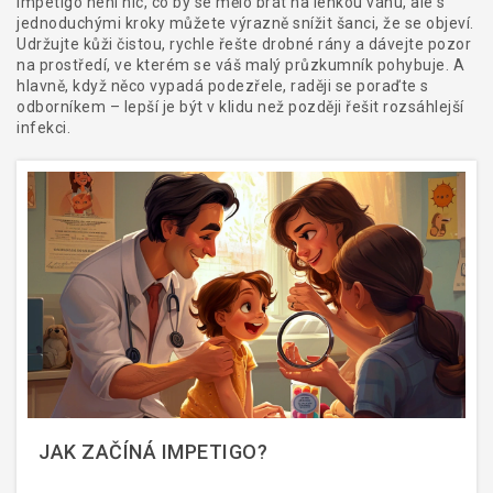
Impetigo není nic, co by se mělo brát na lehkou váhu, ale s
jednoduchými kroky můžete výrazně snížit šanci, že se objeví.
Udržujte kůži čistou, rychle řešte drobné rány a dávejte pozor
na prostředí, ve kterém se váš malý průzkumník pohybuje. A
hlavně, když něco vypadá podezřele, raději se poraďte s
odborníkem – lepší je být v klidu než později řešit rozsáhlejší
infekci.
JAK ZAČÍNÁ IMPETIGO?