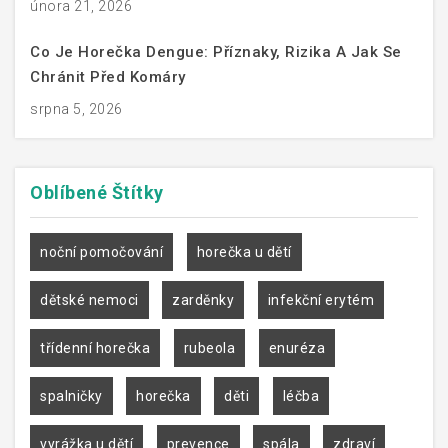
února 21, 2026
Co Je Horečka Dengue: Příznaky, Rizika A Jak Se
Chránit Před Komáry
srpna 5, 2026
Oblíbené
Štítky
noční pomočování
horečka u dětí
dětské nemoci
zarděnky
infekční erytém
třídenní horečka
rubeola
enuréza
spalničky
horečka
děti
léčba
vyrážka u dětí
prevence
spála
zdraví