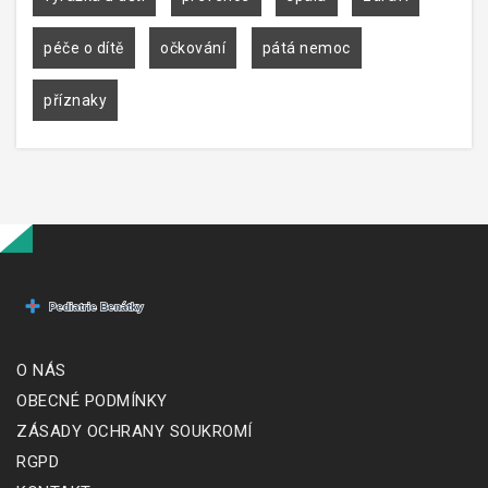
péče o dítě
očkování
pátá nemoc
příznaky
O NÁS
OBECNÉ PODMÍNKY
ZÁSADY OCHRANY SOUKROMÍ
RGPD