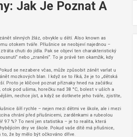
y: Jak Je Poznat A
zánět slinných žláz, obvykle u dětí
. Also known as
nému otokem tváře
.
Příušnice se neobjeví najednou –
ztráta chuti do jídla. Pak se objeví ten charakteristický
ousnutí“ nebo „zranění“. To je právě ten okamžik, kdy
 Pokud se nezabere včas, může způsobit zánět varlat u
nět mozkových blan. I když se to říká, že je to „dětská
. Proto je klíčové poznat příznaky hned na začátku:
í, otok pod ušima, horečku nad 38 °C, bolest v uších a
jším, nechce jíst, a když se dotknete jeho tváře, zjistíte,
šnice šíří rychle – nejen mezi dětmi ve škole, ale i mezi
akcína chrání před příušnicemi, zarděnkami a rubeolou
7 %? To není jen statistika – je to realita, která
ějícím dny ve škole. Pokud vaše dítě má příušnice,
to, že by mělo být očkováno dříve.