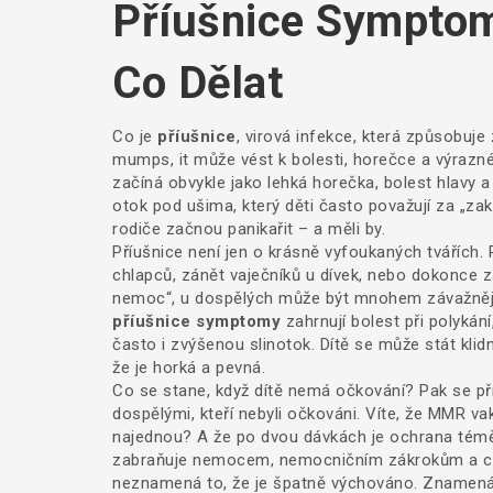
Příušnice Symptom
Co Dělat
Co je
příušnice
,
virová infekce, která způsobuje 
mumps
, it
může vést k bolesti, horečce a výraz
začíná obvykle jako lehká horečka, bolest hlavy a 
otok pod ušima, který děti často považují za „zak
rodiče začnou panikařit – a měli by.
Příušnice není jen o krásně vyfoukaných tvářích.
chlapců, zánět vaječníků u dívek, nebo dokonce zá
nemoc“, u dospělých může být mnohem závažnější
příušnice symptomy
zahrnují bolest při polykán
často i zvýšenou slinotok. Dítě se může stát klidně
že je horká a pevná.
Co se stane, když dítě nemá očkování? Pak se příu
dospělými, kteří nebyli očkováni. Víte, že MMR v
najednou? A že po dvou dávkách je ochrana téměř 9
zabraňuje nemocem, nemocničním zákrokům a chyb
neznamená to, že je špatně výchováno. Znamená 