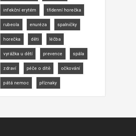
infekční erytém
třídenní horečka
rubeola
enuréza
spalničky
horečka
děti
léčba
vyrážka u dětí
prevence
spála
zdraví
péče o dítě
očkování
pátá nemoc
příznaky