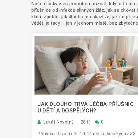
Naše články vám pomohou poznat, kdy je to jen pří
příušnice od infekce slinných žláz, jak se chovat 
klidu. Zjistíte, jak dlouho je nakažlivé, jak se pře
vědět, je tady – jen v jednom místě, bez zbytečn
JAK DLOUHO TRVÁ LÉČBA PŘÍUŠNIC
U DĚTÍ A DOSPĚLÝCH?
Lukáš Novotný
28 říj
0
Příušnice trvá u dětí 10-14 dní, u dospělých až 3