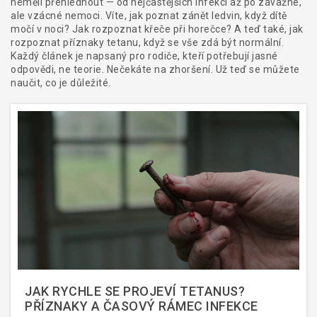
neměli přehlédnout — od nejčastějších infekcí až po závažné,
ale vzácné nemoci. Víte, jak poznat zánět ledvin, když dítě
močí v noci? Jak rozpoznat křeče při horečce? A teď také, jak
rozpoznat příznaky tetanu, když se vše zdá být normální.
Každý článek je napsaný pro rodiče, kteří potřebují jasné
odpovědi, ne teorie. Nečekáte na zhoršení. Už teď se můžete
naučit, co je důležité.
JAK RYCHLE SE PROJEVÍ TETANUS?
PŘÍZNAKY A ČASOVÝ RÁMEC INFEKCE