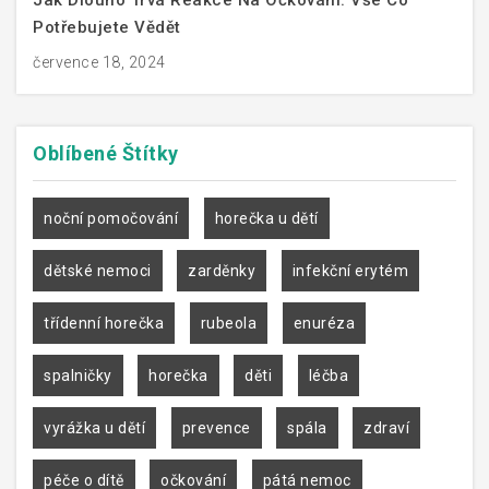
Potřebujete Vědět
července 18, 2024
Oblíbené
Štítky
noční pomočování
horečka u dětí
dětské nemoci
zarděnky
infekční erytém
třídenní horečka
rubeola
enuréza
spalničky
horečka
děti
léčba
vyrážka u dětí
prevence
spála
zdraví
péče o dítě
očkování
pátá nemoc