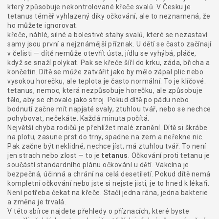
který způsobuje nekontrolované křeče svalů. V Česku je
tetanus téměř vyhlazený díky očkování, ale to neznamená, že
ho můžete ignorovat.
křeče
,
náhlé, silné a bolestivé stahy svalů, které se nezastaví
samy
jsou první a nejznámější příznak. U dětí se často začínají
v čelisti — dítě nemůže otevřít ústa, jídlu se vyhýbá, pláče,
když se snaží polykat. Pak se křeče šíří do krku, záda, břicha a
končetin. Dítě se může zatvářit jako by mělo zápal plic nebo
vysokou horečku, ale teplota je často normální. To je klíčové:
tetanus
,
nemoc, která nezpůsobuje horečku, ale způsobuje
tělo, aby se chovalo jako stroj
. Pokud dítě po pádu nebo
bodnutí začne mít napjaté svaly, ztuhlou tvář, nebo se nechce
pohybovat, nečekáte. Každá minuta počítá.
Největší chyba rodičů je přehlížet malé zranění. Dítě si škrábe
na plotu, zasune prst do trny, spadne na zem a neřekne nic.
Pak začne být neklidné, nechce jíst, má ztuhlou tvář. To není
jen strach nebo zlost — to je
tetanus
. Očkování proti tetanu je
součástí standardního plánu očkování u dětí. Vakcína je
bezpečná, účinná a chrání na celá desetiletí. Pokud dítě nemá
kompletní očkování nebo jste si nejste jisti, je to hned k lékaři.
Není potřeba čekat na křeče. Stačí jedna rána, jedna bakterie
a změna je trvalá.
V této sbírce najdete přehledy o příznacích, které byste