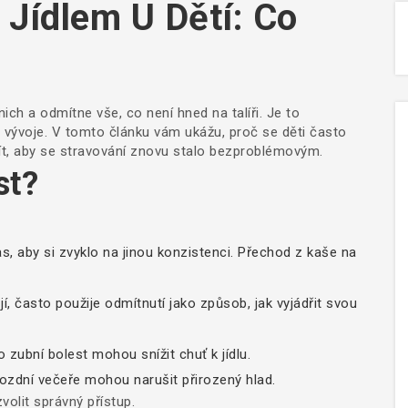
Jídlem U Dětí: Co
ich a odmítne vše, co není hned na talíři. Je to
zi vývoje. V tomto článku vám ukážu, proč se děti často
žít, aby se stravování znovu stalo bezproblémovým.
st?
, aby si zvyklo na jinou konzistenci. Přechod z kaše na
jí, často použije odmítnutí jako způsob, jak vyjádřit svou
zubní bolest mohou snížit chuť k jídlu.
zdní večeře mohou narušit přirozený hlad.
olit správný přístup.