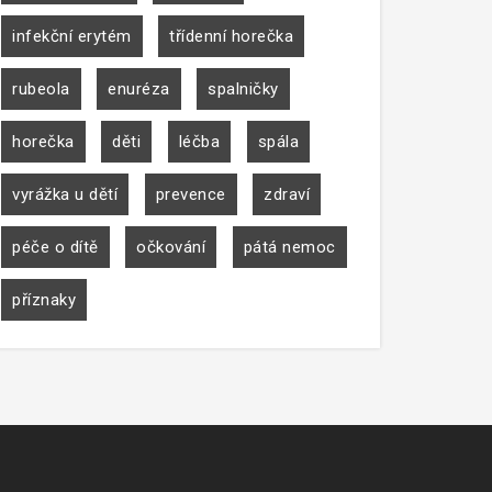
infekční erytém
třídenní horečka
rubeola
enuréza
spalničky
horečka
děti
léčba
spála
vyrážka u dětí
prevence
zdraví
péče o dítě
očkování
pátá nemoc
příznaky