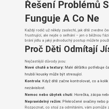
Řešení Problémů S 
Funguje A Co Ne
Každý rodič už někdy zaslechl, jak dítě zvedne čen
frustrující, ale nejde o selhání – jen o běžnou fá
brání jídlu a jaký jednoduchý postup můžete pou
Proč Děti Odmítají Jí
Nejčastější důvody jsou:
Nové chutě a textury:
Malé děťátko potřebuje čas
hrubší kousky může být stresující.
Kontrola:
Když dítě začne kontrolovat, co a kolik 
nezávislost.
Nemoc nebo úbytek chuti:
Horečka, zácpa nebo 
Nepravidelný režim:
Překročené svačiny nebo po
Rozpoznat, co stojí za odmítáním, vám pomůže zv