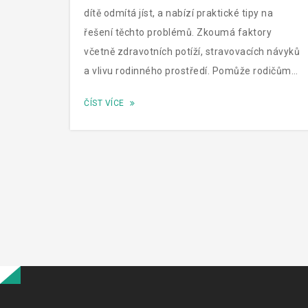
dítě odmítá jíst, a nabízí praktické tipy na
řešení těchto problémů. Zkoumá faktory
včetně zdravotních potíží, stravovacích návyků
a vlivu rodinného prostředí. Pomůže rodičům
porozumět, jak podpořit zdravé stravovací
ČÍST VÍCE
návyky u dětí a vytvořit pozitivní vztah k jídlu.