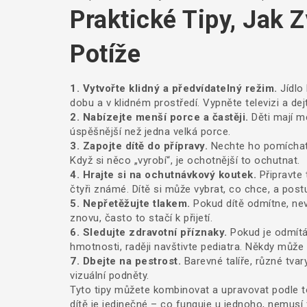
Praktické Tipy, Jak 
Potíže
1. Vytvořte klidný a předvídatelný režim.
Jídlo 
dobu a v klidném prostředí. Vypněte televizi a dejt
2. Nabízejte menší porce a častěji.
Děti mají m
úspěšnější než jedna velká porce.
3. Zapojte dítě do přípravy.
Nechte ho pomíchat
Když si něco „vyrobí“, je ochotnější to ochutnat.
4. Hrajte si na ochutnávkový koutek.
Připravte 
čtyři známé. Dítě si může vybrat, co chce, a pos
5. Nepřetěžujte tlakem.
Pokud dítě odmítne, nevy
znovu, často to stačí k přijetí.
6. Sledujte zdravotní příznaky.
Pokud je odmítá
hmotnosti, raději navštivte pediatra. Někdy může b
7. Dbejte na pestrost.
Barevné talíře, různé tvary 
vizuální podněty.
Tyto tipy můžete kombinovat a upravovat podle to
dítě je jedinečné – co funguje u jednoho, nemusí