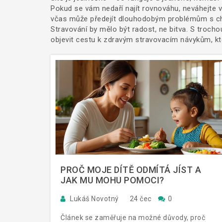
Pokud se vám nedaří najít rovnováhu, neváhejte v
včas může předejít dlouhodobým problémům s ch
Stravování by mělo být radost, ne bitva. S troch
objevit cestu k zdravým stravovacím návykům, kter
PROČ MOJE DÍTĚ ODMÍTÁ JÍST A
JAK MU MOHU POMOCI?
Lukáš Novotný
24 čec
0
Článek se zaměřuje na možné důvody, proč