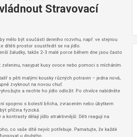
Zvládnout Stravovací
by mělo být součástí denního rozvrhu, např. ve stejnou
e dítěti prostor soustředit se na jídlo.
enší žaludky, takže 2‑3 malé porce během dne jsou často
 zeleninu, nasypat kusy ovoce nebo pomoci s mícháním.
talíř s pěti malými kousky různých potravin – jedna nová,
tupně zvyknout na novou chuť.
hrožujte a nechte ho jídlo odložit. Po chvilce nabídněte
ní spojeno s bolestí břicha, zvracením nebo úbytkem
ýt příčina fyzická.
a kontrasty dělají jídlo atraktivnější. Děti reagují na
ho, co vaše dítě nejvíc potřebuje. Pamatujte, že každé
 fungovat u druhého.