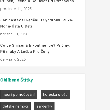
Průběh, Léčba A Co Dělat Při Příznacích
prosince 11, 2025
Jak Zastavit Svědění U Syndromu Ruka-
Noha-Ústa U Dětí
března 18, 2026
Co Je Smíšená Inkontinence? Příčiny,
Příznaky A Léčba Pro Ženy
června 7, 2026
Oblíbené
Štítky
noční pomočování
horečka u dětí
dětské nemoci
zarděnky