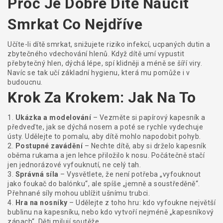
Proč Je Dobré Dítě Naučit
Smrkat Co Nejdříve
Učíte-li dítě smrkat, snižujete riziko infekcí, ucpaných dutin a
zbytečného vdechování hlenů. Když dítě umí vypustit
přebytečný hlen, dýchá lépe, spí klidněji a méně se šíří viry.
Navíc se tak učí základní hygienu, která mu pomůže i v
budoucnu.
Krok Za Krokem: Jak Na To
1.
Ukázka a modelování
– Vezměte si papírový kapesník a
předveďte, jak se dýchá nosem a poté se rychle vydechuje
ústy. Udělejte to pomalu, aby dítě mohlo napodobit pohyb.
2.
Postupné zavádění
– Nechte dítě, aby si drželo kapesník
oběma rukama a jen lehce přiložilo k nosu. Počátečně stačí
jen jednorázové vyfouknutí, ne celý tah.
3.
Správná síla
– Vysvětlete, že není potřeba „vyfouknout
jako foukač do balónku“, ale spíše „jemně a soustředěně“.
Přehnané síly mohou ublížit ušnímu trubci.
4.
Hra na nosníky
– Udělejte z toho hru: kdo vyfoukne největší
bublinu na kapesníku, nebo kdo vytvoří nejméně „kapesníkový
zápach“. Děti milují soutěže.