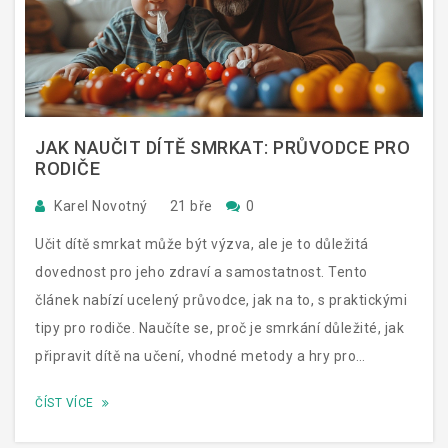
JAK NAUČIT DÍTĚ SMRKAT: PRŮVODCE PRO
RODIČE
Karel Novotný
21 bře
0
Učit dítě smrkat může být výzva, ale je to důležitá
dovednost pro jeho zdraví a samostatnost. Tento
článek nabízí ucelený průvodce, jak na to, s praktickými
tipy pro rodiče. Naučíte se, proč je smrkání důležité, jak
připravit dítě na učení, vhodné metody a hry pro
procvičování a jak zvládat běžné překážky. Obsahuje i
ČÍST VÍCE
zajímavá fakta a citace odborníků.