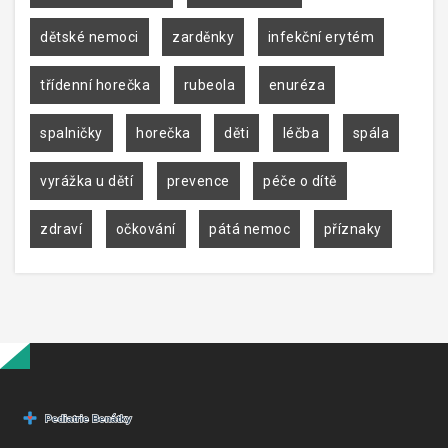
dětské nemoci
zarděnky
infekční erytém
třídenní horečka
rubeola
enuréza
spalničky
horečka
děti
léčba
spála
vyrážka u dětí
prevence
péče o dítě
zdraví
očkování
pátá nemoc
příznaky