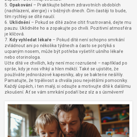
5.
Opakování
– Praktikujte během zdravotních obdobích
(nachlazení, alergie) i v běžných dnech. Čím častěji to bude,
tím rychleji se dítě naučí.
6.
Uklidnění
– Pokud se dítě začne cítit frustrovaně, dejte mu
pauzu. Uklidněte ho a zopakujte po chvíli. Pozitivní atmosféra
je klíčová.
7.
Kdy vyhledat lékaře
– Pokud dítě není schopno smrkání
zvládnout ani po několika týdnech a často se potýká s
ucpaným nosem, může být potřeba vyšetřit ušního lékaře
nebo otorinologa.
Učte dítě ve chvílích, kdy není moc rozrušené – například po
sprše, kdy je nos vlhký a hlen měkčí. Také se ujistěte, že
používáte jednorázové kapesníky, aby se bakterie nešířily.
Pamatujte, že trpělivost a chvála jsou největšími pomocníky.
Každý úspěch, i ten malý, si odsujte a motivujte dítě k dalšímu
zkoušení. Ať se vám smrkání podaří bez slz a s úsměvem!