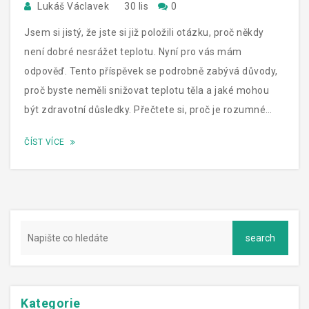
Lukáš Václavek
30 lis
0
Jsem si jistý, že jste si již položili otázku, proč někdy
není dobré nesrážet teplotu. Nyní pro vás mám
odpověď. Tento příspěvek se podrobně zabývá důvody,
proč byste neměli snižovat teplotu těla a jaké mohou
být zdravotní důsledky. Přečtete si, proč je rozumné
nechat tělo, aby se samo vypořádalo s horečkou a jak to
ČÍST VÍCE
může být prospěšné pro naše zdraví.
Kategorie