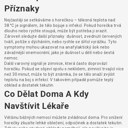
Příznaky
Nejčastěji se setkáváme s horečkou – tělesná teplota nad
38 °C je signálem, že tělo bojuje s infekcí. Pokud horečka trvá
dlouho nebo rychle stoupá, může být potřeba ji srazit.
Zároveň sledujte další příznaky: dušnost, zvednutí červených
tváří, potíže s dýcháním, nebo rychle se šířící vyrážku. Tyto
symptomy mohou ukazovat na anafylaktický šok nebo
závažnější onemocnění, jako je dušnost u dětí nebo šestá
nemoc.
Další varovný signál je zimnice, která často doprovází
horečku. Pokud se objeví spolu s neklidem, zimnicí trvající více
než 30 minut, může to být známka, že se tělo snaží zvýšit
teplotu na boj s infekcí. V takovém případě pomůže teplý
obklad a dostatek tekutin.
Co Dělat Doma A Kdy
Navštívit Lékaře
Většinu běžných nemocí můžete zvládnout doma. Pro snížení
horečky zkusíte lehké oblečení, odpočinek a dostatek tekutin.