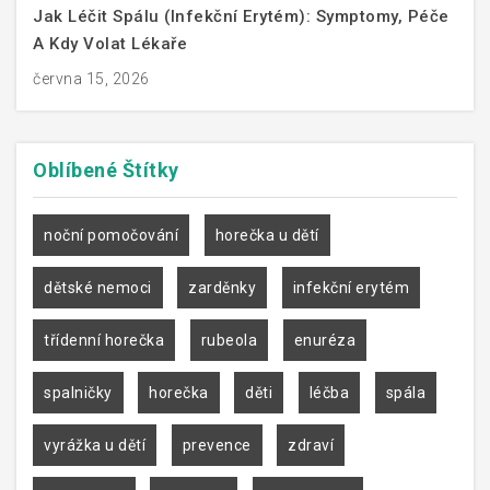
Jak Léčit Spálu (infekční Erytém): Symptomy, Péče
A Kdy Volat Lékaře
června 15, 2026
Oblíbené
Štítky
noční pomočování
horečka u dětí
dětské nemoci
zarděnky
infekční erytém
třídenní horečka
rubeola
enuréza
spalničky
horečka
děti
léčba
spála
vyrážka u dětí
prevence
zdraví