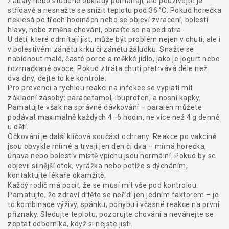
Zábaly nebo studené obklady pomáhají, ale používejte je
střídavě a nesnažte se snížit teplotu pod 36 °C. Pokud horečka
neklesá po třech hodinách nebo se objeví zvracení, bolesti
hlavy, nebo změna chování, obraťte se na pediatra.
U dětí, které odmítají jíst, může být problém nejen v chuti, ale i
v bolestivém zánětu krku či zánětu žaludku. Snažte se
nabídnout malé, časté porce a měkké jídlo, jako je jogurt nebo
rozmačkané ovoce. Pokud ztráta chuti přetrvává déle než
dva dny, dejte to ke kontrole.
Pro prevenci a rychlou reakci na infekce se vyplatí mít
základní zásoby: paracetamol, ibuprofen, a nosní kapky.
Pamatujte však na správné dávkování – paralen můžete
podávat maximálně každých 4–6 hodin, ne více než 4 g denně
u dětí.
Očkování je další klíčová součást ochrany. Reakce po vakcíně
jsou obvykle mírné a trvají jen den či dva – mírná horečka,
únava nebo bolest v místě vpichu jsou normální. Pokud by se
objevil silnější otok, vyrážka nebo potíže s dýcháním,
kontaktujte lékaře okamžitě.
Každý rodič má pocit, že se musí mít vše pod kontrolou.
Pamatujte, že zdraví dítěte se neřídí jen jedním faktorem – je
to kombinace výživy, spánku, pohybu i včasné reakce na první
příznaky. Sledujte teplotu, pozorujte chování a neváhejte se
zeptat odborníka, když si nejste jisti.