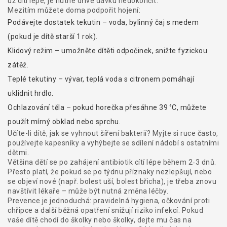
už cítí lépe, je nutné dříve dávku nedokončit.
Mezitím můžete doma podpořit hojení:
Podávejte dostatek tekutin – voda, bylinný čaj s medem
(pokud je dítě starší 1 rok).
Klidový režim – umožněte dítěti odpočinek, snižte fyzickou
zátěž.
Teplé tekutiny – vývar, teplá voda s citronem pomáhají
uklidnit hrdlo.
Ochlazování těla – pokud horečka přesáhne 39 °C, můžete
použít mírný obklad nebo sprchu.
Učíte-li dítě, jak se vyhnout šíření bakterií? Myjte si ruce často,
používejte kapesníky a vyhýbejte se sdílení nádobí s ostatními
dětmi.
Většina dětí se po zahájení antibiotik cítí lépe během 2‑3 dnů.
Přesto platí, že pokud se po týdnu příznaky nezlepšují, nebo
se objeví nové (např. bolest uší, bolest břicha), je třeba znovu
navštívit lékaře – může být nutná změna léčby.
Prevence je jednoduchá: pravidelná hygiena, očkování proti
chřipce a další běžná opatření snižují riziko infekcí. Pokud
vaše dítě chodí do školky nebo školky, dejte mu čas na