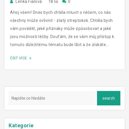
Lenka Fialová
18 lis
0
Ahoj všem! Dnes bych chtěla mluvit o něčem, co nás
všechny může ovlivnit - zlatý streptokok. Chtěla bych
vám povědět, jaké příznaky může způsobovat a jaké
jsou možnosti léčby. Doufám, že se vám můj přístup k
tomuto důležitému tématu bude líbit a že získáte
nějaké nové poznatky. Nezapomeňte, prevence je vždy
ČÍST VÍCE
lepší než léčba!
Kategorie