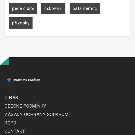
péče o dítě
očkování
pátá nemoc
příznaky
O NÁS
OBECNÉ PODMÍNKY
ZÁSADY OCHRANY SOUKROMÍ
RGPD
KONTAKT