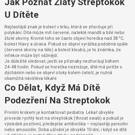
Jak Poznat Zlatý Streptokok
U Dítěte
Nejčastější znak je bolest v krku, která se zhoršuje při
polykání. Dítě může mít červené, nateklé mandlí a bílé nebo
žluté skvrny. Kromě toho se často objeví horečka nad 38 °C,
bolest hlavy a únava. Pokud se objeví vyrážka podobná spále
(červené skvrny na těle) a bolest kloubů, je to známka, že
infekce může být vážnější.
Je důležité sledovat, jestli se příznaky nezhoršují během
24‑48 hodin. Pokud se horečka neznižuje, dítě má potíže s
dýcháním nebo se objeví otoky kolem čelistí, je nutná
okamžitá návštěva lékaře.
Co Dělat, Když Má Dítě
Podezření Na Streptokok
Prvním krokem je kontaktovat pediatra. Lékař obvykle
provede rychlý test na streptokok (throat swab) a pokud je
výsledek pozitivní, předepíše antibiotika – nejčastěji penicilin
nebo amoxicilin. Doba užívání je obvykle 10 dní, i když se dítě