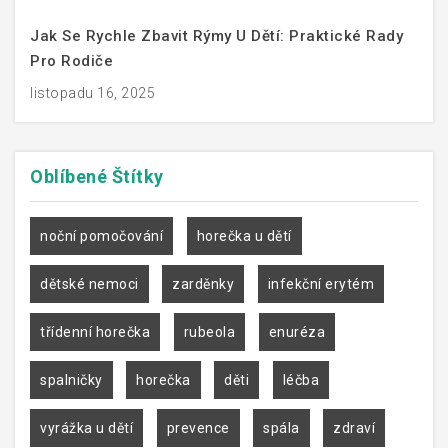
Jak Se Rychle Zbavit Rýmy U Dětí: Praktické Rady
Pro Rodiče
listopadu 16, 2025
Oblíbené
Štítky
noční pomočování
horečka u dětí
dětské nemoci
zarděnky
infekční erytém
třídenní horečka
rubeola
enuréza
spalničky
horečka
děti
léčba
vyrážka u dětí
prevence
spála
zdraví